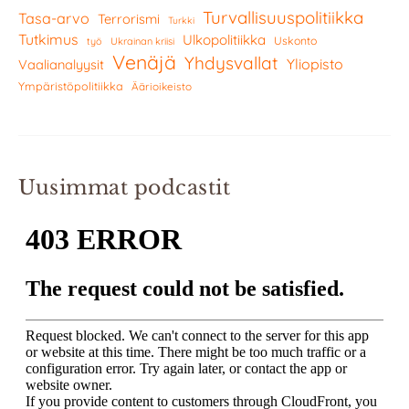
Turvallisuuspolitiikka
Tasa-arvo
Terrorismi
Turkki
Tutkimus
Ulkopolitiikka
Uskonto
työ
Ukrainan kriisi
Venäjä
Yhdysvallat
Yliopisto
Vaalianalyysit
Ympäristöpolitiikka
Äärioikeisto
Uusimmat podcastit