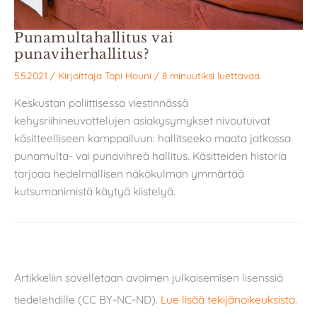
Punamultahallitus vai
punaviherhallitus?
5.5.2021
/ Kirjoittaja
Topi Houni
/
8 minuutiksi luettavaa
Keskustan poliittisessa viestinnässä
kehysriihineuvottelujen asiakysymykset nivoutuivat
käsitteelliseen kamppailuun: hallitseeko maata jatkossa
punamulta- vai punavihreä hallitus. Käsitteiden historia
tarjoaa hedelmällisen näkökulman ymmärtää
kutsumanimistä käytyä kiistelyä.
Artikkeliin sovelletaan avoimen julkaisemisen lisenssiä
tiedelehdille (CC BY-NC-ND).
Lue lisää tekijänoikeuksista
.