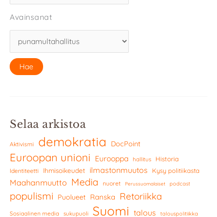
Avainsanat
Selaa arkistoa
demokratia
DocPoint
Aktivismi
Euroopan unioni
Eurooppa
Historia
hallitus
ilmastonmuutos
Ihmisoikeudet
Kysy politiikasta
Identiteetti
Media
Maahanmuutto
nuoret
podcast
Perussuomalaiset
populismi
Retoriikka
Ranska
Puolueet
Suomi
talous
Sosiaalinen media
sukupuoli
talouspolitiikka