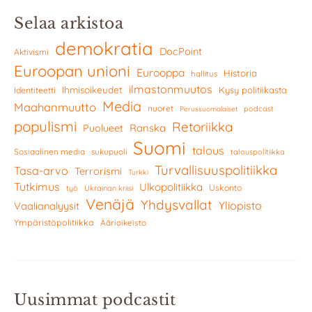
Selaa arkistoa
demokratia
DocPoint
Aktivismi
Euroopan unioni
Eurooppa
Historia
hallitus
ilmastonmuutos
Ihmisoikeudet
Kysy politiikasta
Identiteetti
Media
Maahanmuutto
nuoret
podcast
Perussuomalaiset
populismi
Retoriikka
Ranska
Puolueet
Suomi
talous
Sosiaalinen media
sukupuoli
talouspolitiikka
Turvallisuuspolitiikka
Tasa-arvo
Terrorismi
Turkki
Tutkimus
Ulkopolitiikka
Uskonto
työ
Ukrainan kriisi
Venäjä
Yhdysvallat
Yliopisto
Vaalianalyysit
Ympäristöpolitiikka
Äärioikeisto
Uusimmat podcastit