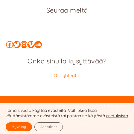
Seuraa meitä
Facebook
Twitter
Instagram
Vimeo
SoundCloud
Onko sinulla kysyttävää?
Ota yhteyttä
Copyright © 2026 Politiikasta
ISSN 2323-7090
:
Terms &
Tämä sivusto käyttää evästeitä. Voit lukea lisää
Privacy Policy
käyttämistämme evästeistä tai poistaa ne käytöstä
asetuksista
.
Website by Cobalt Studio
Hyväksy
Asetukset