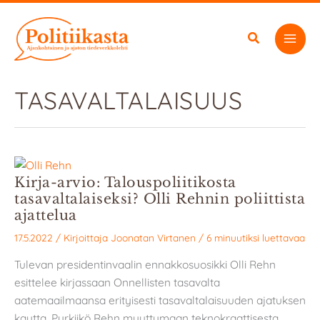
Siirry
sisältöön
TASAVALTALAISUUS
Kirja-arvio: Talouspoliitikosta
tasavaltalaiseksi? Olli Rehnin poliittista
ajattelua
17.5.2022
/ Kirjoittaja
Joonatan Virtanen
/
6 minuutiksi luettavaa
Tulevan presidentinvaalin ennakkosuosikki Olli Rehn
esittelee kirjassaan Onnellisten tasavalta
aatemaailmaansa erityisesti tasavaltalaisuuden ajatuksen
kautta. Pyrkiikö Rehn muuttumaan teknokraattisesta