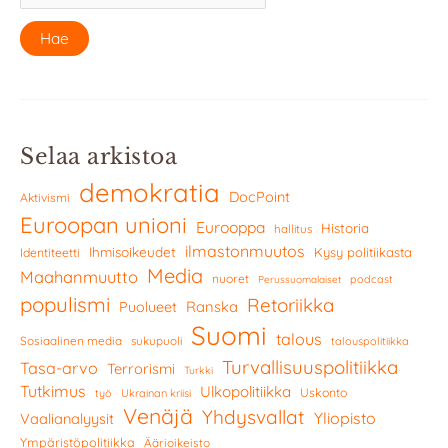
Selaa arkistoa
demokratia
DocPoint
Aktivismi
Euroopan unioni
Eurooppa
Historia
hallitus
ilmastonmuutos
Ihmisoikeudet
Kysy politiikasta
Identiteetti
Media
Maahanmuutto
nuoret
podcast
Perussuomalaiset
populismi
Retoriikka
Ranska
Puolueet
Suomi
talous
Sosiaalinen media
sukupuoli
talouspolitiikka
Turvallisuuspolitiikka
Tasa-arvo
Terrorismi
Turkki
Tutkimus
Ulkopolitiikka
Uskonto
työ
Ukrainan kriisi
Venäjä
Yhdysvallat
Yliopisto
Vaalianalyysit
Ympäristöpolitiikka
Äärioikeisto