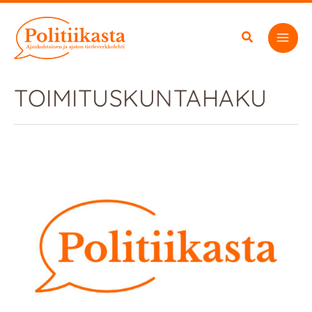
Siirry
sisältöön
TOIMITUSKUNTAHAKU