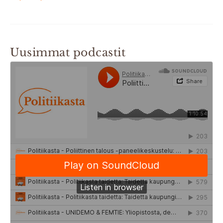
Uusimmat podcastit