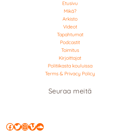
Etusivu
Mikä?
Arkisto
Videot
Tapahtumat
Podcastit
Toimitus
Kirjoittajat
Politiikasta kouluissa
Terms & Privacy Policy
Seuraa meitä
Facebook
Twitter
Instagram
Vimeo
SoundCloud