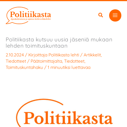
Siirry
sisältöön
Politiikasta kutsuu uusia jäseniä mukaan
lehden toimituskuntaan
2.10.2024
/ Kirjoittaja
Politiikasta lehti
/
Artikkelit
,
Tiedotteet
/
Päätoimittajalta
,
Tiedotteet
,
Toimituskuntahaku
/
1 minuutiksi luettavaa