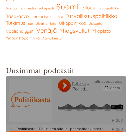
Suomi
talous
Sosiaalinen media
sukupuoli
talouspolitiikka
Turvallisuuspolitiikka
Tasa-arvo
Terrorismi
Turkki
Tutkimus
Ulkopolitiikka
Uskonto
työ
Ukrainan kriisi
Venäjä
Yhdysvallat
Yliopisto
Vaalianalyysit
Ympäristöpolitiikka
Äärioikeisto
Uusimmat podcastit