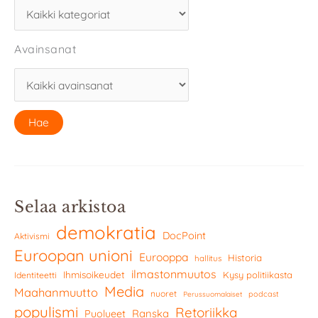
Avainsanat
Selaa arkistoa
demokratia
DocPoint
Aktivismi
Euroopan unioni
Eurooppa
Historia
hallitus
ilmastonmuutos
Ihmisoikeudet
Kysy politiikasta
Identiteetti
Media
Maahanmuutto
nuoret
podcast
Perussuomalaiset
populismi
Retoriikka
Ranska
Puolueet