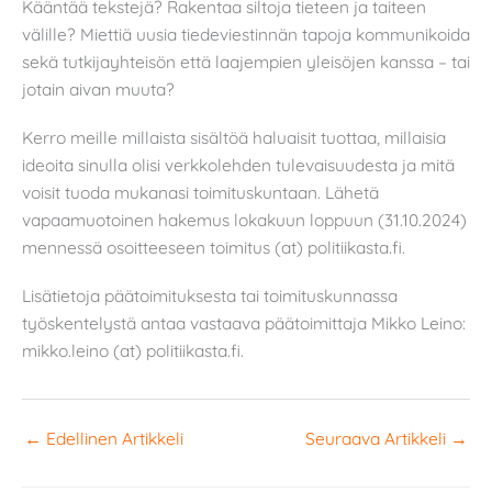
Kääntää tekstejä? Rakentaa siltoja tieteen ja taiteen
välille? Miettiä uusia tiedeviestinnän tapoja kommunikoida
sekä tutkijayhteisön että laajempien yleisöjen kanssa – tai
jotain aivan muuta?
Kerro meille millaista sisältöä haluaisit tuottaa, millaisia
ideoita sinulla olisi verkkolehden tulevaisuudesta ja mitä
voisit tuoda mukanasi toimituskuntaan. Lähetä
vapaamuotoinen hakemus lokakuun loppuun (31.10.2024)
mennessä osoitteeseen toimitus (at) politiikasta.fi.
Lisätietoja päätoimituksesta tai toimituskunnassa
työskentelystä antaa vastaava päätoimittaja Mikko Leino:
mikko.leino (at) politiikasta.fi.
←
Edellinen Artikkeli
Seuraava Artikkeli
→