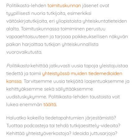
Politiikasta-lehden
toimituskunnan
jäsenet ovat
tyypillisesti nuoria tutkijoita, esimerkiksi
väitöskirjatutkijoita, eri yliopistoista yhteiskuntatieteiden
alalta. Toimituskunnassa toimiminen perustuu
vapaaehtoisuuteen ja tarjoaa poikkeuksellisen näkyvän
paikan harjoittaa tutkijan yhteiskunnallista
vuorovaikutusta.
Politiikasta
kehittää jatkuvasti uusia tapoja yleistajuistaa
tiedettä ja toimii
yhteistyössä muiden tiedemedioiden
kanssa.
Tarvitsemme uusia tekijöitä laajentuaksemme ja
kehittyäksemme sekä säilyttääksemme
uudistuskykymme. Politiikasta-lehden taustoista voit
lukea enemmän
täältä.
Haluatko kokeilla tiedetapahtumien järjestämistä?
Tuottaa podcasteja tai tehdä tutkijaesittely-videoita?
Kehittää yhteistyöverkostoja? Ideoida juttusarjoja?