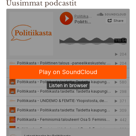
Uusimmat podcastit