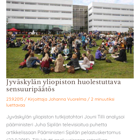
Jyväskylän yliopiston huolestuttava
sensuuripäätös
23.9.2015
/ Kirjoittaja
Johanna Vuorelma
/
2 minuutiksi
luettavaa
Jyväskylän yliopiston tutkijatohtori Jouni Tilli analysoi
pääministeri Juha Sipilän televisioitua puhetta
artikkelissaan Pääministeri Sipilän pelastuskertomus