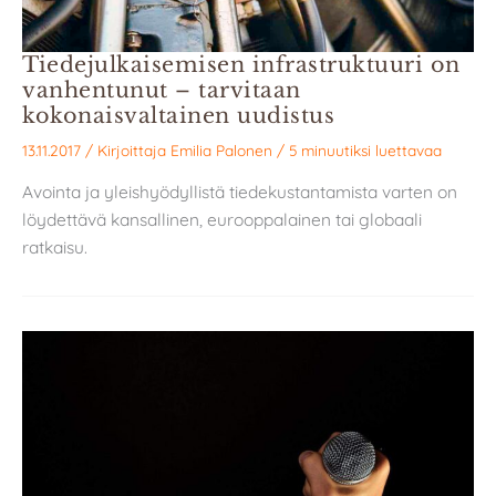
Tiedejulkaisemisen infrastruktuuri on
vanhentunut – tarvitaan
kokonaisvaltainen uudistus
13.11.2017
/ Kirjoittaja
Emilia Palonen
/
5 minuutiksi luettavaa
Avointa ja yleishyödyllistä tiedekustantamista varten on
löydettävä kansallinen, eurooppalainen tai globaali
ratkaisu.