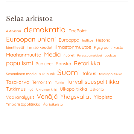
Selaa arkistoa
demokratia
DocPoint
Aktivismi
Euroopan unioni
Eurooppa
Historia
hallitus
ilmastonmuutos
Ihmisoikeudet
Kysy politiikasta
Identiteetti
Media
Maahanmuutto
nuoret
podcast
Perussuomalaiset
populismi
Retoriikka
Ranska
Puolueet
Suomi
talous
Sosiaalinen media
sukupuoli
talouspolitiikka
Turvallisuuspolitiikka
Tasa-arvo
Terrorismi
Turkki
Tutkimus
Ulkopolitiikka
Uskonto
työ
Ukrainan kriisi
Venäjä
Yhdysvallat
Yliopisto
Vaalianalyysit
Ympäristöpolitiikka
Äärioikeisto