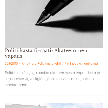
Politiikasta.fi-raati: Akateeminen
vapaus
30.9.2015
/ Kirjoittaja
Politiikasta lehti
/
7 minuutiksi luettavaa
Politiikasta.fi kysyi raadilta akateemisesta vapaudesta ja
sensuurista Jyväskylän yliopiston viestintälinjauksen
innoittamana.