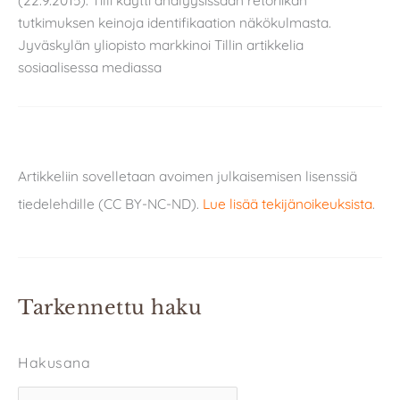
(22.9.2015). Tilli käytti analyysissaan retoriikan
tutkimuksen keinoja identifikaation näkökulmasta.
Jyväskylän yliopisto markkinoi Tillin artikkelia
sosiaalisessa mediassa
Artikkeliin sovelletaan avoimen julkaisemisen lisenssiä
tiedelehdille (CC BY-NC-ND).
Lue lisää tekijänoikeuksista
.
Tarkennettu haku
Hakusana