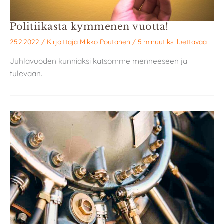
Politiikasta kymmenen vuotta!
25.2.2022
/ Kirjoittaja
Mikko Poutanen
/
5 minuutiksi luettavaa
Juhlavuoden kunniaksi katsomme menneeseen ja
tulevaan.