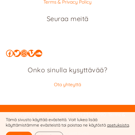
Terms & Privacy Policy
Seuraa meitä
Facebook
Twitter
Instagram
Vimeo
SoundCloud
Onko sinulla kysyttävää?
Ota yhteyttä
Copyright © 2026 Politiikasta
ISSN 2323-7090
:
Terms &
Tämä sivusto käyttää evästeitä. Voit lukea lisää
Privacy Policy
käyttämistämme evästeistä tai poistaa ne käytöstä
asetuksista
.
Website by Cobalt Studio