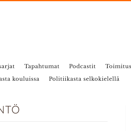
sarjat
Tapahtumat
Podcastit
Toimitu
kasta kouluissa
Politiikasta selkokielellä
NTÖ