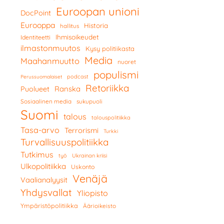
Euroopan unioni
DocPoint
Eurooppa
Historia
hallitus
Ihmisoikeudet
Identiteetti
ilmastonmuutos
Kysy politiikasta
Media
Maahanmuutto
nuoret
populismi
podcast
Perussuomalaiset
Retoriikka
Ranska
Puolueet
Sosiaalinen media
sukupuoli
Suomi
talous
talouspolitiikka
Tasa-arvo
Terrorismi
Turkki
Turvallisuuspolitiikka
Tutkimus
työ
Ukrainan kriisi
Ulkopolitiikka
Uskonto
Venäjä
Vaalianalyysit
Yhdysvallat
Yliopisto
Ympäristöpolitiikka
Äärioikeisto