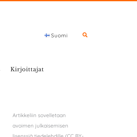
Suomi
s
Kirjoittajat
Artikkeliin sovelletaan
avoimen julkaisemisen
lisenssiä tiedelehdille (CC BY-