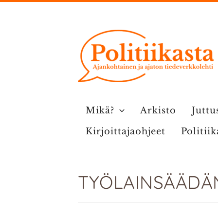
Siirry
sisältöön
Mikä?
Arkisto
Juttu
Kirjoittajaohjeet
Politii
TYÖLAINSÄÄDÄ