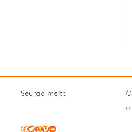
Seuraa meitä
O
Ot
Facebook
Twitter
Instagram
Vimeo
SoundCloud