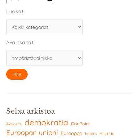
Luokat
Avainsanat
Selaa arkistoa
demokratia
DocPoint
Aktivismi
Euroopan unioni
Eurooppa
Historia
hallitus