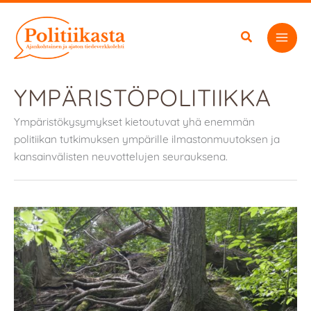
Siirry
sisältöön
YMPÄRISTÖPOLITIIKKA
Ympäristökysymykset kietoutuvat yhä enemmän
politiikan tutkimuksen ympärille ilmastonmuutoksen ja
kansainvälisten neuvottelujen seurauksena.