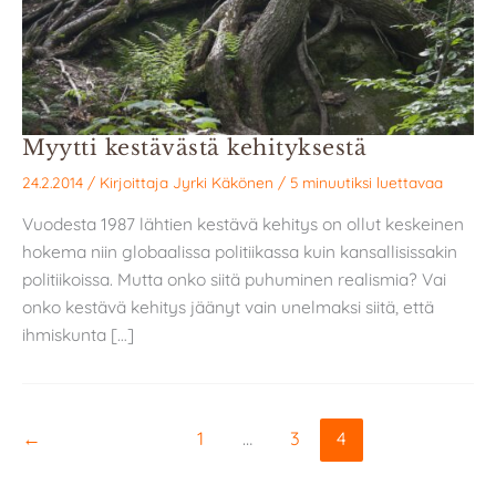
Myytti kestävästä kehityksestä
24.2.2014
/ Kirjoittaja
Jyrki Käkönen
/
5 minuutiksi luettavaa
Vuodesta 1987 lähtien kestävä kehitys on ollut keskeinen
hokema niin globaalissa politiikassa kuin kansallisissakin
politiikoissa. Mutta onko siitä puhuminen realismia? Vai
onko kestävä kehitys jäänyt vain unelmaksi siitä, että
ihmiskunta […]
←
1
…
3
4