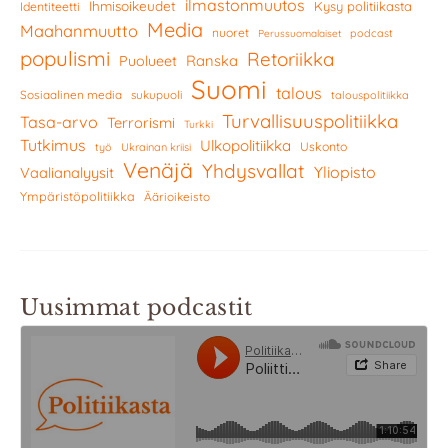
ilmastonmuutos
Ihmisoikeudet
Kysy politiikasta
Identiteetti
Media
Maahanmuutto
nuoret
podcast
Perussuomalaiset
populismi
Retoriikka
Ranska
Puolueet
Suomi
talous
Sosiaalinen media
sukupuoli
talouspolitiikka
Turvallisuuspolitiikka
Tasa-arvo
Terrorismi
Turkki
Tutkimus
Ulkopolitiikka
Uskonto
työ
Ukrainan kriisi
Venäjä
Yhdysvallat
Yliopisto
Vaalianalyysit
Ympäristöpolitiikka
Äärioikeisto
Uusimmat podcastit