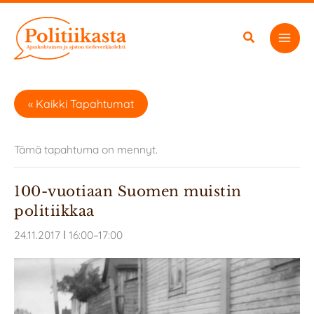
Siirry
sisältöön
« Kaikki Tapahtumat
Tämä tapahtuma on mennyt.
100-vuotiaan Suomen muistin
politiikkaa
24.11.2017 ǀ 16:00
–
17:00