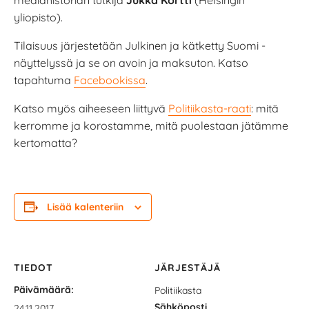
yliopisto).
Tilaisuus järjestetään Julkinen ja kätketty Suomi -
näyttelyssä ja se on avoin ja maksuton. Katso
tapahtuma
Facebookissa
.
Katso myös aiheeseen liittyvä
Politiikasta-raati
: mitä
kerromme ja korostamme, mitä puolestaan jätämme
kertomatta?
Lisää kalenteriin
TIEDOT
JÄRJESTÄJÄ
Päivämäärä:
Politiikasta
Sähköposti
24.11.2017