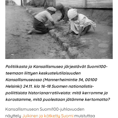
Politiikasta ja Kansallismuseo järjestävät Suomi100-
teemaan liittyen keskustelutilaisuuden
Kansallismuseossa (Mannerheimintie 34, 00100
Helsinki) 24.11. klo 16–18 Suomen nationalistis-
poliittisista historianarratiiveista: mitä kerromme ja
korostamme, mitä puolestaan jätämme kertomatta?
Kansallismuseon Suomi100-juhlavuoden
näyttely
Julkinen ja kätketty Suomi
muistuttaa