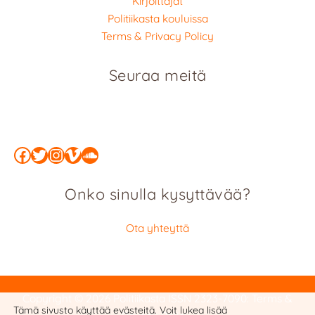
Kirjoittajat
Politiikasta kouluissa
Terms & Privacy Policy
Seuraa meitä
Facebook
Twitter
Instagram
Vimeo
SoundCloud
Onko sinulla kysyttävää?
Ota yhteyttä
Copyright © 2026 Politiikasta
ISSN 2323-7090
:
Terms &
Tämä sivusto käyttää evästeitä. Voit lukea lisää