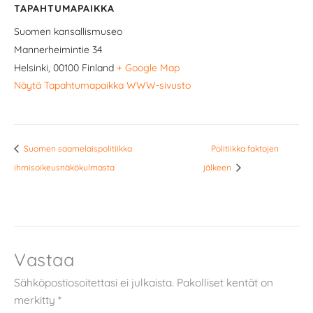
TAPAHTUMAPAIKKA
Suomen kansallismuseo
Mannerheimintie 34
Helsinki
,
00100
Finland
+ Google Map
Näytä Tapahtumapaikka WWW-sivusto
Suomen saamelaispolitiikka
Politiikka faktojen
ihmisoikeusnäkökulmasta
jälkeen
Vastaa
Sähköpostiosoitettasi ei julkaista.
Pakolliset kentät on
merkitty
*