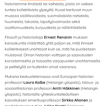
historiamme ilmiöistä tai vaiheista, joista on vaikea
tuntea kollektiivista ylpeyttä. Kuvat kertovat muun
muassa sisällissodasta, suomalaisista natseista,
huumeista, lakoista, lapsityövoimasta sekä
osattomuudesta, kurjuudesta ja nälänhädästä.
Filosofi ja historioitsija
Ernest Renanin
mukaan
kansakuntia määrittää yhtä paljon se, mitä ihmiset
kollektiivisesti unohtavat kuin se, mitä he puolestaan
muistavat. Oman historian voittojen ja saavutusten
korostamisella ja toisaalta varjopuolien unohtamisella
ja peittelyllä on kuitenkin omat vaaransa.
Mukana keskustelemassa ovat Euroopan historian
professori
Laura Kolbe
(Helsingin yliopisto), talous- ja
sosiaalihistorian professori
Antti Häkkinen
(Helsingin
yliopisto), historiallis-yhteiskuntatiedollisen
kasvatuksen emeritusprofessori
Sirkka Ahonen
ja
mediahistorian tutkija
Jukka Kortti
(Helsingin