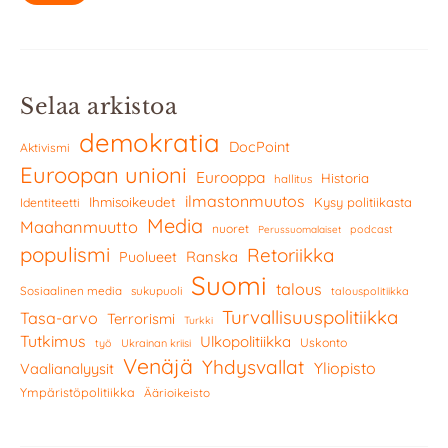
Selaa arkistoa
demokratia
DocPoint
Aktivismi
Euroopan unioni
Eurooppa
Historia
hallitus
ilmastonmuutos
Ihmisoikeudet
Kysy politiikasta
Identiteetti
Media
Maahanmuutto
nuoret
podcast
Perussuomalaiset
populismi
Retoriikka
Ranska
Puolueet
Suomi
talous
Sosiaalinen media
sukupuoli
talouspolitiikka
Turvallisuuspolitiikka
Tasa-arvo
Terrorismi
Turkki
Tutkimus
Ulkopolitiikka
Uskonto
työ
Ukrainan kriisi
Venäjä
Yhdysvallat
Yliopisto
Vaalianalyysit
Ympäristöpolitiikka
Äärioikeisto