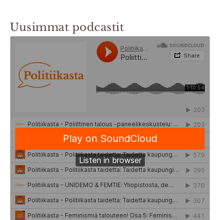
Uusimmat podcastit