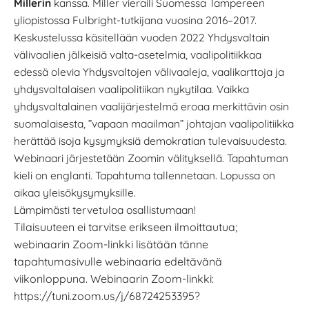
Millerin
kanssa. Miller vieraili Suomessa Tampereen
yliopistossa Fulbright-tutkijana vuosina 2016–2017.
Keskustelussa käsitellään vuoden 2022 Yhdysvaltain
välivaalien jälkeisiä valta-asetelmia, vaalipolitiikkaa
edessä olevia Yhdysvaltojen välivaaleja, vaalikarttoja ja
yhdysvaltalaisen vaalipolitiikan nykytilaa. Vaikka
yhdysvaltalainen vaalijärjestelmä eroaa merkittävin osin
suomalaisesta, ”vapaan maailman” johtajan vaalipolitiikka
herättää isoja kysymyksiä demokratian tulevaisuudesta.
Webinaari järjestetään Zoomin välityksellä. Tapahtuman
kieli on englanti. Tapahtuma tallennetaan. Lopussa on
aikaa yleisökysymyksille.
Lämpimästi tervetuloa osallistumaan!
Tilaisuuteen ei tarvitse erikseen ilmoittautua;
webinaarin Zoom-linkki lisätään tänne
tapahtumasivulle webinaaria edeltävänä
viikonloppuna. Webinaarin Zoom-linkki:
https://tuni.zoom.us/j/68724253395?