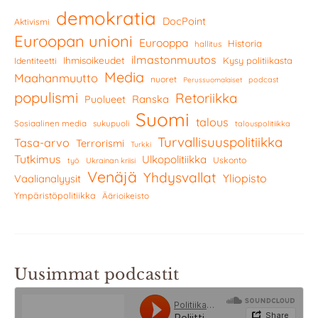
demokratia
DocPoint
Aktivismi
Euroopan unioni
Eurooppa
Historia
hallitus
ilmastonmuutos
Ihmisoikeudet
Kysy politiikasta
Identiteetti
Media
Maahanmuutto
nuoret
podcast
Perussuomalaiset
populismi
Retoriikka
Ranska
Puolueet
Suomi
talous
Sosiaalinen media
sukupuoli
talouspolitiikka
Turvallisuuspolitiikka
Tasa-arvo
Terrorismi
Turkki
Tutkimus
Ulkopolitiikka
Uskonto
työ
Ukrainan kriisi
Venäjä
Yhdysvallat
Yliopisto
Vaalianalyysit
Ympäristöpolitiikka
Äärioikeisto
Uusimmat podcastit