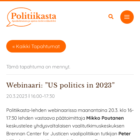
Siirry
sisältöön
« Kaikki Tapahtumat
Tämä tapahtuma on mennyt.
Webinaari: ”US politics in 2023”
20.3.2023 ǀ 16:00
–
17:30
Politiikasta-lehden webinaarissa maanantaina 20.3. klo 16-
17:30 lehden vastaava päätoimittaja
Mikko Poutanen
keskustelee yhdysvaltalaisen vaalitutkimuskeskuksen
Brennan Center for Justicen vaalipolitiikan tutkijan
Peter