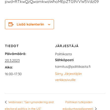
pwd=RTkwQzQwamkwaWhoMEpZTG9VVW5Vdz09
Lisää kalenteriin
TIEDOT
JÄRJESTÄJÄ
Päivämäärä:
Politiikasta
Sähköposti
20.3.2023
toimitus@politiikasta.fi
Aika:
Siirry Järjestäjän
16:00–17:30
verkkosivuille
Webinaari: ”Gerrymandering and
Politiikan tutkijoiden
electoral politics in the US”
eduskuntavaalipaneeli