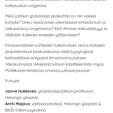
mittaluokan ongelmia.
Miksi joitakin globaaleja epäkohtia on niin vaikea
korjata? Onko niissä jotain olennaisesti erilaista kuin jo
ratkaistuissa ongelmissa? Eikö ihmisen kekseliäisyys ei
riitäkään kaikkien esteiden ylittämiseen?
Kansainvälisten suhteiden tutkimuksen seura Katseen
järjestämässä keskustelussa näitä kysymyksiä
tarkastellaan erityisesti ilmastonmuutoksen
näkökulmasta. Aihepiiriä tullaan käsittelemään myös
Politiikasta
-lehdessä omassa juttusarjassaan.
Puhujat
Janne Hukkinen
, ympäristöpolitikan professori,
Helsingin yliopisto
Antti Majava
, väitöskirjatutkija, Helsingin yliopisto &
BIOS-tutkimusyksikkö