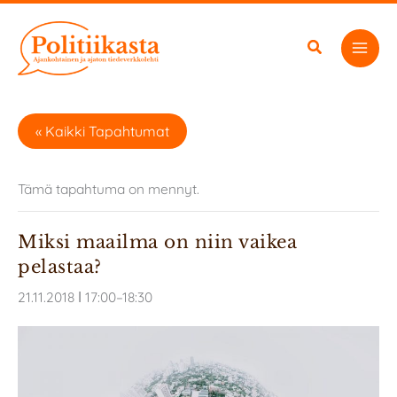
Siirry
sisältöön
« Kaikki Tapahtumat
Tämä tapahtuma on mennyt.
Miksi maailma on niin vaikea
pelastaa?
21.11.2018 ǀ 17:00
–
18:30