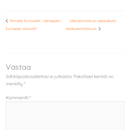
Pin­nal­la: Eu­ro­vaa­lit – kamp­pai­lu
Liberalismista ja vapaudesta -
Eu­roo­pan sie­lus­ta?
keskustelutilaisuus
Vastaa
Sähköpostiosoitettasi ei julkaista.
Pakolliset kentät on
merkitty
*
Kommentti
*