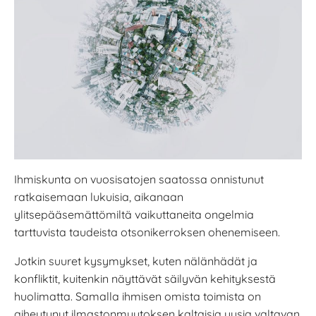
Ihmiskunta on vuosisatojen saatossa onnistunut
ratkaisemaan lukuisia, aikanaan
ylitsepääsemättömiltä vaikuttaneita ongelmia
tarttuvista taudeista otsonikerroksen ohenemiseen.
Jotkin suuret kysymykset, kuten nälänhädät ja
konfliktit, kuitenkin näyttävät säilyvän kehityksestä
huolimatta. Samalla ihmisen omista toimista on
aiheutunut ilmastonmuutoksen kaltaisia uusia valtavan