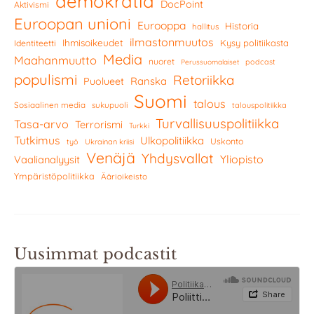
demokratia
DocPoint
Aktivismi
Euroopan unioni
Eurooppa
Historia
hallitus
ilmastonmuutos
Ihmisoikeudet
Kysy politiikasta
Identiteetti
Media
Maahanmuutto
nuoret
podcast
Perussuomalaiset
populismi
Retoriikka
Ranska
Puolueet
Suomi
talous
Sosiaalinen media
sukupuoli
talouspolitiikka
Turvallisuuspolitiikka
Tasa-arvo
Terrorismi
Turkki
Tutkimus
Ulkopolitiikka
Uskonto
työ
Ukrainan kriisi
Venäjä
Yhdysvallat
Yliopisto
Vaalianalyysit
Ympäristöpolitiikka
Äärioikeisto
Uusimmat podcastit