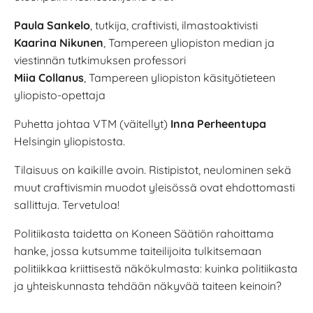
Paula Sankelo
, tutkija, craftivisti, ilmastoaktivisti
Kaarina Nikunen
, Tampereen yliopiston median ja
viestinnän tutkimuksen professori
Miia Collanus
, Tampereen yliopiston käsityötieteen
yliopisto-opettaja
Puhetta johtaa VTM (väitellyt)
Inna Perheentupa
Helsingin yliopistosta.
Tilaisuus on kaikille avoin. Ristipistot, neulominen sekä
muut craftivismin muodot yleisössä ovat ehdottomasti
sallittuja. Tervetuloa!
Politiikasta taidetta on Koneen Säätiön rahoittama
hanke, jossa kutsumme taiteilijoita tulkitsemaan
politiikkaa kriittisestä näkökulmasta: kuinka politiikasta
ja yhteiskunnasta tehdään näkyvää taiteen keinoin?