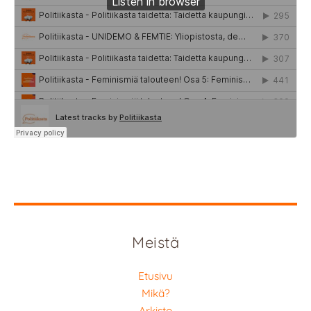
Meistä
Etusivu
Mikä?
Arkisto