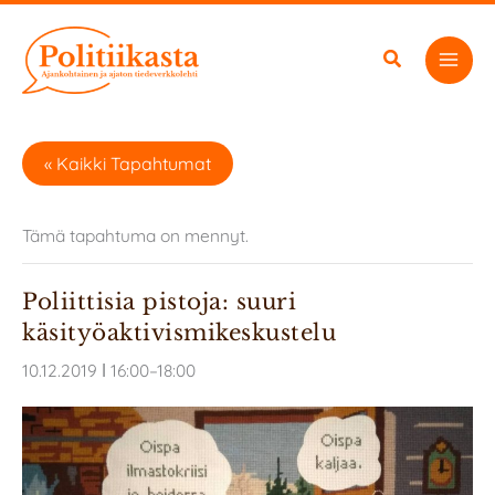
Siirry
sisältöön
« Kaikki Tapahtumat
Tämä tapahtuma on mennyt.
Poliittisia pistoja: suuri
käsityöaktivismikeskustelu
10.12.2019 ǀ 16:00
–
18:00