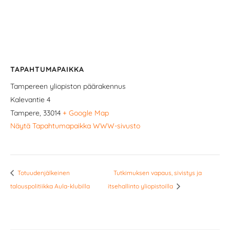
TAPAHTUMAPAIKKA
Tampereen yliopiston päärakennus
Kalevantie 4
Tampere
,
33014
+ Google Map
Näytä Tapahtumapaikka WWW-sivusto
Totuudenjälkeinen
Tutkimuksen vapaus, sivistys ja
talouspolitiikka Aula-klubilla
itsehallinto yliopistoilla