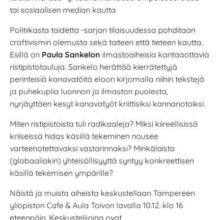
tai sosiaalisen median kautta
Politiikasta taidetta -sarjan tilaisuudessa pohditaan
craftivismin olemusta sekä taiteen että tieteen kautta.
Esillä on
Paula Sankelon
ilmastoaiheisia kantaaottavia
ristipistotauluja. Sankelo herättää kierrätettyjä
perinteisiä kanavatöitä eloon kirjomalla niihin tekstejä
ja puhekuplia luonnon ja ilmaston puolesta,
nyrjäyttäen kesyt kanavatyöt kriittisiksi kannanotoiksi.
Miten ristipistoista tuli radikaaleja? Miksi kiireellisissä
kriiseissä hidas käsillä tekeminen nousee
varteenotettavaksi vastarinnaksi? Minkälaista
(globaaliakin) yhteisöllisyyttä syntyy konkreettisen
käsillä tekemisen ympärille?
Näistä ja muista aiheista keskustellaan Tampereen
yliopiston Cafe & Aula Toivon lavalla 10.12. klo 16
eteenpäin. Keskustelijoina ovat