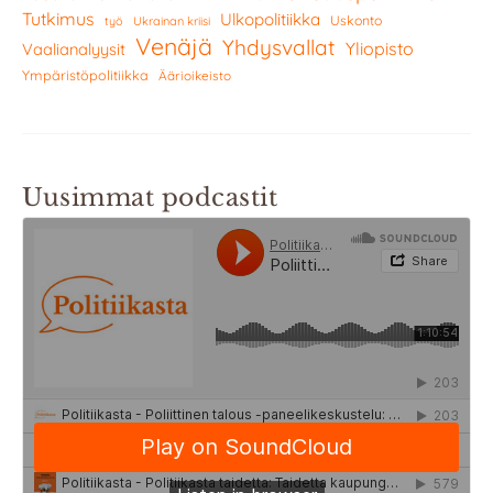
Tutkimus
Ulkopolitiikka
Uskonto
työ
Ukrainan kriisi
Venäjä
Yhdysvallat
Yliopisto
Vaalianalyysit
Ympäristöpolitiikka
Äärioikeisto
Uusimmat podcastit