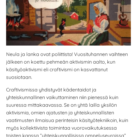
Neula ja lanka ovat poliittista! Vuosituhannen vaihteen
jälkeen on koettu pehmeän aktivismin aalto, kun
käsityöaktivismi eli craftivismi on kasvattanut
suosiotaan.
Craftivismissa yhdistyvät kädentaidot ja
yhteiskunnallinen vaikuttaminen niin pienessä kuin
suuressa mittakaavassa. Se on yhtä lailla yksilön
aktivismia, omien ajatusten ja yhteiskunnallisten
vaatimusten ilmaisua perinteisin käsityötekniikoin, kuin
myös kollektiivista toimintaa vuorovaikutuksessa
toisten kanssa ”yhteiskunnallisissa ompeluseuroissa”