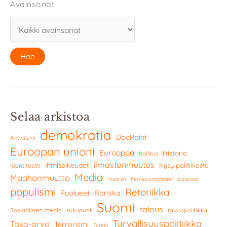
Avainsanat
Selaa arkistoa
demokratia
DocPoint
Aktivismi
Euroopan unioni
Eurooppa
Historia
hallitus
ilmastonmuutos
Ihmisoikeudet
Kysy politiikasta
Identiteetti
Media
Maahanmuutto
nuoret
podcast
Perussuomalaiset
populismi
Retoriikka
Ranska
Puolueet
Suomi
talous
Sosiaalinen media
sukupuoli
talouspolitiikka
Turvallisuuspolitiikka
Tasa-arvo
Terrorismi
Turkki