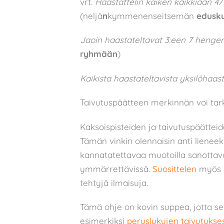
vrt
. Haastattelin kaiken kaikkiaan 4
(neljä
n
kymmenenseitsemän
edusk
Jaoin haastateltavat 3:een 7 henge
ryhmään
)
Kaikista haastateltavista yksilöhaast
Taivutuspäätteen merkinnän voi tar
Kaksoispisteiden ja taivutuspäättei
Tämän vinkin olennaisin anti lieneek
kannatatettavaa muotoilla sanottava 
ymmärrettävissä.
Suosittelen
myös 
tehtyjä ilmaisuja.
Tämä ohje on kovin suppea, jotta se
esimerkiksi
peruslukujen taivutukse