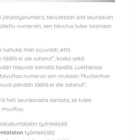
ai järjestysnumero, taivutetaan sitä seuraavan
itettu numeroin, sen taivutus tulee toisinaan
 luetuksi ihan sujuvasti, että
äällä ei ole satanut”, koska sekä
än taipuvat samalla tavalla. Luettaessa
a taivuttaa numeron sen mukaan. Muutoinhan
uusi päivään täällä ei ole satanut”.
iä heti seuraavasta sanasta, se tulee
s muuttuu.
 eduskuntatalon työntekijää
.
ntatalon
työntekijää)