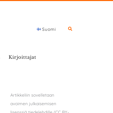
Suomi
s
Kirjoittajat
Artikkeliin sovelletaan
avoimen julkaisemisen
lisenssiä tiedelehdille (CC BY-