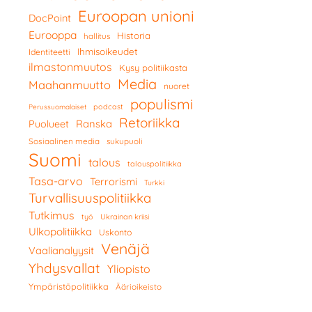
Euroopan unioni
DocPoint
Eurooppa
Historia
hallitus
Ihmisoikeudet
Identiteetti
ilmastonmuutos
Kysy politiikasta
Media
Maahanmuutto
nuoret
populismi
podcast
Perussuomalaiset
Retoriikka
Ranska
Puolueet
Sosiaalinen media
sukupuoli
Suomi
talous
talouspolitiikka
Tasa-arvo
Terrorismi
Turkki
Turvallisuuspolitiikka
Tutkimus
työ
Ukrainan kriisi
Ulkopolitiikka
Uskonto
Venäjä
Vaalianalyysit
Yhdysvallat
Yliopisto
Ympäristöpolitiikka
Äärioikeisto