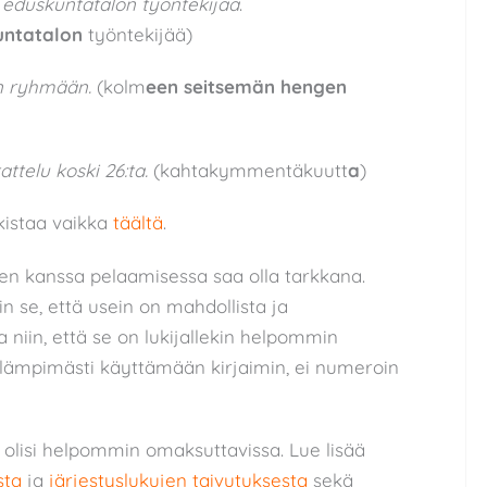
7 eduskuntatalon työntekijää
.
untatalon
työntekijää)
n ryhmään.
(kolm
een
seitsemän hengen
attelu koski 26:ta.
(kahtakymmentäkuutt
a
)
kistaa vaikka
täältä
.
den kanssa pelaamisessa saa olla tarkkana.
in se, että usein on mahdollista ja
niin, että se on lukijallekin helpommin
lämpimästi käyttämään kirjaimin, ei numeroin
 olisi helpommin omaksuttavissa. Lue lisää
sta
ja
järjestyslukujen taivutuksesta
sekä