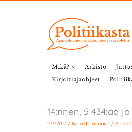
Siirry
sisältöön
Mikä?
Arkisto
Juttu
Kirjoittajaohjeet
Politii
14:nnen, 5 434:ää ja 
27.9.2017
/ Kirjoittaja
maija
/
Kielenh