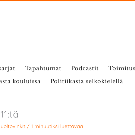
sarjat
Tapahtumat
Podcastit
Toimitu
kasta kouluissa
Politiikasta selkokielellä
11:tä
uoltovinkit
/
1 minuutiksi luettavaa