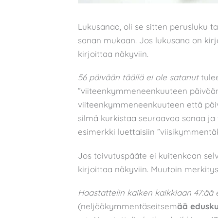
Lukusanaa, oli se sitten perusluku t
sanan mukaan. Jos lukusana on kirjo
kirjoittaa näkyviin.
56 päivään täällä ei ole satanut
tulee
”viiteenkymmeneenkuuteen päivään t
viiteenkymmeneenkuuteen että päivä
silmä kurkistaa seuraavaa sanaa j
esimerkki luettaisiin ”viisikymmentäk
Jos taivutuspääte ei kuitenkaan selv
kirjoittaa näkyviin. Muutoin merkity
Haastattelin kaiken kaikkiaan 47:ää
(neljääkymmentäseitsem
ää
edusku