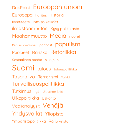
Euroopan unioni
DocPoint
Eurooppa
Historia
hallitus
Ihmisoikeudet
Identiteetti
ilmastonmuutos
Kysy politiikasta
Media
Maahanmuutto
nuoret
populismi
podcast
Perussuomalaiset
Retoriikka
Ranska
Puolueet
Sosiaalinen media
sukupuoli
Suomi
talous
talouspolitiikka
Tasa-arvo
Terrorismi
Turkki
Turvallisuuspolitiikka
Tutkimus
työ
Ukrainan kriisi
Ulkopolitiikka
Uskonto
Venäjä
Vaalianalyysit
Yhdysvallat
Yliopisto
Ympäristöpolitiikka
Äärioikeisto