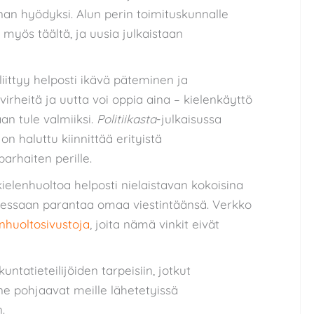
n hyödyksi. Alun perin toimituskunnalle
t myös täältä, ja uusia julkaistaan
liittyy helposti ikävä päteminen ja
virheitä ja uutta voi oppia aina – kielenkäyttö
aan tule valmiiksi.
Politiikasta
-julkaisussa
on haluttu kiinnittää erityistä
parhaiten perille.
ielenhuoltoa helposti nielaistavan kokoisina
lutessaan parantaa omaa viestintäänsä. Verkko
enhuoltosivustoja
, joita nämä vinkit eivät
kuntatieteilijöiden tarpeisiin, jotkut
ne pohjaavat meille lähetetyissä
.