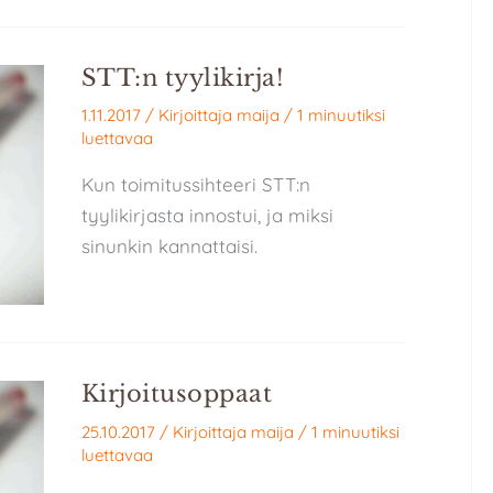
STT:n tyylikirja!
1.11.2017
/ Kirjoittaja
maija
/
1 minuutiksi
luettavaa
Kun toimitussihteeri STT:n
tyylikirjasta innostui, ja miksi
sinunkin kannattaisi.
Kirjoitusoppaat
25.10.2017
/ Kirjoittaja
maija
/
1 minuutiksi
luettavaa