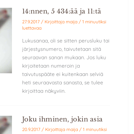
14:nnen, 5 434:ää ja 11:tä
27.9.2017
/ Kirjoittaja
maija
/
1 minuutiksi
luettavaa
Lukusanaa, oli se sitten perusluku tai
järjestysnumero, taivutetaan sitä
seuraavan sanan mukaan. Jos luku
kirjoitetaan numeroin ja
taivutuspääte ei kuitenkaan selviä
heti seuraavasta sanasta, se tulee
kirjoittaa näkyviin.
Joku ihminen, jokin asia
20.9.2017
/ Kirjoittaja
maija
/
1 minuutiksi