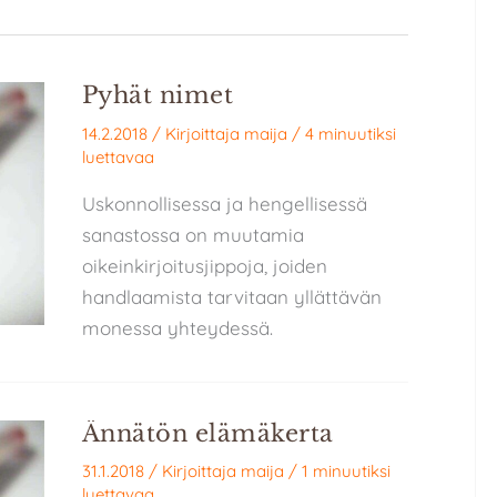
Pyhät nimet
14.2.2018
/ Kirjoittaja
maija
/
4 minuutiksi
luettavaa
Uskonnollisessa ja hengellisessä
sanastossa on muutamia
oikeinkirjoitusjippoja, joiden
handlaamista tarvitaan yllättävän
monessa yhteydessä.
Ännätön elämäkerta
31.1.2018
/ Kirjoittaja
maija
/
1 minuutiksi
luettavaa