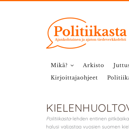
Siirry
sisältöön
Mikä?
Arkisto
Juttu
Kirjoittajaohjeet
Politii
KIELENHUOLTOV
Politiikasta
-lehden entinen pitkäaik
halusi valjastaa vuosien suomen kiele