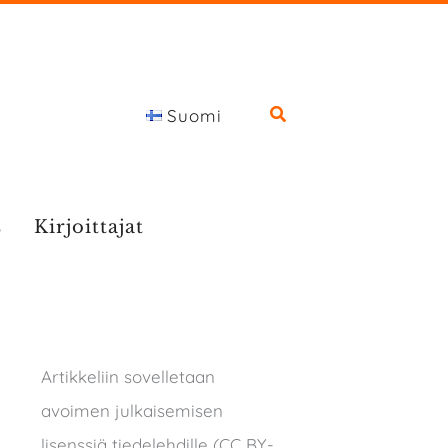
Suomi
s
Kirjoittajat
Artikkeliin sovelletaan
avoimen julkaisemisen
lisenssiä tiedelehdille (CC BY-