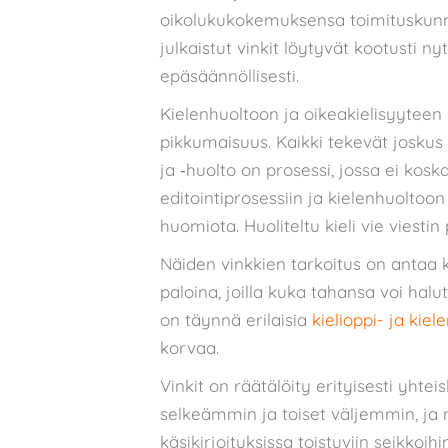
oikolukukokemuksensa toimituskunna
julkaistut vinkit löytyvät kootusti ny
epäsäännöllisesti.
Kielenhuoltoon ja oikeakielisyyteen 
pikkumaisuus. Kaikki tekevät joskus 
ja ‑huolto on prosessi, jossa ei kosk
editointiprosessiin ja kielenhuoltoon 
huomiota. Huoliteltu kieli vie viestin 
Näiden vinkkien tarkoitus on antaa k
paloina, joilla kuka tahansa voi ha
on täynnä erilaisia
kielioppi- ja kiel
korvaa.
Vinkit on räätälöity erityisesti yhteis
selkeämmin ja toiset väljemmin, ja 
käsikirjoituksissa toistuviin seikkoihin