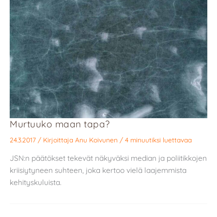
Murtuuko maan tapa?
24.3.2017
/ Kirjoittaja
Anu Koivunen
/
4 minuutiksi luettavaa
JSN:n päätökset tekevät näkyväksi median ja poliitikkojen
kriisiytyneen suhteen, joka kertoo vielä laajemmista
kehityskuluista.