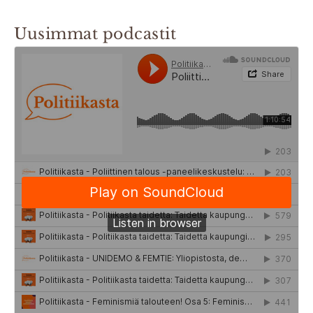
Uusimmat podcastit