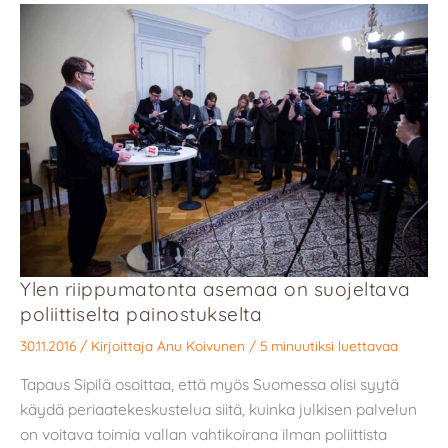
Ylen riippumatonta asemaa on suojeltava
poliittiselta painostukselta
30.11.2016
/ Kirjoittaja
Anu Koivunen
/
5 minuutiksi luettavaa
Tapaus Sipilä osoittaa, että myös Suomessa olisi syytä
käydä periaatekeskustelua siitä, kuinka julkisen palvelun
on voitava toimia vallan vahtikoirana ilman poliittista