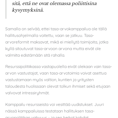
sitä, että ne ovat olemassa poliittisina
kysymyksinä.
Samalla on selvää, ettei tasa-arvokamppailua ole tällä
hallitusohjelmalla voitettu, vaan se jatkuu. Tasa-
arvoreformit maksavat, mikä ei miellytä toimijoita, jotka
kyllä sitoutuvat tasa-arvoon arvona mutta eivät ole
valmiita edistämään sitä rahalla.
Resurssipolitiikassa vastapuolella eivät olekaan vain tasa-
arvon vastustajat, vaan tasa-arvotoimia voivat asettua
vastustamaan myös valtion, kuntien ja yritysten
taloudesta huolissaan olevat tolkun ihmiset sekä etujaan
valvovat intressiryhmät.
Kamppailu resursseista voi vesittää uudistukset. Juuri
näissä kamppailuissa testataan hallituksen tasa-
arvopolitiikan vahvuus – ja sen heikot kohdat.