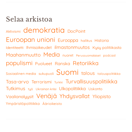
Selaa arkistoa
demokratia
DocPoint
Aktivismi
Euroopan unioni
Eurooppa
Historia
hallitus
ilmastonmuutos
Ihmisoikeudet
Kysy politiikasta
Identiteetti
Media
Maahanmuutto
nuoret
podcast
Perussuomalaiset
populismi
Retoriikka
Ranska
Puolueet
Suomi
talous
Sosiaalinen media
sukupuoli
talouspolitiikka
Turvallisuuspolitiikka
Tasa-arvo
Terrorismi
Turkki
Tutkimus
Ulkopolitiikka
Uskonto
työ
Ukrainan kriisi
Venäjä
Yhdysvallat
Yliopisto
Vaalianalyysit
Ympäristöpolitiikka
Äärioikeisto