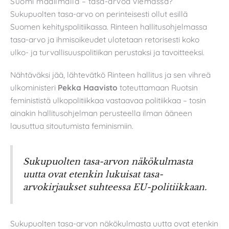
Suomi maailmalla – tasa-arvoa viemässä?
Sukupuolten tasa-arvo on perinteisesti ollut esillä
Suomen kehityspolitiikassa. Rinteen hallitusohjelmassa
tasa-arvo ja ihmisoikeudet ulotetaan retorisesti koko
ulko- ja turvallisuuspolitiikan perustaksi ja tavoitteeksi.
Nähtäväksi jää, lähtevätkö Rinteen hallitus ja sen vihreä
ulkoministeri
Pekka Haavisto
toteuttamaan Ruotsin
feminististä ulkopolitiikkaa vastaavaa politiikkaa – tosin
ainakin hallitusohjelman perusteella ilman ääneen
lausuttua sitoutumista feminismiin.
Sukupuolten tasa-arvon näkökulmasta
uutta ovat etenkin lukuisat tasa-
arvokirjaukset suhteessa EU-politiikkaan.
Sukupuolten tasa-arvon näkökulmasta uutta ovat etenkin