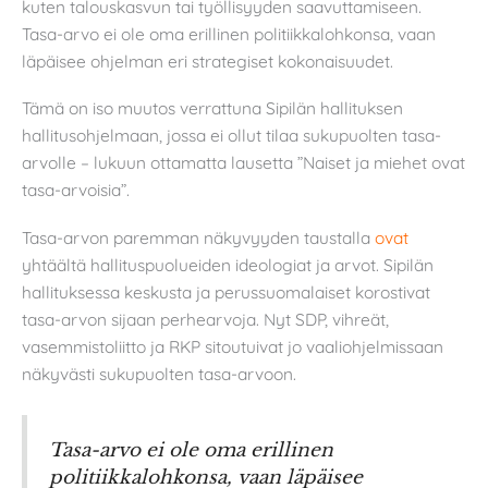
kuten talouskasvun tai työllisyyden saavuttamiseen.
Tasa-arvo ei ole oma erillinen politiikkalohkonsa, vaan
läpäisee ohjelman eri strategiset kokonaisuudet.
Tämä on iso muutos verrattuna Sipilän hallituksen
hallitusohjelmaan, jossa ei ollut tilaa sukupuolten tasa-
arvolle – lukuun ottamatta lausetta ”Naiset ja miehet ovat
tasa-arvoisia”.
Tasa-arvon paremman näkyvyyden taustalla
ovat
yhtäältä hallituspuolueiden ideologiat ja arvot. Sipilän
hallituksessa keskusta ja perussuomalaiset korostivat
tasa-arvon sijaan perhearvoja. Nyt SDP, vihreät,
vasemmistoliitto ja RKP sitoutuivat jo vaaliohjelmissaan
näkyvästi sukupuolten tasa-arvoon.
Tasa-arvo ei ole oma erillinen
politiikkalohkonsa, vaan läpäisee