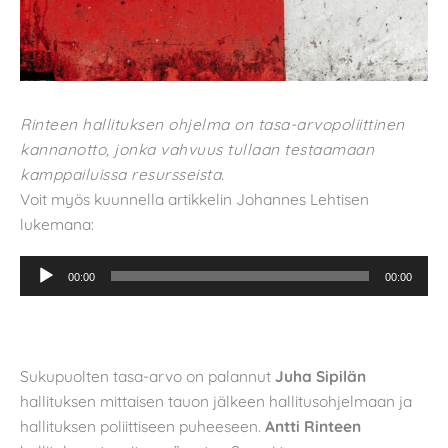
Rinteen hallituksen ohjelma on tasa-arvopoliittinen
kannanotto, jonka vahvuus tullaan testaamaan
kamppailuissa resursseista.
Voit myös kuunnella artikkelin Johannes Lehtisen
lukemana:
Äänitoistin
00:00
00:00
Sukupuolten tasa-arvo on palannut
Juha Sipilän
hallituksen mittaisen tauon jälkeen hallitusohjelmaan ja
hallituksen poliittiseen puheeseen.
Antti Rinteen