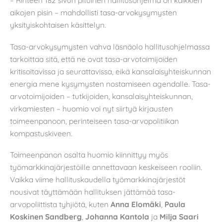
– Rinteen 182 sivun pituinen hallitusohjelma on kaikkien
aikojen pisin – mahdollisti tasa-arvokysymysten
yksityiskohtaisen käsittelyn.
Tasa-arvokysymysten vahva läsnäolo hallitusohjelmassa
tarkoittaa sitä, että ne ovat tasa-arvotoimijoiden
kritisoitavissa ja seurattavissa, eikä kansalaisyhteiskunnan
energia mene kysymysten nostamiseen agendalle. Tasa-
arvotoimijoiden – tutkijoiden, kansalaisyhteiskunnan,
virkamiesten – huomio voi nyt siirtyä kirjausten
toimeenpanoon, perinteiseen tasa-arvopolitiikan
kompastuskiveen.
Toimeenpanon osalta huomio kiinnittyy myös
työmarkkinajärjestöille annettavaan keskeiseen rooliin.
Vaikka viime hallituskaudella työmarkkinajärjestöt
nousivat täyttämään hallituksen jättämää tasa-
arvopoliittista tyhjiötä, kuten
Anna Elomäki
,
Paula
Koskinen Sandberg
,
Johanna Kantola
ja
Milja Saari