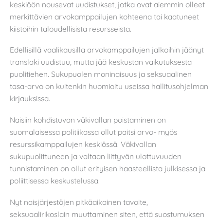
keskiöön nousevat uudistukset, jotka ovat aiemmin olleet
merkittävien arvokamppailujen kohteena tai kaatuneet
kiistoihin taloudellisista resursseista.
Edellisillä vaalikausilla arvokamppailujen jalkoihin jäänyt
translaki uudistuu, mutta jää keskustan vaikutuksesta
puolitiehen. Sukupuolen moninaisuus ja seksuaalinen
tasa-arvo on kuitenkin huomioitu useissa hallitusohjelman
kirjauksissa.
Naisiin kohdistuvan väkivallan poistaminen on
suomalaisessa politiikassa ollut paitsi arvo- myös
resurssikamppailujen keskiössä. Väkivallan
sukupuolittuneen ja valtaan liittyvän ulottuvuuden
tunnistaminen on ollut erityisen haasteellista julkisessa ja
poliittisessa keskustelussa.
Nyt naisjärjestöjen pitkäaikainen tavoite,
seksuaalirikoslain muuttaminen siten, että suostumuksen