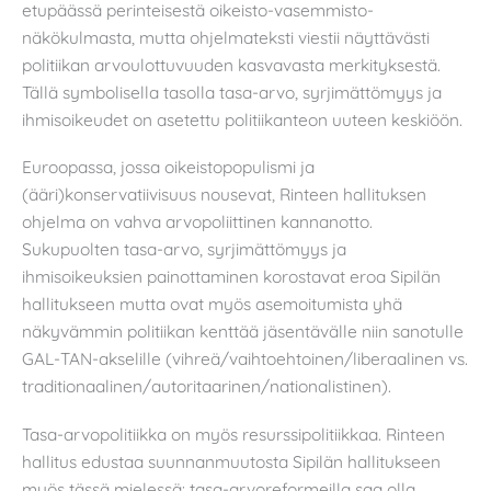
etupäässä perinteisestä oikeisto-vasemmisto-
näkökulmasta, mutta ohjelmateksti viestii näyttävästi
politiikan arvoulottuvuuden kasvavasta merkityksestä.
Tällä symbolisella tasolla tasa-arvo, syrjimättömyys ja
ihmisoikeudet on asetettu politiikanteon uuteen keskiöön.
Euroopassa, jossa oikeistopopulismi ja
(ääri)konservatiivisuus nousevat, Rinteen hallituksen
ohjelma on vahva arvopoliittinen kannanotto.
Sukupuolten tasa-arvo, syrjimättömyys ja
ihmisoikeuksien painottaminen korostavat eroa Sipilän
hallitukseen mutta ovat myös asemoitumista yhä
näkyvämmin politiikan kenttää jäsentävälle niin sanotulle
GAL-TAN-akselille (vihreä/vaihtoehtoinen/liberaalinen vs.
traditionaalinen/autoritaarinen/nationalistinen).
Tasa-arvopolitiikka on myös resurssipolitiikkaa. Rinteen
hallitus edustaa suunnanmuutosta Sipilän hallitukseen
myös tässä mielessä: tasa-arvoreformeilla saa olla