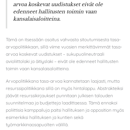
arvoa koskevat uudistukset eivät ole
edenneet hallitusten toimin vaan
kansalaisaloitteina.
Tämä on itsessään osoitus vahvasta sitoutumisesta tasa-
arvopolitiikkaan, sillä viime vuosien merkittävimmät tasa-
arvoa koskevat uudistukset – sukupuolineutraali
avioliittolaki ja äitiyslaki – eivät ole edenneet hallitusten
toimin vaan kansalaisaloitteina.
Arvopolitiikkana tasa-arvoa kannatetaan laajasti, mutta
resurssipolitiikkana sillä on myös hintalappu. Abstrakteiksi
jäävät resurssikirjaukset punnitaan julkisen talouden
suunnitelmaa ja budjetteja laadittaessa. Tämä ennakoi
poliittisia kamppailuja paitsi hallituksen ja opposition myös
esimerkiksi hallituksen ja kuntien sekä
työmarkkinaosapuolten välillä.