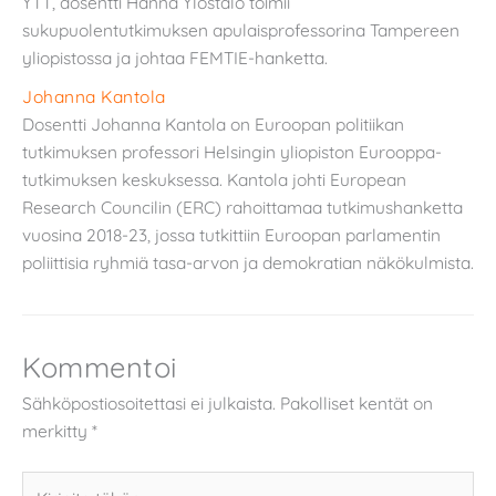
YTT, dosentti Hanna Ylöstalo toimii
sukupuolentutkimuksen apulaisprofessorina Tampereen
yliopistossa ja johtaa FEMTIE-hanketta.
Johanna Kantola
Dosentti Johanna Kantola on Euroopan politiikan
tutkimuksen professori Helsingin yliopiston Eurooppa-
tutkimuksen keskuksessa. Kantola johti European
Research Councilin (ERC) rahoittamaa tutkimushanketta
vuosina 2018-23, jossa tutkittiin Euroopan parlamentin
poliittisia ryhmiä tasa-arvon ja demokratian näkökulmista.
Kommentoi
Sähköpostiosoitettasi ei julkaista.
Pakolliset kentät on
merkitty
*
Kirjoita