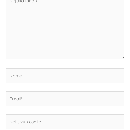
tähän..
Name*
Email*
Kotisivun
osoite