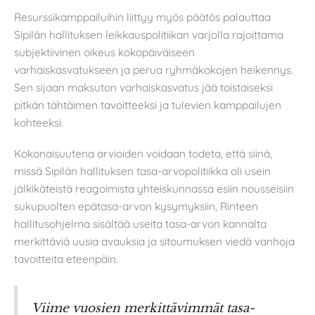
Resurssikamppailuihin liittyy myös päätös palauttaa
Sipilän hallituksen leikkauspolitiikan varjolla rajoittama
subjektiivinen oikeus kokopäiväiseen
varhaiskasvatukseen ja perua ryhmäkokojen heikennys.
Sen sijaan maksuton varhaiskasvatus jää toistaiseksi
pitkän tähtäimen tavoitteeksi ja tulevien kamppailujen
kohteeksi.
Kokonaisuutena arvioiden voidaan todeta, että siinä,
missä Sipilän hallituksen tasa-arvopolitiikka oli usein
jälkikäteistä reagoimista yhteiskunnassa esiin nousseisiin
sukupuolten epätasa-arvon kysymyksiin, Rinteen
hallitusohjelma sisältää useita tasa-arvon kannalta
merkittäviä uusia avauksia ja sitoumuksen viedä vanhoja
tavoitteita eteenpäin.
Viime vuosien merkittävimmät tasa-