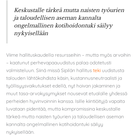
Keskustalle tärkeä mutta naisten työurien
ja taloudellisen aseman kannalta
ongelmallinen kotihoidontuki säilyy
nykyisellään
Viime hallituskaudella resursseihin – mutta myös arvoihin
– kaatunut perhevapaauudistus palaa odotetusti
valmisteluun. Siinä missä Sipilän hallitus
teki
uudistusta
talouden lähtökohdista käsin, kustannusneutraalisti ja
työllisyysvaikutukset edellä, nyt hoivan jakaminen ja
muut tasa-arvokysymykset nousevat etualalle yhdessä
perheiden hyvinvoinnin kanssa. Isille kiintiöityjä vapaita
luvataan pidentää, mutta kompromissina keskustalle
tärkeä mutta naisten työurien ja taloudellisen aseman
kannalta ongelmallinen kotihoidontuki säilyy
nykyisellään.