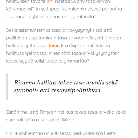
hallituksen tavoite
on
”nostaa Suomi tasa-arvon
kärkimaaksi”, ja se lupaa ”kunnianhimoisesti parantaa
tasa-arvoa yhteiskunnan eri osa-alueilla”.
Sekä asiantuntemus tasa-arvokysymyksissä että
poliittinen sitoutuminen tasa-arvoon näkyvät Rinteen
hallitusohjelmassa,
toisin
kuin Sipilän hallituksen
hallitusohjelmassa. Miten tätä tasa-arvokysymysten
keskeisyyttä tulisi lukea ja ymmärtää?
Rinteen hallitus tekee tasa-arvolla sekä
symboli- että resurssipolitiikkaa.
Esitämme, että Rinteen hallitus tekee tasa-arvolla sekä
symboli- että resurssipolitiikkaa.
Hallitusohjelmaa on julkisessa keskustelussa luettu