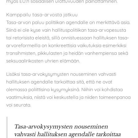
myös EU:n sosiaalisen ulottuvuuden painottaminen.
Kamppailu tasa-arvosta jatkuu
Tasa-arvon paluu politiikan agendalle on merkittävä asia.
Siinä ei ole kyse vain hallituspolitiikan tasa-arvopesusta
tai retorisista eleistä, sillä onnistuessaan hallituksen tasa-
arvoreformeilla on konkreettisia vaikutuksia esimerkiksi
transihmisten, pikkulasten ja heidän vanhempiensa sekä
seksuaalirikosten uhrien elämään.
Lisäksi tasa-arvokysymysten nouseminen vahvasti
hallituksen agendalle tarkoittaa sitä, että ne ovat
olemassa poliittisina kysymyksinä. Niihin voi kohdistaa
vaatimuksia, niistä voi keskustella ja niiden toimeenpanoa
voi seurata.
Tasa-arvokysymysten nouseminen
vahvasti hallituksen agendalle tarkoittaa