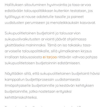
Hallituksen sitoutuminen hyvinvointia ja tasa-arvoa
edistävään talouspolitiikkaan kuitenkin testataan, jos
työllisyys ei nouse odotetulle tasolle ja paineet
uudistusten perumiseen ja menoleikkauksiin kasvavat.
Sukupuolitietoinen budjetointi ja talousarvion
sukupuolivaikutusten arviointi jäävät ohjelmassa
yksittäiseksi maininnaksi. Tämä on iso takaisku tasa-
arvoiselle talouspolitiikalle, sillä ylimalkainen kirjaus
irrallaan talousosiosta
ei tarjoa
riittävän vahvaa pohjaa
sukupuolitietoisen budjetoinnin edistämiseen.
Näyttääkin siltä, että sukupuolitietoinen budjetointi hävisi
kamppailun budjettiprosessin uudistamisesta
ilmiöpohjaiselle budjetoinnille ja kestävän kehityksen
budjetoinnille, jotka nostetaan erityisiksi
kehittämiskohteiksi.