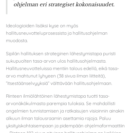
ohjelman eri strategiset kokonaisuudet.
Ideologioiden lisäksi kyse on myös
hallitusneuvotteluprosessista ja hallitusohjelman
muodosta.
Sipilän hallituksen strateginen lähestymistapa puristi
sukupuolten tasa-arvon ulos hallitusohjelmasta.
Hallitusneuvotteluissa mentiin talous edellä, eikä tasa-
arvo mahtunut lyhyeen (38 sivua ilman liitteitä),
”itsestäänselvyyksiä” välttävään hallitusohjelmaan.
Rinteen ilmiölähtöinen lähestymistapa tuotti tasa-
arvonäkökulmasta parempia tuloksia. Se mahdollisti
ongelmien tunnistamisen ja ratkaisujen visioinnin ainakin
alkuun ilman talousraamin asettamia rajoja. Paluu
yksityiskohtaisempaan ja pidempään ohjelmaformaattiin