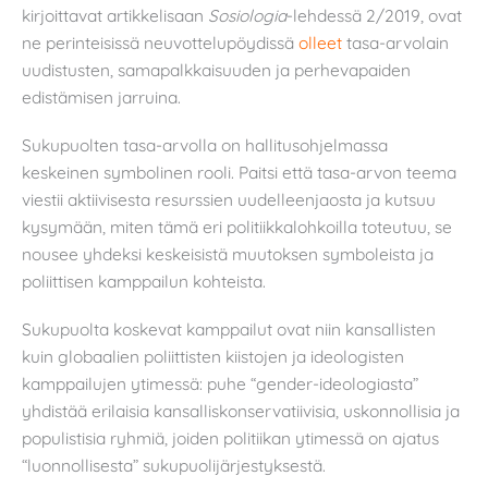
kirjoittavat artikkelisaan
Sosiologia
-lehdessä 2/2019, ovat
ne perinteisissä neuvottelupöydissä
olleet
tasa-arvolain
uudistusten, samapalkkaisuuden ja perhevapaiden
edistämisen jarruina.
Sukupuolten tasa-arvolla on hallitusohjelmassa
keskeinen symbolinen rooli. Paitsi että tasa-arvon teema
viestii aktiivisesta resurssien uudelleenjaosta ja kutsuu
kysymään, miten tämä eri politiikkalohkoilla toteutuu, se
nousee yhdeksi keskeisistä muutoksen symboleista ja
poliittisen kamppailun kohteista.
Sukupuolta koskevat kamppailut ovat niin kansallisten
kuin globaalien poliittisten kiistojen ja ideologisten
kamppailujen ytimessä: puhe “gender-ideologiasta”
yhdistää erilaisia kansalliskonservatiivisia, uskonnollisia ja
populistisia ryhmiä, joiden politiikan ytimessä on ajatus
“luonnollisesta” sukupuolijärjestyksestä.