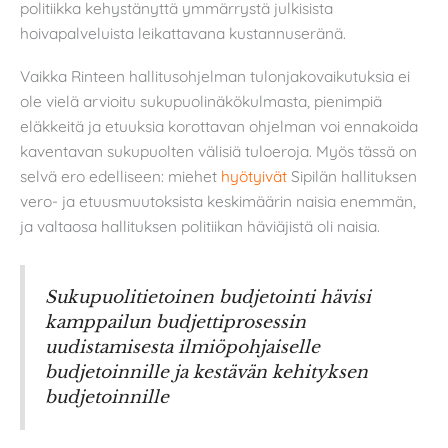
politiikka kehystänyttä ymmärrystä julkisista
hoivapalveluista leikattavana kustannuseränä.
Vaikka Rinteen hallitusohjelman tulonjakovaikutuksia ei
ole vielä arvioitu sukupuolinäkökulmasta, pienimpiä
eläkkeitä ja etuuksia korottavan ohjelman voi ennakoida
kaventavan sukupuolten välisiä tuloeroja. Myös tässä on
selvä ero edelliseen: miehet
hyötyivät
Sipilän hallituksen
vero- ja etuusmuutoksista keskimäärin naisia enemmän,
ja valtaosa hallituksen politiikan häviäjistä oli naisia.
Sukupuolitietoinen budjetointi hävisi
kamppailun budjettiprosessin
uudistamisesta ilmiöpohjaiselle
budjetoinnille ja kestävän kehityksen
budjetoinnille