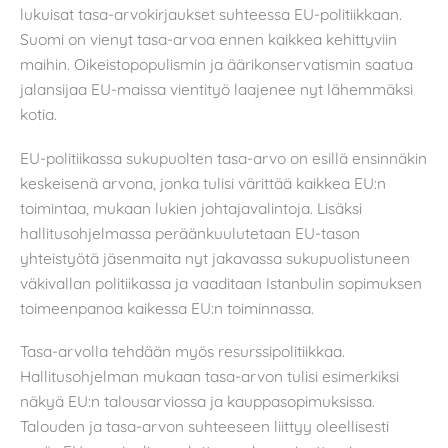
lukuisat tasa-arvokirjaukset suhteessa EU-politiikkaan.
Suomi on vienyt tasa-arvoa ennen kaikkea kehittyviin
maihin. Oikeistopopulismin ja äärikonservatismin saatua
jalansijaa EU-maissa vientityö laajenee nyt lähemmäksi
kotia.
EU-politiikassa sukupuolten tasa-arvo on esillä ensinnäkin
keskeisenä arvona, jonka tulisi värittää kaikkea EU:n
toimintaa, mukaan lukien johtajavalintoja. Lisäksi
hallitusohjelmassa peräänkuulutetaan EU-tason
yhteistyötä jäsenmaita nyt jakavassa sukupuolistuneen
väkivallan politiikassa ja vaaditaan Istanbulin sopimuksen
toimeenpanoa kaikessa EU:n toiminnassa.
Tasa-arvolla tehdään myös resurssipolitiikkaa.
Hallitusohjelman mukaan tasa-arvon tulisi esimerkiksi
näkyä EU:n talousarviossa ja kauppasopimuksissa.
Talouden ja tasa-arvon suhteeseen liittyy oleellisesti