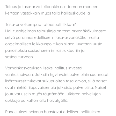
Talous ja tasa-arvo tullaankin asettamaan moneen
kertaan vastakkain myös tällä hallituskaudella.
Tasa-arvoisempaa talouspolitiikkaa?
Hallitusohjelman talouslinja on tasa-arvonäkökulmasta
selvä parannus edelliseen. Tasa-arvonäkökulmasta
ongelmallisen leikkauspolitiikan sijaan luvataan uusia
panostuksia sosiaaliseen infrastruktuuriin ja
sosiaaliturvaan.
Varhaiskasvatuksen lisäksi hallitus investoi
vanhushoivaan. Julkisiin hyvinvointipalveluihin suunnatut
lisäresurssit tukevat sukupuolten tasa-arvoa, sillä naiset
ovat miehiä riippuvaisempia julkisista palveluista. Naiset
joutuvat usein myös täyttämään julkisten palvelujen
aukkoja palkattomalla hoivatyöllä.
Panostukset hoivaan haastavat edellisen hallituksen