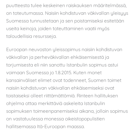
puutteesta tulee keskeinen raiskauksen määritelmässä,
on toteutumassa. Naisiin kohdistuvan väkivallan yleisyys
Suomessa tunnustetaan ja sen poistamiseksi esitetään
useita keinoja, joiden toteuttaminen vaatii myös
taloudellisia resursseja.
Euroopan neuvoston yleissopimus naisiin kohdistuvan
väkivallan ja perheväkivallan ehkäisemisestä ja
torjumisesta eli niin sanottu Istanbulin sopimus astui
voimaan Suomessa jo 1.8.2015. Kuten monet
kansainväliset elimet ovat todenneet, Suomen toimet
naisiin kohdistuvan väkivallan ehkäisemiseksi ovat
toistaiseksi olleet riittämättömiä. Rinteen hallituksen
ohjelma ottaa merkittäviä askeleita Istanbulin
sopimuksen toimeenpanemiseksi aikana, jolloin sopimus
on vastatuulessa monessa oikeistopopulistien
hallitsemassa Itä-Euroopan maassa.