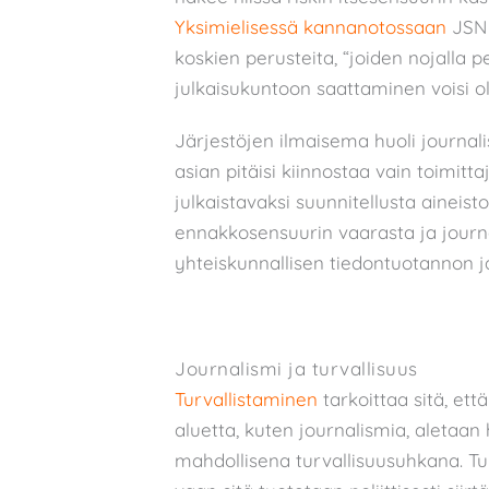
Yksimielisessä kannanotossaan
JSN 
koskien perusteita, “joiden nojalla 
julkaisukuntoon saattaminen voisi ol
Järjestöjen ilmaisema huoli journalis
asian pitäisi kiinnostaa vain toimi
julkaistavaksi suunnitellusta aine
ennakkosensuurin vaarasta ja journa
yhteiskunnallisen tiedontuotannon j
Journalismi ja turvallisuus
Turvallistaminen
tarkoittaa sitä, et
aluetta, kuten journalismia, aletaa
mahdollisena turvallisuusuhkana. Tur