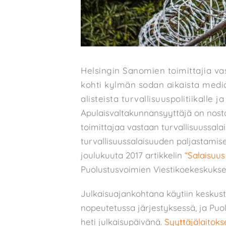
Helsingin Sanomien toimittajia vas
kohti kylmän sodan aikaista mediat
alisteista turvallisuuspolitiikalle j
Apulaisvaltakunnansyyttäjä on nos
toimittajaa vastaan turvallisuussala
turvallisuussalaisuuden paljastamis
joulukuuta 2017 artikkelin
“Salaisuus
Puolustusvoimien Viestikoekeskuksen
Julkaisuajankohtana käytiin keskust
nopeutetussa järjestyksessä, ja Puol
heti julkaisupäivänä.
Syyttäjälaitoks