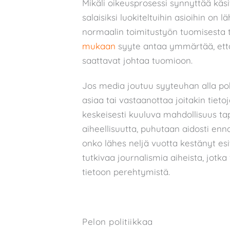
Mikäli oikeusprosessi synnyttää käs
salaisiksi luokiteltuihin asioihin on 
normaalin toimitustyön tuomisesta tur
mukaan
syyte antaa ymmärtää, että
saattavat johtaa tuomioon.
Jos media joutuu syyteuhan alla poh
asiaa tai vastaanottaa joitakin tieto
keskeisesti kuuluva mahdollisuus ta
aiheellisuutta, puhutaan aidosti enn
onko lähes neljä vuotta kestänyt esi
tutkivaa journalismia aiheista, jotka
tietoon perehtymistä.
Pelon politiikkaa