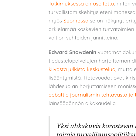
Tutkimuksessa on osoitettu
, miten v
turvallistamiskehitys eteni monessa
myös
Suomessa
se on näkynyt erity
arkielämää koskevien turvatoimien
valtion suhteiden jännitteinä.
Edward Snowdenin
vuotamat dokume
tiedustelupalvelujen harjoittaman d
kiivasta julkista keskustelua,
mutta e
lisääntymistä. Tietovuodot ovat kiris
lähdesuojan horjuttamiseen moniss
debattia journalismin tehtävästä ja 
lainsäädännön aikakaudella.
Yksi uhkakuvia korostavan k
toimia turvallisuuspolitiikan