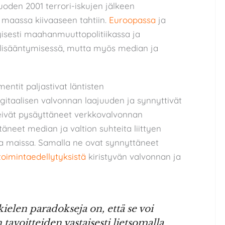
uoden 2001 terrori-iskujen jälkeen
 maassa kiivaaseen tahtiin.
Euroopassa
ja
isesti maahanmuuttopolitiikassa ja
 lisääntymisessä, mutta myös median ja
ntit paljastivat läntisten
igitaalisen valvonnan laajuuden ja synnyttivät
ivät pysäyttäneet verkkovalvonnan
täneet median ja valtion suhteita liittyen
a maissa. Samalla ne ovat synnyttäneet
toimintaedellytyksistä
kiristyvän valvonnan ja
ielen paradokseja on, että se voi
 tavoitteiden vastaisesti lietsomalla