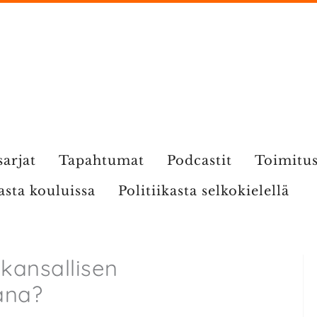
sarjat
Tapahtumat
Podcastit
Toimitu
kasta kouluissa
Politiikasta selkokielellä
 kansallisen
ana?