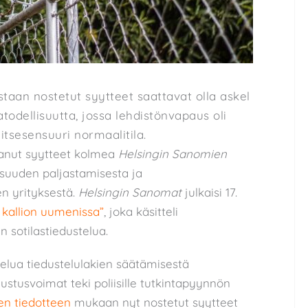
taan nostetut syytteet saattavat olla askel
odellisuutta, jossa lehdistönvapaus oli
a itsesensuuri normaalitila.
tanut syytteet kolmea
Helsingin Sanomien
isuuden paljastamisesta ja
en yrityksestä.
Helsingin Sanomat
julkaisi 17.
 kallion uumenissa”
, joka käsitteli
 sotilastiedustelua.
elua tiedustelulakien säätämisestä
ustusvoimat teki poliisille tutkintapyynnön
en tiedotteen
mukaan nyt nostetut syytteet