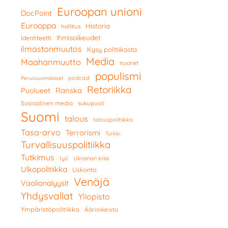
Euroopan unioni
DocPoint
Eurooppa
Historia
hallitus
Ihmisoikeudet
Identiteetti
ilmastonmuutos
Kysy politiikasta
Media
Maahanmuutto
nuoret
populismi
podcast
Perussuomalaiset
Retoriikka
Ranska
Puolueet
Sosiaalinen media
sukupuoli
Suomi
talous
talouspolitiikka
Tasa-arvo
Terrorismi
Turkki
Turvallisuuspolitiikka
Tutkimus
työ
Ukrainan kriisi
Ulkopolitiikka
Uskonto
Venäjä
Vaalianalyysit
Yhdysvallat
Yliopisto
Ympäristöpolitiikka
Äärioikeisto