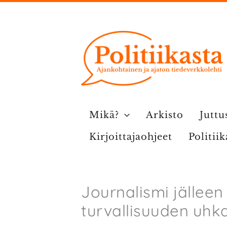
Siirry
sisältöön
Mikä?
Arkisto
Juttu
Kirjoittajaohjeet
Politii
Journalismi jälleen
turvallisuuden uhk