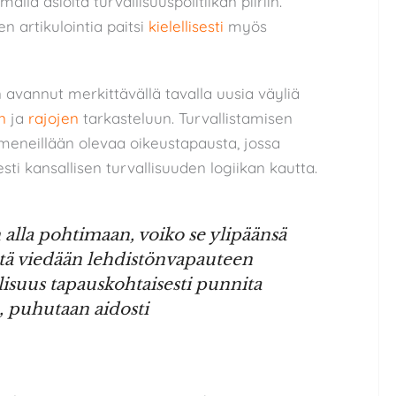
mällä asioita turvallisuuspolitiikan piiriin.
n artikulointia paitsi
kielellisesti
myös
avannut merkittävällä tavalla uusia väyliä
n
ja
rajojen
tarkasteluun. Turvallistamisen
neillään olevaa oikeustapausta, jossa
esti kansallisen turvallisuuden logiikan kautta.
alla pohtimaan, voiko se ylipäänsä
 siltä viedään lehdistönvapauteen
isuus tapauskohtaisesti punnita
, puhutaan aidosti