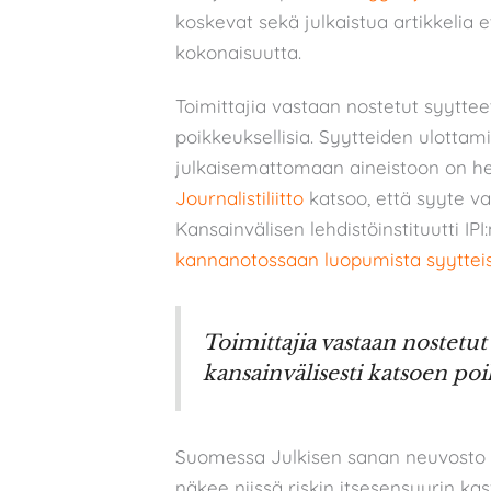
koskevat sekä julkaistua artikkelia et
kokonaisuutta.
Toimittajia vastaan nostetut syyttee
poikkeuksellisia. Syytteiden ulottam
julkaisemattomaan aineistoon on her
Journalistiliitto
katsoo, että syyte v
Kansainvälisen lehdistöinstituutti IP
kannanotossaan luopumista syyttei
Toimittajia vastaan nostetut 
kansainvälisesti katsoen poi
Suomessa Julkisen sanan neuvosto (J
näkee niissä riskin itsesensuurin 