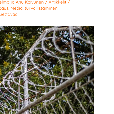
elma
ja
Anu Koivunen
/
Artikkelit
/
paus
,
Media
,
turvallistaminen
,
luettavaa