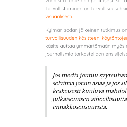
vaan sitä tuotetaan poliittisesti siirtä
Turvallistaminen on turvallisuusuhkie
visuaalisesti
.
Kylmän sodan jälkeinen tutkimus on 
turvallisuuden käsitteen
,
käytäntöje
käsite auttaa ymmärtämään myös me
journalismia tarkastellaan ensisijais
Jos media joutuu syyteuhan 
selvittää jotain asiaa ja jos
keskeisesti kuuluva mahdoll
julkaisemisen aiheellisuutta
ennakkosensuurista.