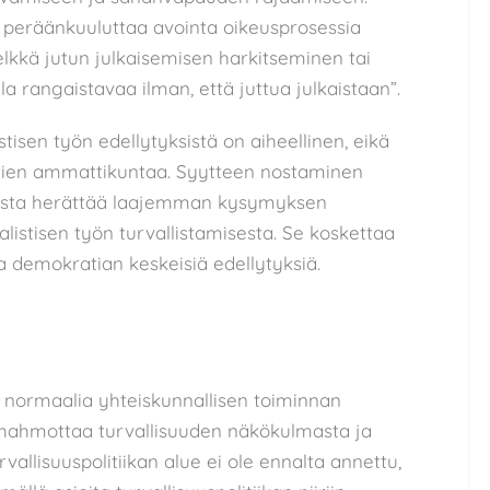
peräänkuuluttaa avointa oikeusprosessia
pelkkä jutun julkaisemisen harkitseminen tai
la rangaistavaa ilman, että juttua julkaistaan”.
tisen työn edellytyksistä on aiheellinen, eikä
ttajien ammattikuntaa. Syytteen nostaminen
istosta herättää laajemman kysymyksen
listisen työn turvallistamisesta. Se koskettaa
a demokratian keskeisiä edellytyksiä.
tä normaalia yhteiskunnallisen toiminnan
n hahmottaa turvallisuuden näkökulmasta ja
vallisuuspolitiikan alue ei ole ennalta annettu,