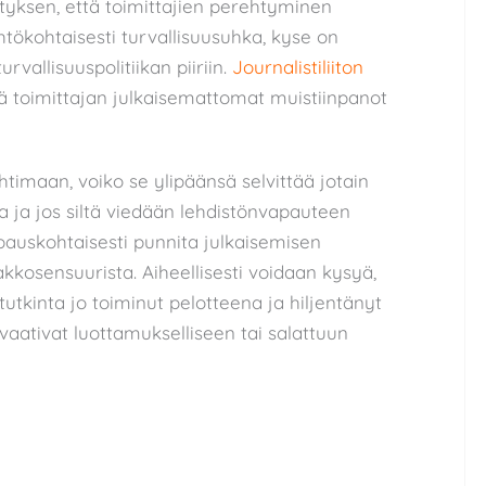
ityksen, että toimittajien perehtyminen
lähtökohtaisesti turvallisuusuhka, kyse on
vallisuuspolitiikan piiriin.
Journalistiliiton
 toimittajan julkaisemattomat muistiinpanot
timaan, voiko se ylipäänsä selvittää jotain
ja ja jos siltä viedään lehdistönvapauteen
pauskohtaisesti punnita julkaisemisen
akkosensuurista. Aiheellisesti voidaan kysyä,
tutkinta jo toiminut pelotteena ja hiljentänyt
 vaativat luottamukselliseen tai salattuun