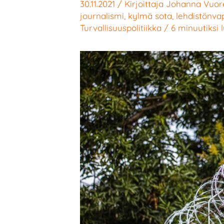
30.11.2021
/ Kirjoittaja
Johanna Vuor
journalismi
,
kylmä sota
,
lehdistönva
Turvallisuuspolitiikka
/
6 minuutiksi 