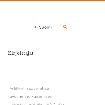
Suomi
s
Kirjoittajat
Artikkeliin sovelletaan
avoimen julkaisemisen
lisenssiä tiedelehdille (CC BY-