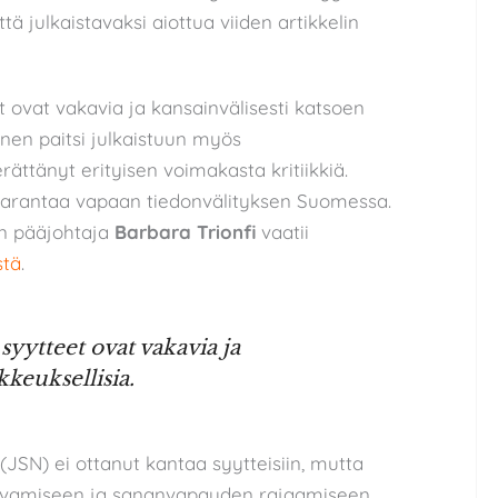
tä julkaistavaksi aiottua viiden artikkelin
t ovat vakavia ja kansainvälisesti katsoen
inen paitsi julkaistuun myös
ättänyt erityisen voimakasta kritiikkiä.
aarantaa vapaan tiedonvälityksen Suomessa.
I:n pääjohtaja
Barbara Trionfi
vaatii
stä
.
syytteet ovat vakavia ja
kkeuksellisia.
SN) ei ottanut kantaa syytteisiin, mutta
kasvamiseen ja sananvapauden rajaamiseen.