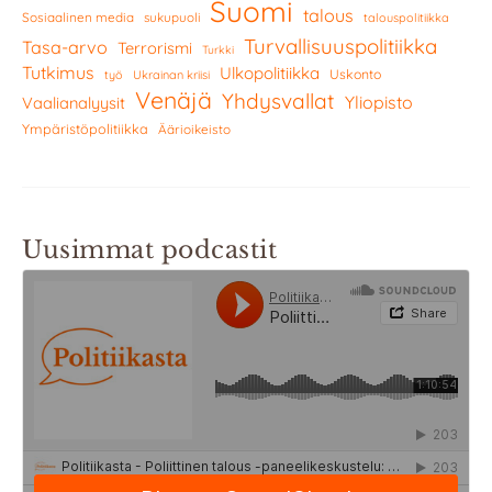
Suomi
talous
Sosiaalinen media
sukupuoli
talouspolitiikka
Turvallisuuspolitiikka
Tasa-arvo
Terrorismi
Turkki
Tutkimus
Ulkopolitiikka
Uskonto
työ
Ukrainan kriisi
Venäjä
Yhdysvallat
Yliopisto
Vaalianalyysit
Ympäristöpolitiikka
Äärioikeisto
Uusimmat podcastit