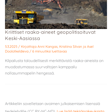
Kriittiset raaka-aineet geopolitisoituvat
Keski-Aasiassa
5.3.2025
/ Kirjoittaja
Anni Kangas
,
Kristiina Silvan
ja
Asel
Doolotkeldieva
/
6 minuutiksi luettavaa
Kilpailusta taloudellisesti merkittävistä raaka-aineista on
muodostumassa suurvaltojen kamppailu
nollasummapelin hengessä.
Artikkeliin sovelletaan avoimen julkaisemisen lisenssiä
tiedelehdille (CC BY-NC-ND).
Lue lisää tekijänoikeuksista
.