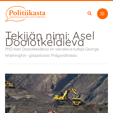
Siirry
sisältöön
Tekijän nimi: Asel
Doolotkeldieva
PhD Asel Doolotkeldieva on vieraileva tutkija George
Washington -yliopistossa Yhdysvalloissa.