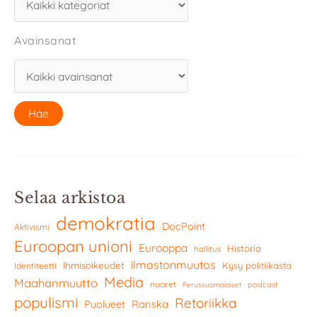
Avainsanat
Selaa arkistoa
demokratia
DocPoint
Aktivismi
Euroopan unioni
Eurooppa
Historia
hallitus
ilmastonmuutos
Ihmisoikeudet
Kysy politiikasta
Identiteetti
Media
Maahanmuutto
nuoret
podcast
Perussuomalaiset
populismi
Retoriikka
Ranska
Puolueet