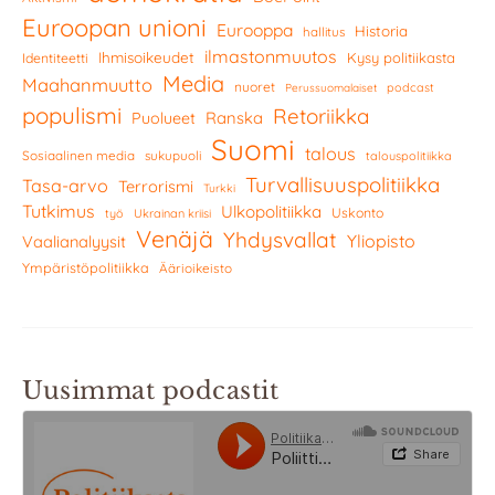
Euroopan unioni
Eurooppa
Historia
hallitus
ilmastonmuutos
Ihmisoikeudet
Kysy politiikasta
Identiteetti
Media
Maahanmuutto
nuoret
podcast
Perussuomalaiset
populismi
Retoriikka
Ranska
Puolueet
Suomi
talous
Sosiaalinen media
sukupuoli
talouspolitiikka
Turvallisuuspolitiikka
Tasa-arvo
Terrorismi
Turkki
Tutkimus
Ulkopolitiikka
Uskonto
työ
Ukrainan kriisi
Venäjä
Yhdysvallat
Yliopisto
Vaalianalyysit
Ympäristöpolitiikka
Äärioikeisto
Uusimmat podcastit