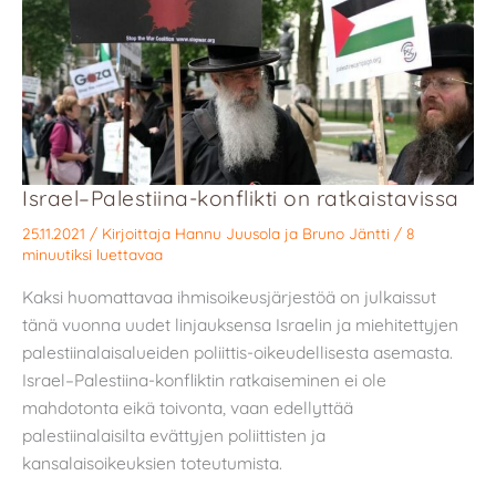
Israel–Palestiina-konflikti on ratkaistavissa
25.11.2021
/ Kirjoittaja
Hannu Juusola
ja
Bruno Jäntti
/
8
minuutiksi luettavaa
Kaksi huomattavaa ihmisoikeusjärjestöä on julkaissut
tänä vuonna uudet linjauksensa Israelin ja miehitettyjen
palestiinalaisalueiden poliittis-oikeudellisesta asemasta.
Israel–Palestiina-konfliktin ratkaiseminen ei ole
mahdotonta eikä toivonta, vaan edellyttää
palestiinalaisilta evättyjen poliittisten ja
kansalaisoikeuksien toteutumista.