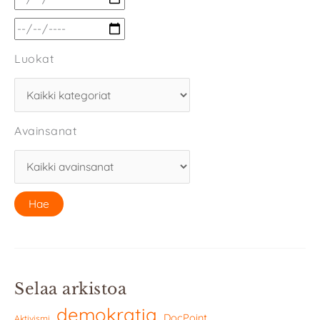
Luokat
Avainsanat
Selaa arkistoa
demokratia
DocPoint
Aktivismi