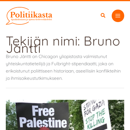
Siirry
sisältöön
Tekijän nimi: Bruno
Jäntti
Bruno Jäntti on Chicagon yliopistosta valmistunut
yhteiskuntatieteilijä ja Fulbright-stipendiaatti, joka on
erikoistunut poliittiseen historiaan, aseellisiin konflikteihin
ja ihmisoikeustutkimukseen.