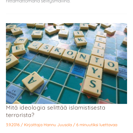
riittämättömänä selitysmallina.
Mitä ideologia selittää islamistisesta
terrorista?
3.9.2016
/ Kirjoittaja
Hannu Juusola
/
6 minuutiksi luettavaa