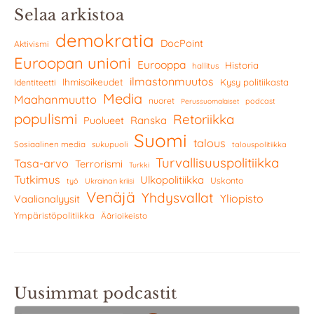
Selaa arkistoa
demokratia
DocPoint
Aktivismi
Euroopan unioni
Eurooppa
Historia
hallitus
ilmastonmuutos
Ihmisoikeudet
Kysy politiikasta
Identiteetti
Media
Maahanmuutto
nuoret
podcast
Perussuomalaiset
populismi
Retoriikka
Ranska
Puolueet
Suomi
talous
Sosiaalinen media
sukupuoli
talouspolitiikka
Turvallisuuspolitiikka
Tasa-arvo
Terrorismi
Turkki
Tutkimus
Ulkopolitiikka
Uskonto
työ
Ukrainan kriisi
Venäjä
Yhdysvallat
Yliopisto
Vaalianalyysit
Ympäristöpolitiikka
Äärioikeisto
Uusimmat podcastit