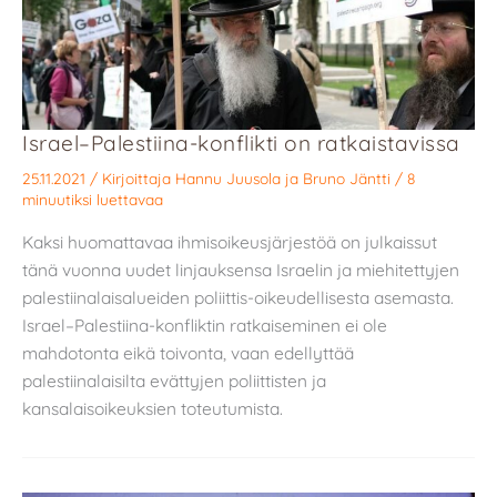
Israel–Palestiina-konflikti on ratkaistavissa
25.11.2021
/ Kirjoittaja
Hannu Juusola
ja
Bruno Jäntti
/
8
minuutiksi luettavaa
Kaksi huomattavaa ihmisoikeusjärjestöä on julkaissut
tänä vuonna uudet linjauksensa Israelin ja miehitettyjen
palestiinalaisalueiden poliittis-oikeudellisesta asemasta.
Israel–Palestiina-konfliktin ratkaiseminen ei ole
mahdotonta eikä toivonta, vaan edellyttää
palestiinalaisilta evättyjen poliittisten ja
kansalaisoikeuksien toteutumista.