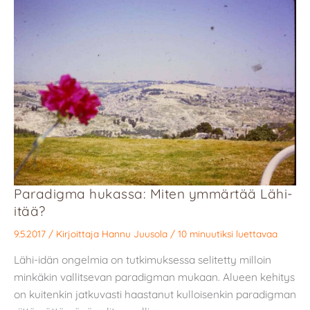
Paradigma hukassa: Miten ymmärtää Lähi-
itää?
9.5.2017
/ Kirjoittaja
Hannu Juusola
/
10 minuutiksi luettavaa
Lähi-idän ongelmia on tutkimuksessa selitetty milloin
minkäkin vallitsevan paradigman mukaan. Alueen kehitys
on kuitenkin jatkuvasti haastanut kulloisenkin paradigman