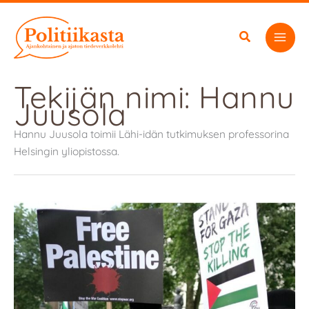
Siirry
sisältöön
Tekijän nimi: Hannu
Juusola
Hannu Juusola toimii Lähi-idän tutkimuksen professorina
Helsingin yliopistossa.