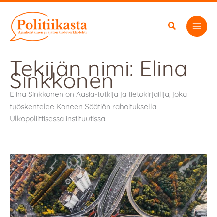
Siirry
sisältöön
Tekijän nimi: Elina
Sinkkonen
Elina Sinkkonen on Aasia-tutkija ja tietokirjailija, joka
työskentelee Koneen Säätiön rahoituksella
Ulkopoliittisessa instituutissa.