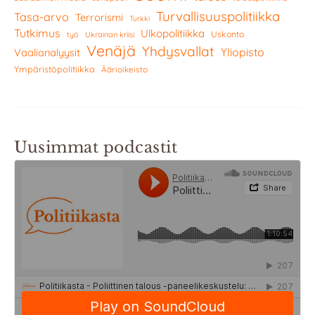
Turvallisuuspolitiikka
Tasa-arvo
Terrorismi
Turkki
Tutkimus
Ulkopolitiikka
Uskonto
työ
Ukrainan kriisi
Venäjä
Yhdysvallat
Yliopisto
Vaalianalyysit
Ympäristöpolitiikka
Äärioikeisto
Uusimmat podcastit