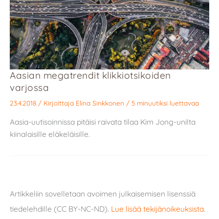
Aasian megatrendit klikkiotsikoiden
varjossa
23.4.2018
/ Kirjoittaja
Elina Sinkkonen
/
5 minuutiksi luettavaa
Aasia-uutisoinnissa pitäisi raivata tilaa Kim Jong-unilta
kiinalaisille eläkeläisille.
Artikkeliin sovelletaan avoimen julkaisemisen lisenssiä
tiedelehdille (CC BY-NC-ND).
Lue lisää tekijänoikeuksista
.