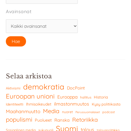
Avainsanat
Selaa arkistoa
demokratia
DocPoint
Aktivismi
Euroopan unioni
Eurooppa
Historia
hallitus
ilmastonmuutos
Ihmisoikeudet
Kysy politiikasta
Identiteetti
Media
Maahanmuutto
nuoret
podcast
Perussuomalaiset
populismi
Retoriikka
Ranska
Puolueet
Suomi
talous
Sosiaalinen media
sukupuoli
talouspolitiikka