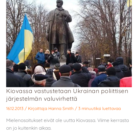
Kiovassa vastustetaan Ukrainan poliittisen
järjestelmän valuvirhettä
16.12.2013
/ Kirjoittaja
Hanna Smith
/
3 minuutiksi luettavaa
Mielenosoitukset eivät ole uutta Kiovassa. Viime kerrasta
on jo kuitenkin aikaa.