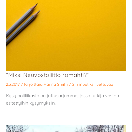
”Miksi Neuvostoliitto romahti?”
2.3.2017
/ Kirjoittaja
Hanna Smith
/
2 minuutiksi luettavaa
Kysy politiikasta on juttusarjamme, jossa tutkija vastaa
esitettyihin kysymyksiin.