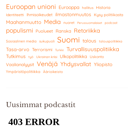
Euroopan unioni
Eurooppa
Historia
hallitus
ilmastonmuutos
Ihmisoikeudet
Kysy politiikasta
Identiteetti
Media
Maahanmuutto
nuoret
podcast
Perussuomalaiset
populismi
Retoriikka
Ranska
Puolueet
Suomi
talous
Sosiaalinen media
sukupuoli
talouspolitiikka
Turvallisuuspolitiikka
Tasa-arvo
Terrorismi
Turkki
Tutkimus
Ulkopolitiikka
Uskonto
työ
Ukrainan kriisi
Venäjä
Yhdysvallat
Yliopisto
Vaalianalyysit
Ympäristöpolitiikka
Äärioikeisto
Uusimmat podcastit