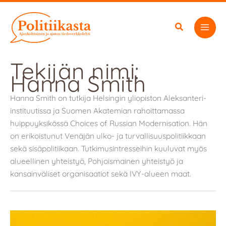
Siirry
sisältöön
Tekijän nimi:
Hanna Smith
Hanna Smith on tutkija Helsingin yliopiston Aleksanteri-
instituutissa ja Suomen Akatemian rahoittamassa
huippuyksikössä Choices of Russian Modernisation. Hän
on erikoistunut Venäjän ulko- ja turvallisuuspolitiikkaan
sekä sisäpolitiikaan. Tutkimusintresseihin kuuluvat myös
alueellinen yhteistyö, Pohjoismainen yhteistyö ja
kansainväliset organisaatiot sekä IVY-alueen maat.