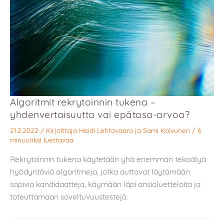
Algoritmit rekrytoinnin tukena –
yhdenvertaisuutta vai epätasa-arvoa?
21.2.2022
/ Kirjoittaja
Heidi Lehtovaara
ja
Sami Koivunen
/
6
minuutiksi luettavaa
Rekrytoinnin tukena käytetään yhä enemmän tekoälyä
hyödyntäviä algoritmeja, jotka auttavat löytämään
sopivia kandidaatteja, käymään läpi ansioluetteloita ja
toteuttamaan soveltuvuustestejä.