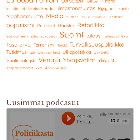
Euroopan unioni
Eurooppa
Historia
hallitus
ilmastonmuutos
Ihmisoikeudet
Kysy politiikasta
Identiteetti
Media
Maahanmuutto
nuoret
podcast
Perussuomalaiset
populismi
Retoriikka
Ranska
Puolueet
Suomi
talous
Sosiaalinen media
sukupuoli
talouspolitiikka
Turvallisuuspolitiikka
Tasa-arvo
Terrorismi
Turkki
Tutkimus
Ulkopolitiikka
Uskonto
työ
Ukrainan kriisi
Venäjä
Yhdysvallat
Yliopisto
Vaalianalyysit
Ympäristöpolitiikka
Äärioikeisto
Uusimmat podcastit