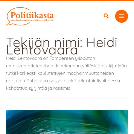
Siirry
sisältöön
Tekijän nimi: Heidi
Lehtovaara
Heidi Lehtovaara on Tampereen yliopiston
yhteiskuntatieteellisen tiedekunnan väitöskirjatutkija. Hän
tutkii korkeasti koulutettujen maahanmuuttaneiden
naisten työnhakuprosesseja sekä rekrytointivaiheessa
kohdattua syrjintää ja rasismia.