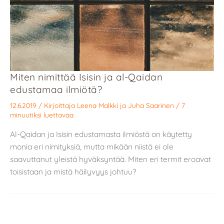
Miten nimittää Isisin ja al-Qaidan
edustamaa ilmiötä?
12.6.2019
/ Kirjoittaja
Leena Malkki
ja
Juha Saarinen
/
7
minuutiksi luettavaa
Al-Qaidan ja Isisin edustamasta ilmiöstä on käytetty
monia eri nimityksiä, mutta mikään niistä ei ole
saavuttanut yleistä hyväksyntää. Miten eri termit eroavat
toisistaan ja mistä häilyvyys johtuu?