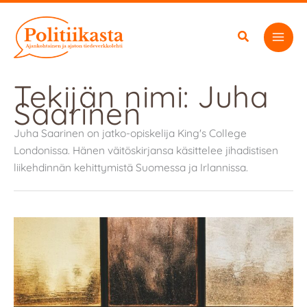
Siirry
sisältöön
Tekijän nimi: Juha
Saarinen
Juha Saarinen on jatko-opiskelija King's College
Londonissa. Hänen väitöskirjansa käsittelee jihadistisen
liikehdinnän kehittymistä Suomessa ja Irlannissa.