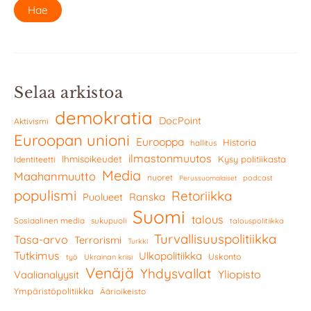
Selaa arkistoa
demokratia
DocPoint
Aktivismi
Euroopan unioni
Eurooppa
Historia
hallitus
ilmastonmuutos
Ihmisoikeudet
Kysy politiikasta
Identiteetti
Media
Maahanmuutto
nuoret
podcast
Perussuomalaiset
populismi
Retoriikka
Ranska
Puolueet
Suomi
talous
Sosiaalinen media
sukupuoli
talouspolitiikka
Turvallisuuspolitiikka
Tasa-arvo
Terrorismi
Turkki
Tutkimus
Ulkopolitiikka
Uskonto
työ
Ukrainan kriisi
Venäjä
Yhdysvallat
Yliopisto
Vaalianalyysit
Ympäristöpolitiikka
Äärioikeisto