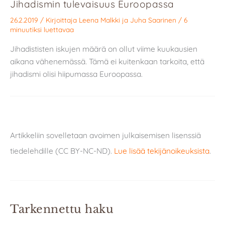
Jihadismin tulevaisuus Euroopassa
26.2.2019
/ Kirjoittaja
Leena Malkki
ja
Juha Saarinen
/
6
minuutiksi luettavaa
Jihadististen iskujen määrä on ollut viime kuukausien
aikana vähenemässä. Tämä ei kuitenkaan tarkoita, että
jihadismi olisi hiipumassa Euroopassa.
Artikkeliin sovelletaan avoimen julkaisemisen lisenssiä
tiedelehdille (CC BY-NC-ND).
Lue lisää tekijänoikeuksista
.
Tarkennettu haku