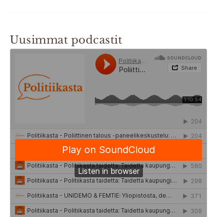
Uusimmat podcastit