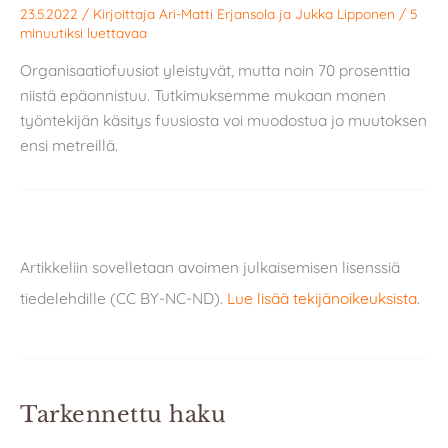
23.5.2022
/ Kirjoittaja
Ari-Matti Erjansola
ja
Jukka Lipponen
/
5
minuutiksi luettavaa
Organisaatiofuusiot yleistyvät, mutta noin 70 prosenttia
niistä epäonnistuu. Tutkimuksemme mukaan monen
työntekijän käsitys fuusiosta voi muodostua jo muutoksen
ensi metreillä.
Artikkeliin sovelletaan avoimen julkaisemisen lisenssiä
tiedelehdille (CC BY-NC-ND).
Lue lisää tekijänoikeuksista
.
Tarkennettu haku