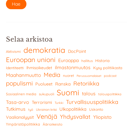
Selaa arkistoa
demokratia
DocPoint
Aktivismi
Euroopan unioni
Eurooppa
Historia
hallitus
ilmastonmuutos
Ihmisoikeudet
Kysy politiikasta
Identiteetti
Media
Maahanmuutto
nuoret
podcast
Perussuomalaiset
populismi
Retoriikka
Ranska
Puolueet
Suomi
talous
Sosiaalinen media
sukupuoli
talouspolitiikka
Turvallisuuspolitiikka
Tasa-arvo
Terrorismi
Turkki
Tutkimus
Ulkopolitiikka
Uskonto
työ
Ukrainan kriisi
Venäjä
Yhdysvallat
Yliopisto
Vaalianalyysit
Ympäristöpolitiikka
Äärioikeisto