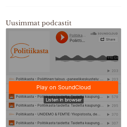
Uusimmat podcastit