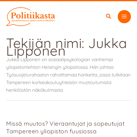
Siirry
sisältöön
Tekijän nimi: Jukka
Lipponen
Jukka Lipponen on sosiaalipsykologian vanhempi
yliopistonlehtori Helsingin yliopistossa. Hän johtaa
Työsuojelurahaston rahoittamaa hanketta, jossa tutkitaan
Tampereen korkeakouluyhteisön muotoutumista
henkilöstön näkökulmasta.
Missä muutos? Vieraantujat ja sopeutujat
Tampereen yliopiston fuusiossa