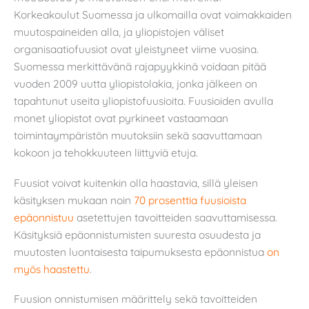
Korkeakoulut Suomessa ja ulkomailla ovat voimakkaiden
muutospaineiden alla, ja yliopistojen väliset
organisaatiofuusiot ovat yleistyneet viime vuosina.
Suomessa merkittävänä rajapyykkinä voidaan pitää
vuoden 2009 uutta yliopistolakia, jonka jälkeen on
tapahtunut useita yliopistofuusioita. Fuusioiden avulla
monet yliopistot ovat pyrkineet vastaamaan
toimintaympäristön muutoksiin sekä saavuttamaan
kokoon ja tehokkuuteen liittyviä etuja.
Fuusiot voivat kuitenkin olla haastavia, sillä yleisen
käsityksen mukaan noin
70 prosenttia fuusioista
epäonnistuu
asetettujen tavoitteiden saavuttamisessa.
Käsityksiä epäonnistumisten suuresta osuudesta ja
muutosten luontaisesta taipumuksesta epäonnistua
on
myös haastettu
.
Fuusion onnistumisen määrittely sekä tavoitteiden