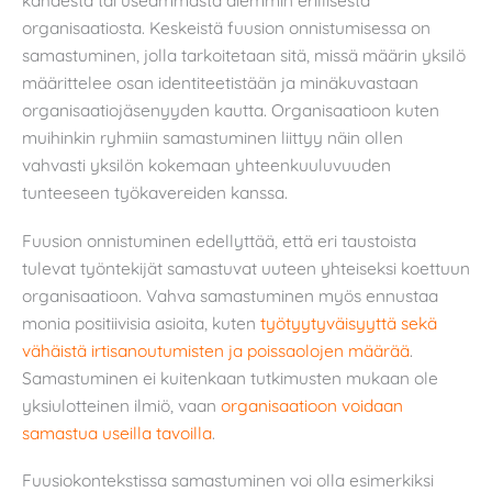
kahdesta tai useammasta aiemmin erillisestä
organisaatiosta. Keskeistä fuusion onnistumisessa on
samastuminen, jolla tarkoitetaan sitä, missä määrin yksilö
määrittelee osan identiteetistään ja minäkuvastaan
organisaatiojäsenyyden kautta. Organisaatioon kuten
muihinkin ryhmiin samastuminen liittyy näin ollen
vahvasti yksilön kokemaan yhteenkuuluvuuden
tunteeseen työkavereiden kanssa.
Fuusion onnistuminen edellyttää, että eri taustoista
tulevat työntekijät samastuvat uuteen yhteiseksi koettuun
organisaatioon. Vahva samastuminen myös ennustaa
monia positiivisia asioita, kuten
työtyytyväisyyttä sekä
vähäistä irtisanoutumisten ja poissaolojen määrää
.
Samastuminen ei kuitenkaan tutkimusten mukaan ole
yksiulotteinen ilmiö, vaan
organisaatioon voidaan
samastua useilla tavoilla
.
Fuusiokontekstissa samastuminen voi olla esimerkiksi