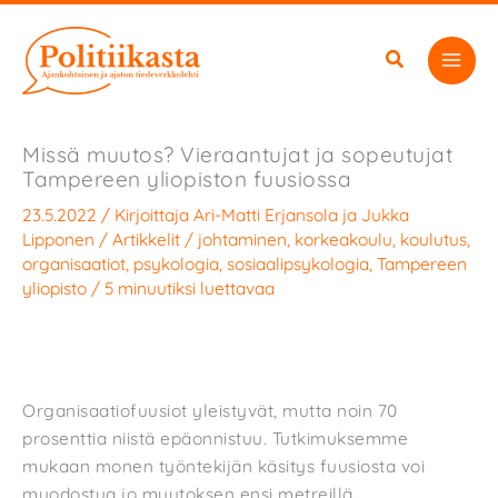
Siirry
sisältöön
Missä muutos? Vieraantujat ja sopeutujat
Tampereen yliopiston fuusiossa
23.5.2022
/ Kirjoittaja
Ari-Matti Erjansola
ja
Jukka
Lipponen
/
Artikkelit
/
johtaminen
,
korkeakoulu
,
koulutus
,
organisaatiot
,
psykologia
,
sosiaalipsykologia
,
Tampereen
yliopisto
/
5 minuutiksi luettavaa
Organisaatiofuusiot yleistyvät, mutta noin 70
prosenttia niistä epäonnistuu. Tutkimuksemme
mukaan monen työntekijän käsitys fuusiosta voi
muodostua jo muutoksen ensi metreillä.