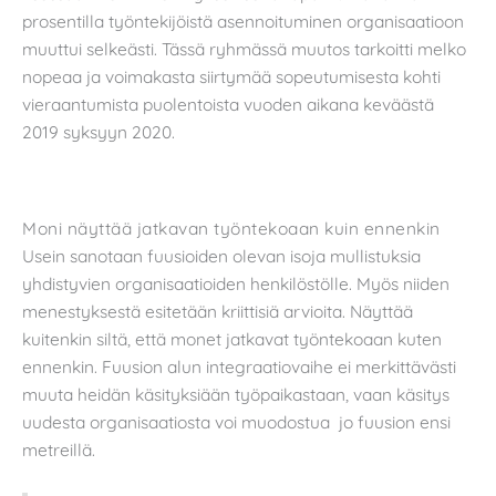
prosentilla työntekijöistä asennoituminen organisaatioon
muuttui selkeästi. Tässä ryhmässä muutos tarkoitti melko
nopeaa ja voimakasta siirtymää sopeutumisesta kohti
vieraantumista puolentoista vuoden aikana keväästä
2019 syksyyn 2020.
Moni näyttää jatkavan työntekoaan kuin ennenkin
Usein sanotaan fuusioiden olevan isoja mullistuksia
yhdistyvien organisaatioiden henkilöstölle. Myös niiden
menestyksestä esitetään kriittisiä arvioita. Näyttää
kuitenkin siltä, että monet jatkavat työntekoaan kuten
ennenkin. Fuusion alun integraatiovaihe ei merkittävästi
muuta heidän käsityksiään työpaikastaan, vaan käsitys
uudesta organisaatiosta voi muodostua jo fuusion ensi
metreillä.