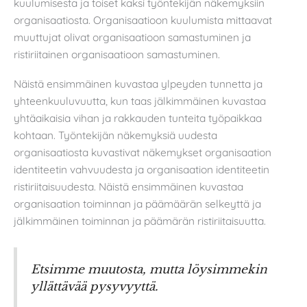
kuulumisesta ja toiset kaksi työntekijän näkemyksiin
organisaatiosta. Organisaatioon kuulumista mittaavat
muuttujat olivat organisaatioon samastuminen ja
ristiriitainen organisaatioon samastuminen.
Näistä ensimmäinen kuvastaa ylpeyden tunnetta ja
yhteenkuuluvuutta, kun taas jälkimmäinen kuvastaa
yhtäaikaisia vihan ja rakkauden tunteita työpaikkaa
kohtaan. Työntekijän näkemyksiä uudesta
organisaatiosta kuvastivat näkemykset organisaation
identiteetin vahvuudesta ja organisaation identiteetin
ristiriitaisuudesta. Näistä ensimmäinen kuvastaa
organisaation toiminnan ja päämäärän selkeyttä ja
jälkimmäinen toiminnan ja päämärän ristiriitaisuutta.
Etsimme muutosta, mutta löysimmekin
yllättävää pysyvyyttä.