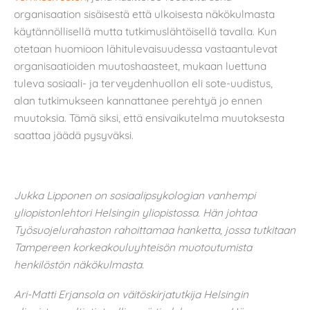
organisaation sisäisestä että ulkoisesta näkökulmasta
käytännöllisellä mutta tutkimuslähtöisellä tavalla. Kun
otetaan huomioon lähitulevaisuudessa vastaantulevat
organisaatioiden muutoshaasteet, mukaan luettuna
tuleva sosiaali- ja terveydenhuollon eli sote-uudistus,
alan tutkimukseen kannattanee perehtyä jo ennen
muutoksia. Tämä siksi, että ensivaikutelma muutoksesta
saattaa jäädä pysyväksi.
Jukka Lipponen on sosiaalipsykologian vanhempi
yliopistonlehtori Helsingin yliopistossa. Hän johtaa
Työsuojelurahaston rahoittamaa hanketta, jossa tutkitaan
Tampereen korkeakouluyhteisön muotoutumista
henkilöstön näkökulmasta.
Ari-Matti Erjansola on väitöskirjatutkija Helsingin