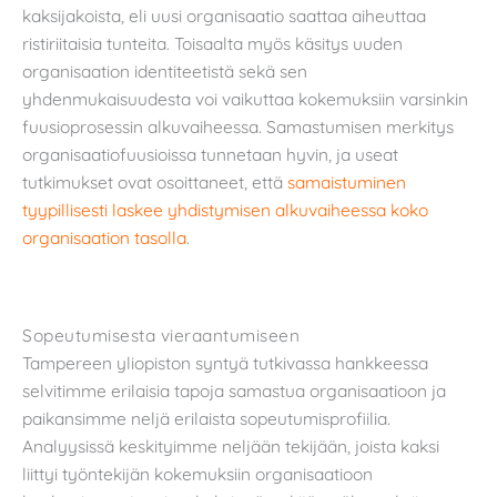
kaksijakoista, eli uusi organisaatio saattaa aiheuttaa
ristiriitaisia tunteita. Toisaalta myös käsitys uuden
organisaation identiteetistä sekä sen
yhdenmukaisuudesta voi vaikuttaa kokemuksiin varsinkin
fuusioprosessin alkuvaiheessa. Samastumisen merkitys
organisaatiofuusioissa tunnetaan hyvin, ja useat
tutkimukset ovat osoittaneet, että
samaistuminen
tyypillisesti laskee yhdistymisen alkuvaiheessa koko
organisaation tasolla
.
Sopeutumisesta vieraantumiseen
Tampereen yliopiston syntyä tutkivassa hankkeessa
selvitimme erilaisia tapoja samastua organisaatioon ja
paikansimme neljä erilaista sopeutumisprofiilia.
Analyysissä keskityimme neljään tekijään, joista kaksi
liittyi työntekijän kokemuksiin organisaatioon