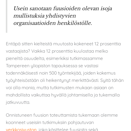
Usein sanotaan fuusioiden olevan isoja
mullistuksia yhdistyvien
organisaatioiden henkilöstölle.
Entäpä sitten kielteistä muutosta kokeneet 12 prosenttia
vastaajista? Vaikka 12 prosenttia kuulostaa melko
pieneltä osuudelta, esimerkiksi tutkimassamme
Tampereen yliopiston tapauksessa se vastasi
todennäköisesti noin 500 työntekijää, joiden kokemus
työyhteisöstään oli heikentynyt merkittävästi. Syitä tähän
voi olla monia, mutta tutkimusten mukaan asiaan on
mahdollista vaikuttaa hyvällä johtamisella ja tukemalla
jatkuvuutta.
Onnistuneen fuusion toteuttamista tukemaan olemme
koonneet useisiin tutkimuksiin pohjautuvan
verkkosivuston
, joka käsittelee fuusioita sekä