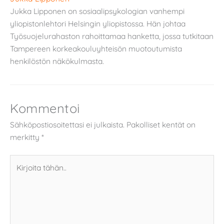
Jukka Lipponen on sosiaalipsykologian vanhempi
yliopistonlehtori Helsingin yliopistossa. Hän johtaa
Työsuojelurahaston rahoittamaa hanketta, jossa tutkitaan
Tampereen korkeakouluyhteisön muotoutumista
henkilöstön näkökulmasta.
Kommentoi
Sähköpostiosoitettasi ei julkaista.
Pakolliset kentät on
merkitty
*
Kirjoita
tähän..