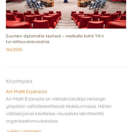
Suomen diplomatia testissä – matkalla kohti YK:n
turvallisuusneuvostoa
16.6.2026
Kirjoittajista
Ari-Matti Erjansola
Ari-Matti Erjansola on väitöskirjatutkija Helsingin
yliopiston valtiotieteellisessä tiedekunnassa. Hänen
väitöskirjansa käsittelee visuaalista identiteettiä
organisaatiomuutoksissa.
Jukka Lipponen