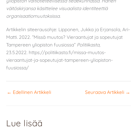
yliopiston valtiotieteellisessä tiedekunnassa. Hänen
väitöskirjansa käsittelee visuaalista identiteettiä
organisaatiomuutoksissa.
Artikkelin siteerausohje: Lipponen, Jukka ja Erjansola, Ari-
Matti. 2022. ”Missä muutos? Vieraantujat ja sopeutujat
Tampereen yliopiston fuusiossa”
Politiikasta
,
23.5.2022. https://politiikasta.fi/missa-muutos-
vieraantujat-ja-sopeutujat-tampereen-yliopiston-
fuusiossa/
←
Edellinen Artikkeli
Seuraava Artikkeli
→
Lue lisää