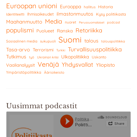
Euroopan unioni
Eurooppa
Historia
hallitus
ilmastonmuutos
Ihmisoikeudet
Kysy politiikasta
Identiteetti
Media
Maahanmuutto
nuoret
podcast
Perussuomalaiset
populismi
Retoriikka
Ranska
Puolueet
Suomi
talous
Sosiaalinen media
sukupuoli
talouspolitiikka
Turvallisuuspolitiikka
Tasa-arvo
Terrorismi
Turkki
Tutkimus
Ulkopolitiikka
Uskonto
työ
Ukrainan kriisi
Venäjä
Yhdysvallat
Yliopisto
Vaalianalyysit
Ympäristöpolitiikka
Äärioikeisto
Uusimmat podcastit