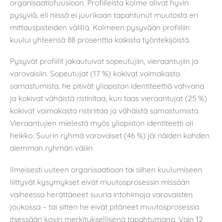
organisaatiofuusioon. Profiileista kolme olivat hyvin
pysyviä, eli niissä ei juurikaan tapahtunut muutosta eri
mittauspisteiden välillä. Kolmeen pysyvään profiiliin
kuului yhteensä 88 prosenttia kaikista työntekijöistä.
Pysyvät profiilit jakautuivat sopeutujiin, vieraantujiin ja
varovaisiin. Sopeutujat (17 %) kokivat voimakasta
samastumista, he pitivät yliopiston identiteettiä vahvana
ja kokivat vähäistä ristiriitaa, kun taas vieraantujat (25 %)
kokivat voimakasta ristiriitaa ja vähäistä samastumista.
Vieraantujien mielestä myös yliopiston identiteetti oli
heikko. Suurin ryhmä varovaiset (46 %) jäi näiden kahden
aiemman ryhmän väliin.
Ilmeisesti uuteen organisaatioon tai siihen kuulumiseen
liittyvät kysymykset eivät muutosprosessin missään
vaiheessa herättäneet suuria intohimoja varovaisten
joukossa – tai sitten he eivät pitäneet muutosprosessia
itsessään kovin merkityksellisenä tapahtumana. Vain 12