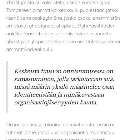
Yhdistymistä oli valmisteltu usean vuoden ajan.
Tampereen ammattikorkeakoulu puolestaan jatkoi
itsenäisenä osakeyhtiönä, jonka osake-enemmistön
omistavat yhdistyneet yliopistot. Ryhmäsuhteiden
näkökulmasta fuusiossa oli siis kolme osapuolta:
yhdistyvät yliopistot sekä niiden omistuksessa oleva
ammattikorkeakoulu.
Keskeistä fuusion onnistumisessa on
samastuminen, jolla tarkoitetaan sitä,
missä määrin yksilö määrittelee osan
identiteetistään ja minäkuvastaan
organisaatiojäsenyyden kautta.
Organisaatiopsykologian näkökulmasta fuusio on
ryhmätilanne, jossa uusi organisaatio muodostuu