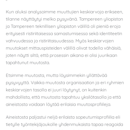
Kun aluksi analysoimme muuttujien keskiarvoja erikseen,
tilanne näyttäytyi melko pysyvänä. Tampereen yliopiston
ja Tampereen teknillisen yliopiston välillä oli pieniä eroja
erityisesti ristiriitaisessa samastumisessa sekä identiteetin
vahvuudessa ja ristiriitaisuudessa. Myös keskiarvojen
muutokset mittauspisteiden välillä olivat todella vähäisiä,
joten näytti siltä, että prosessin aikana ei olisi juurikaan
tapahtunut muutosta.
Etsimme muutosta, mutta löysimmekin yllättävää
pysyvyyttä. Vaikka muutosta organisaation ja eri ryhmien
keskiarvojen tasolla ei juuri löytynyt, on kuitenkin
mahdollista, että muutosta tapahtuu yksilötasolla ja että
aineistosta voidaan löytää erilaisia muutosprofiileja.
Aineistosta paljastui neljä erilaista sopeutumisprofiilia eli
tietylle työntekijäjoukolle yhdenmukaista tapaa reagoida