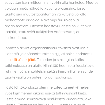
saavuttamisen mittaaminen voikin olla hankalaa. Muutos
voidaan myös nähdä jatkuvana prosessina, jossa
yksittäisen muutostapahtuman vaikutusta voi olla
mahdotonta arvioida. Näkemys fuusioiden ja
organisaatiomuutosten haastavuudesta on kuitenkin
laajalti jaettu sekä tutkijoiden että toteuttajien
keskuudessa.
Ihmisten arviot organisaatiomuutoksista ovat usein
kielteisiä, ja epäonnistumisten syyksi onkin ehdotettu
inhimillisiä tekijöitä
. Talouden ja strategian lisäksi
tutkimuksissa on alettu kiinnittää huomiota fuusioituvien
ryhmien välisiin suhteisiin sekä siihen, millainen suhde
työntekijöillä on uuteen organisaationsa.
Tästä lähtökohdasta olemme toteuttaneet viimeisen
vuosikymmenen aikana useita tutkimushankkeita.
Esittelemme seuraavaksi hankkeista viimeisintä, joka
käsitteli Tampereen korkeakouluyhteisön syntyä.