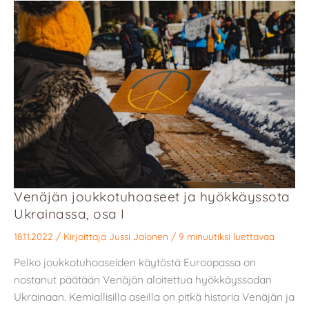
Venäjän joukkotuhoaseet ja hyökkäyssota
Ukrainassa, osa I
18.11.2022
/ Kirjoittaja
Jussi Jalonen
/
9 minuutiksi luettavaa
Pelko joukkotuhoaseiden käytöstä Euroopassa on
nostanut päätään Venäjän aloitettua hyökkäyssodan
Ukrainaan. Kemiallisilla aseilla on pitkä historia Venäjän ja