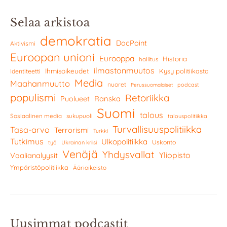
Selaa arkistoa
demokratia
DocPoint
Aktivismi
Euroopan unioni
Eurooppa
Historia
hallitus
ilmastonmuutos
Ihmisoikeudet
Kysy politiikasta
Identiteetti
Media
Maahanmuutto
nuoret
podcast
Perussuomalaiset
populismi
Retoriikka
Ranska
Puolueet
Suomi
talous
Sosiaalinen media
sukupuoli
talouspolitiikka
Turvallisuuspolitiikka
Tasa-arvo
Terrorismi
Turkki
Tutkimus
Ulkopolitiikka
Uskonto
työ
Ukrainan kriisi
Venäjä
Yhdysvallat
Yliopisto
Vaalianalyysit
Ympäristöpolitiikka
Äärioikeisto
Uusimmat podcastit