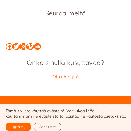
Seuraa meitä
Facebook
Twitter
Instagram
Vimeo
SoundCloud
Onko sinulla kysyttävää?
Ota yhteyttä
Copyright © 2026 Politiikasta
ISSN 2323-7090
:
Terms &
Tämä sivusto käyttää evästeitä. Voit lukea lisää
Privacy Policy
käyttämistämme evästeistä tai poistaa ne käytöstä
asetuksista
.
Website by Cobalt Studio
Hyväksy
Asetukset