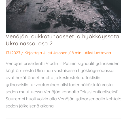
Venäjän joukkotuhoaseet ja hyökkäyssota
Ukrainassa, osa 2
13.1.2023
/ Kirjoittaja
Jussi Jalonen
/
8 minuutiksi luettavaa
Venäjän presidentti Vladimir Putinin signaalit ydinaseiden
käyttämisestä Ukrainan vastaisessa hyökkäyssodassa
ovat herättäneet huolta ja keskustelua. Taktisiin
ydinaseisiin turvautuminen olisi todennäköisintä vasta
sodan muuttuessa Venäjän kannalta ”eksistentiaaliseksi”.
Suurempi huoli voikin olla Venäjän ydinarsenaalin kohtalo
sodan jälkeisenä aikana.