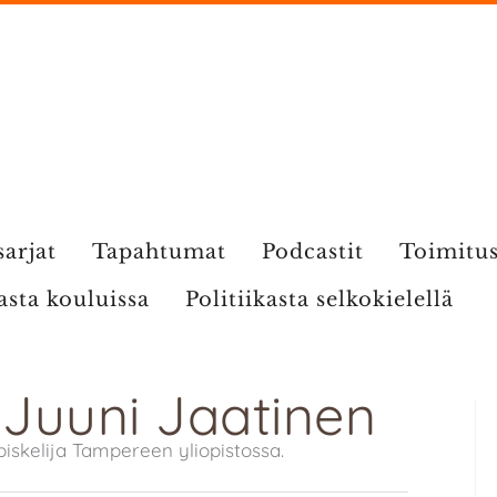
sarjat
Tapahtumat
Podcastit
Toimitu
kasta kouluissa
Politiikasta selkokielellä
: Juuni Jaatinen
iskelija Tampereen yliopistossa.