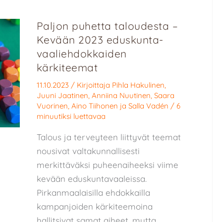
Paljon puhetta taloudesta –
Kevään 2023 eduskunta­­­
vaali­ehdokkaiden
kärkiteemat
11.10.2023
/ Kirjoittaja
Pihla Hakulinen
,
Juuni Jaatinen
,
Anniina Nuutinen
,
Saara
Vuorinen
,
Aino Tiihonen
ja
Salla Vadén
/
6
minuutiksi luettavaa
Talous ja terveyteen liittyvät teemat
nousivat valtakunnallisesti
merkittäväksi puheenaiheeksi viime
kevään eduskuntavaaleissa.
Pirkanmaalaisilla ehdokkailla
kampanjoiden kärkiteemoina
hallitsivat samat aiheet, mutta