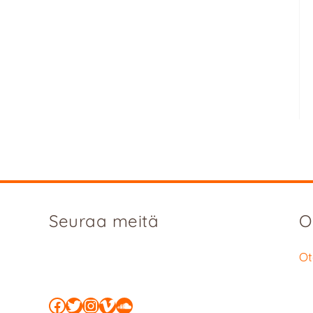
Seuraa meitä
O
Ot
Facebook
Twitter
Instagram
Vimeo
SoundCloud