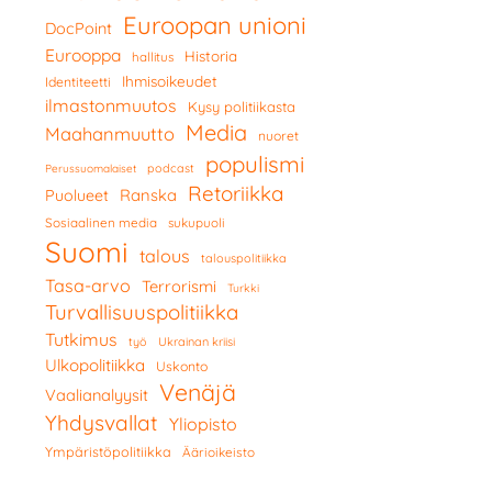
Euroopan unioni
DocPoint
Eurooppa
Historia
hallitus
Ihmisoikeudet
Identiteetti
ilmastonmuutos
Kysy politiikasta
Media
Maahanmuutto
nuoret
populismi
podcast
Perussuomalaiset
Retoriikka
Ranska
Puolueet
Sosiaalinen media
sukupuoli
Suomi
talous
talouspolitiikka
Tasa-arvo
Terrorismi
Turkki
Turvallisuuspolitiikka
Tutkimus
työ
Ukrainan kriisi
Ulkopolitiikka
Uskonto
Venäjä
Vaalianalyysit
Yhdysvallat
Yliopisto
Ympäristöpolitiikka
Äärioikeisto