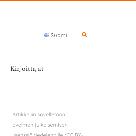
Suomi
s
Kirjoittajat
Artikkeliin sovelletaan
avoimen julkaisemisen
lisenssiä tiedelehdille (CC BY-