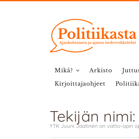
Siirry
sisältöön
Mikä?
Arkisto
Juttu
Kirjoittajaohjeet
Politii
Tekijän nimi
YTK Juuni Jaatinen on valtio-opin op