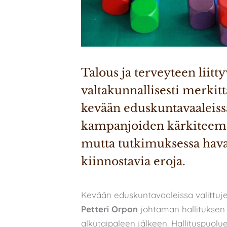
Talous ja terveyteen liitt
valtakunnallisesti merkit
kevään eduskuntavaaleissa
kampanjoiden kärkiteemoin
mutta tutkimuksessa havai
kiinnostavia eroja.
Kevään eduskuntavaaleissa valittuj
Petteri Orpon
johtaman hallituksen 
alkutaipaleen jälkeen. Hallituspuolu