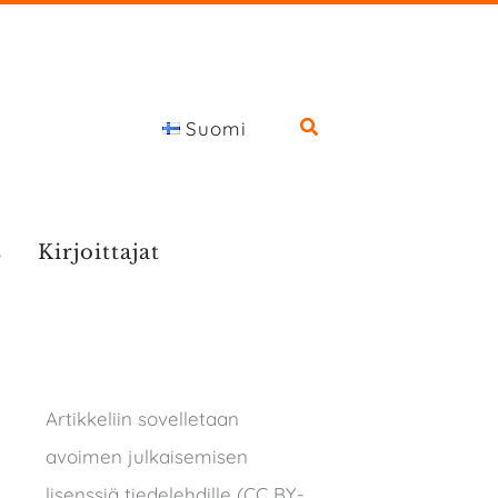
Suomi
s
Kirjoittajat
Artikkeliin sovelletaan
avoimen julkaisemisen
lisenssiä tiedelehdille (CC BY-