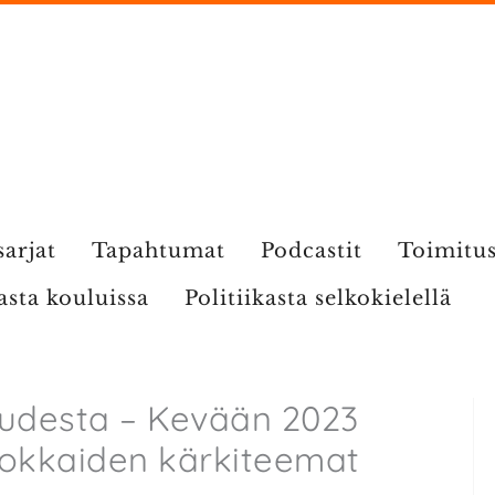
sarjat
Tapahtumat
Podcastit
Toimitu
kasta kouluissa
Politiikasta selkokielellä
oudesta – Kevään 2023
hdokkaiden kärkiteemat