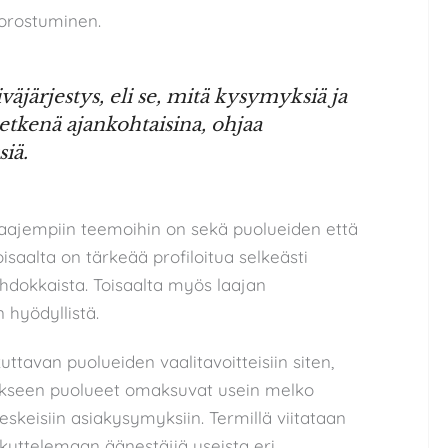
orostuminen.
väjärjestys, eli se, mitä kysymyksiä ja
etkenä ajankohtaisina, ohjaa
iä.
laajempiin teemoihin on sekä puolueiden että
isaalta on tärkeää profiloitua selkeästi
hdokkaista. Toisaalta myös laajan
 hyödyllistä.
ttavan puolueiden vaalitavoitteisiin siten,
akseen puolueet omaksuvat usein melko
keskeisiin asiakysymyksiin. Termillä viitataan
ukuttelemaan äänestäjiä useista eri