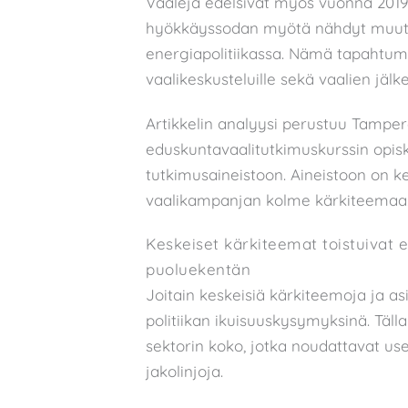
Vaaleja edelsivät myös vuonna 201
hyökkäyssodan myötä nähdyt muutoks
energiapolitiikassa. Nämä tapahtum
vaalikeskusteluille sekä vaalien jälke
Artikkelin analyysi perustuu Tampere
eduskuntavaalitutkimuskurssin opis
tutkimusaineistoon. Aineistoon on 
vaalikampanjan kolme kärkiteemaa
Keskeiset kärkiteemat toistuivat
puoluekentän
Joitain keskeisiä kärkiteemoja ja a
politiikan ikuisuuskysymyksinä. Tälla
sektorin koko, jotka noudattavat usein
jakolinjoja.