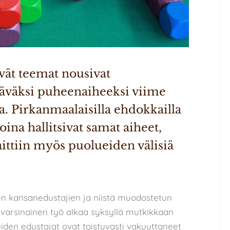
yvät teemat nousivat 
täväksi puheenaiheeksi viime 
. Pirkanmaalaisilla ehdokkailla 
a hallitsivat samat aiheet, 
ttiin myös puolueiden välisiä 
en kansanedustajien ja niistä muodostetun
varsinainen työ alkaa syksyllä mutkikkaan
eiden edustajat ovat toistuvasti vakuuttaneet