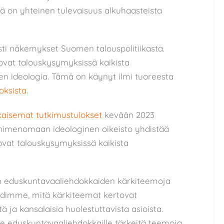
llä on yhteinen tulevaisuus alkuhaasteista
esti näkemykset Suomen talouspolitiikasta.
 ovat talouskysymyksissä kaikista
en ideologia. Tämä on käynyt ilmi tuoreesta
oksista
.
kaisemat tutkimustulokset
kevään 2023
ä nimenomaan ideologinen oikeisto yhdistää
 ovat talouskysymyksissä kaikista
ään eduskuntavaaliehdokkaiden kärkiteemoja
ohdimme, mitä kärkiteemat kertovat
ä ja kansalaisia huolestuttavista asioista.
e eduskuntavaaliehdokkaille tärkeitä teemoja,