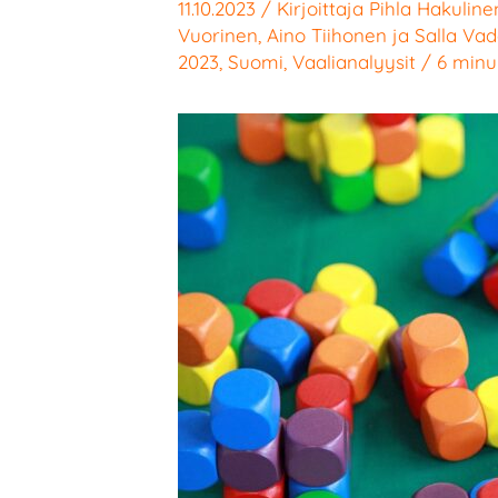
11.10.2023
/ Kirjoittaja
Pihla Hakuline
Vuorinen
,
Aino Tiihonen
ja
Salla Va
2023
,
Suomi
,
Vaalianalyysit
/
6 minu