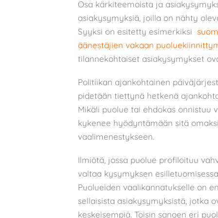
Osa kärkiteemoista ja asiakysymyksi
asiakysymyksiä, joilla on nähty ole
Syyksi on esitetty esimerkiksi
suoma
äänestäjien vakaan puoluekiinnitty
tilannekohtaiset asiakysymykset ovat
Politiikan ajankohtainen päiväjärjes
pidetään tiettynä hetkenä ajankohta
Mikäli puolue tai ehdokas onnistuu v
kykenee hyödyntämään sitä omaksi 
vaalimenestykseen.
Ilmiötä, jossa puolue profiloituu va
valtaa kysymyksen esilletuomisessa
Puolueiden vaalikannatukselle on eni
sellaisista asiakysymyksistä, jotka o
keskeisempiä. Toisin sanoen eri puolu