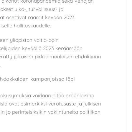
9 alkanut koronapandemia sekä Venäjän
et ulko-, turvallisuus- ja
at asettivat raamit kevään 2023
iselle hallituskaudelle.
en yliopiston valtio-opin
kelijoiden keväällä 2023 keräämään
kerätty jokaisen pirkanmaalaisen ehdokkaan
.
 ehdokkaiden kampanjoissa läpi
siakysymyksiä voidaan pitää eräänlaisina
isia ovat esimerkiksi verotusaste ja julkisen
 jo perinteisiksikin vakiintuneita politiikan