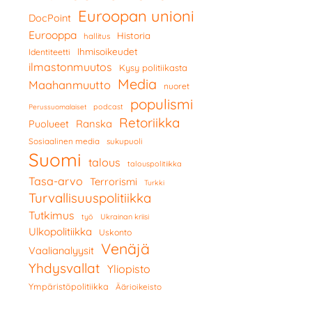
Euroopan unioni
DocPoint
Eurooppa
Historia
hallitus
Ihmisoikeudet
Identiteetti
ilmastonmuutos
Kysy politiikasta
Media
Maahanmuutto
nuoret
populismi
podcast
Perussuomalaiset
Retoriikka
Ranska
Puolueet
Sosiaalinen media
sukupuoli
Suomi
talous
talouspolitiikka
Tasa-arvo
Terrorismi
Turkki
Turvallisuuspolitiikka
Tutkimus
työ
Ukrainan kriisi
Ulkopolitiikka
Uskonto
Venäjä
Vaalianalyysit
Yhdysvallat
Yliopisto
Ympäristöpolitiikka
Äärioikeisto