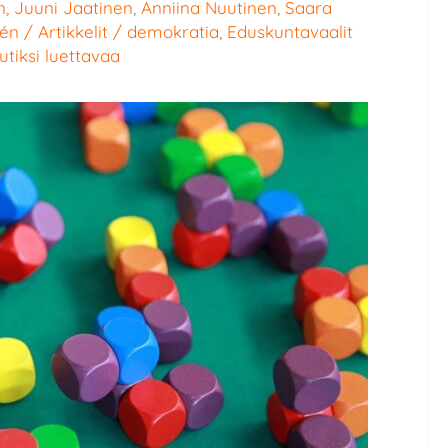
n
,
Juuni Jaatinen
,
Anniina Nuutinen
,
Saara
dén
/
Artikkelit
/
demokratia
,
Eduskuntavaalit
utiksi luettavaa