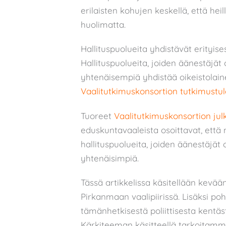
erilaisten kohujen keskellä, että hei
huolimatta.
Hallituspuolueita yhdistävät erityis
Hallituspuolueita, joiden äänestäjät
yhtenäisempiä yhdistää oikeistolain
Vaalitutkimuskonsortion tutkimustul
Tuoreet
Vaalitutkimuskonsortion jul
eduskuntavaaleista osoittavat, ett
hallituspuolueita, joiden äänestäjät
yhtenäisimpiä.
Tässä artikkelissa käsitellään kev
Pirkanmaan vaalipiirissä. Lisäksi p
tämänhetkisestä poliittisesta kentäst
Kärkiteeman käsitteellä tarkoitamm