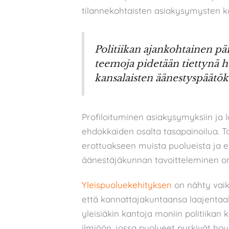
tilannekohtaisten asiakysymysten k
Politiikan ajankohtainen päi
teemoja pidetään tiettynä h
kansalaisten äänestyspäätöks
Profiloituminen asiakysymyksiin ja 
ehdokkaiden osalta tasapainoilua. To
erottuakseen muista puolueista ja e
äänestäjäkunnan tavoitteleminen on
Yleispuoluekehityksen
on nähty vaiku
että kannattajakuntaansa laajenta
yleisiäkin kantoja moniin politiikan 
ilmiöön, jossa puolueet pyrkivät ho