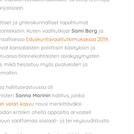
njoissaan.
ttiset ja yhteiskunnalliset tapahtumat
ontekstiin. Kuten vaalitutkijat
Sami Borg
ja
nsallisessa
Eduskuntavaalitutkimuksessa 2019
,
t kansalaisten poliittisiin käsityksiin ja
 muassa tilannekohtaisten asiakysymysten
, mikä heijastuu myös puolueiden ja
moihin.
 hallitusvastuussa oli
nisteri
Sanna Marinin
hallitus, jonka
on velan kasvu
nousi merkittäväksi
don kritiikin ohella oppositio arvosteli
puun saattamaa sosiaali- ja terveysuudistusta.