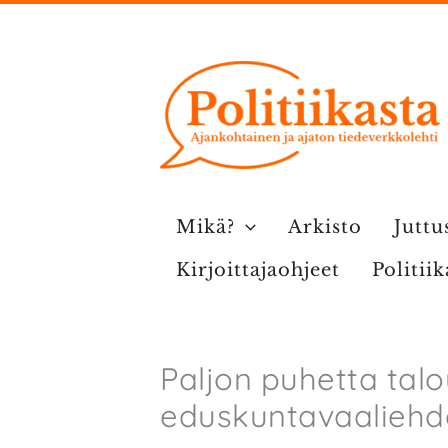
Siirry
sisältöön
Mikä?
Arkisto
Juttu
Kirjoittajaohjeet
Politii
Paljon puhetta tal
eduskunta­­­vaali­e