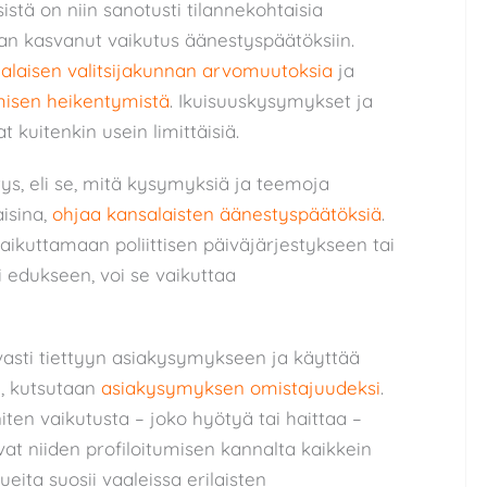
stä on niin sanotusti tilannekohtaisia
van kasvanut vaikutus äänestyspäätöksiin.
laisen valitsijakunnan arvomuutoksia
ja
misen heikentymistä
. Ikuisuuskysymykset ja
 kuitenkin usein limittäisiä.
tys, eli se, mitä kysymyksiä ja teemoja
isina,
ohjaa kansalaisten äänestyspäätöksiä
.
aikuttamaan poliittisen päiväjärjestykseen tai
edukseen, voi se vaikuttaa
hvasti tiettyyn asiakysymykseen ja käyttää
, kutsutaan
asiakysymyksen omistajuudeksi
.
ten vaikutusta – joko hyötyä tai haittaa –
vat niiden profiloitumisen kannalta kaikkein
eita suosii vaaleissa erilaisten