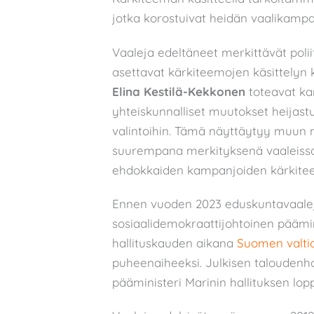
jotka korostuivat heidän vaalikampa
Vaaleja edeltäneet merkittävät polii
asettavat kärkiteemojen käsittelyn k
Elina Kestilä-Kekkonen
toteavat ka
yhteiskunnalliset muutokset heijastuva
valintoihin. Tämä näyttäytyy muun
suurempana merkityksenä vaaleissa
ehdokkaiden kampanjoiden kärkitee
Ennen vuoden 2023 eduskuntavaaleja
sosiaalidemokraattijohtoinen päämi
hallituskauden aikana
Suomen valti
puheenaiheeksi. Julkisen taloudenhoi
pääministeri Marinin hallituksen lop