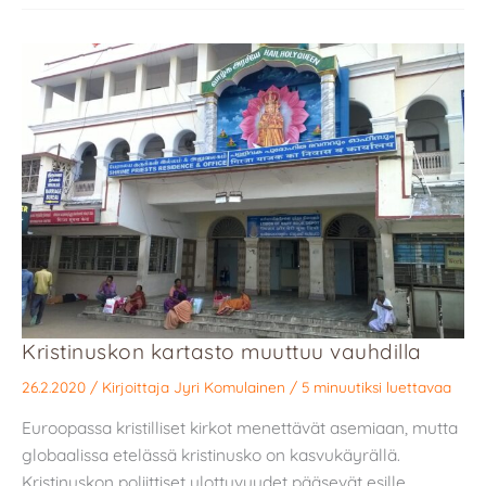
Kristinuskon kartasto muuttuu vauhdilla
26.2.2020
/ Kirjoittaja
Jyri Komulainen
/
5 minuutiksi luettavaa
Euroopassa kristilliset kirkot menettävät asemiaan, mutta
globaalissa etelässä kristinusko on kasvukäyrällä.
Kristinuskon poliittiset ulottuvuudet pääsevät esille