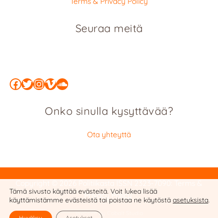
Terms & Privacy Policy
Seuraa meitä
Facebook
Twitter
Instagram
Vimeo
SoundCloud
Onko sinulla kysyttävää?
Ota yhteyttä
Copyright © 2026 Politiikasta
ISSN 2323-7090
:
Terms &
Tämä sivusto käyttää evästeitä. Voit lukea lisää
Privacy Policy
käyttämistämme evästeistä tai poistaa ne käytöstä
asetuksista
.
Website by Cobalt Studio
Hyväksy
Asetukset