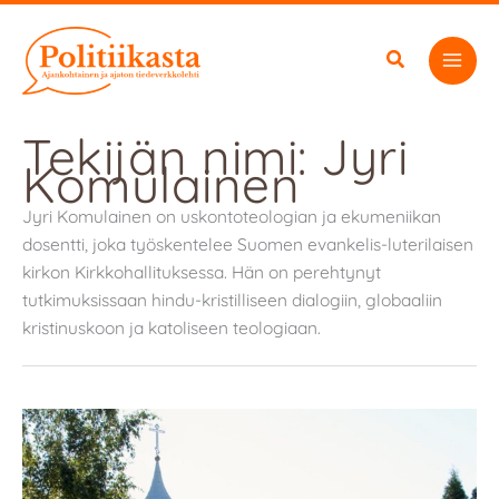
Siirry
sisältöön
Tekijän nimi: Jyri
Komulainen
Jyri Komulainen on uskontoteologian ja ekumeniikan
dosentti, joka työskentelee Suomen evankelis-luterilaisen
kirkon Kirkkohallituksessa. Hän on perehtynyt
tutkimuksissaan hindu-kristilliseen dialogiin, globaaliin
kristinuskoon ja katoliseen teologiaan.