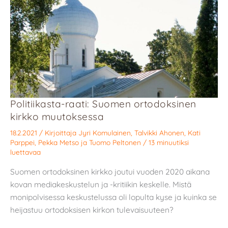
Politiikasta-raati: Suomen ortodoksinen
kirkko muutoksessa
18.2.2021
/ Kirjoittaja
Jyri Komulainen
,
Talvikki Ahonen
,
Kati
Parppei
,
Pekka Metso
ja
Tuomo Peltonen
/
13 minuutiksi
luettavaa
Suomen ortodoksinen kirkko joutui vuoden 2020 aikana
kovan mediakeskustelun ja -kritiikin keskelle. Mistä
monipolvisessa keskustelussa oli lopulta kyse ja kuinka se
heijastuu ortodoksisen kirkon tulevaisuuteen?