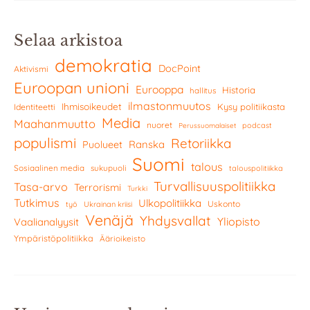
Selaa arkistoa
demokratia
DocPoint
Aktivismi
Euroopan unioni
Eurooppa
Historia
hallitus
ilmastonmuutos
Ihmisoikeudet
Kysy politiikasta
Identiteetti
Media
Maahanmuutto
nuoret
podcast
Perussuomalaiset
populismi
Retoriikka
Ranska
Puolueet
Suomi
talous
Sosiaalinen media
sukupuoli
talouspolitiikka
Turvallisuuspolitiikka
Tasa-arvo
Terrorismi
Turkki
Tutkimus
Ulkopolitiikka
Uskonto
työ
Ukrainan kriisi
Venäjä
Yhdysvallat
Yliopisto
Vaalianalyysit
Ympäristöpolitiikka
Äärioikeisto