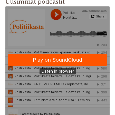
Uusimmat podcastit