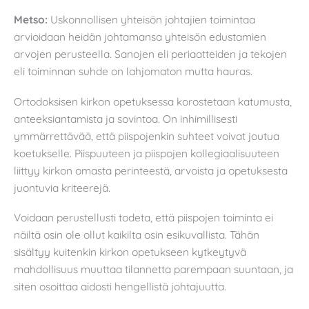
Metso:
Uskonnollisen yhteisön johtajien toimintaa
arvioidaan heidän johtamansa yhteisön edustamien
arvojen perusteella. Sanojen eli periaatteiden ja tekojen
eli toiminnan suhde on lahjomaton mutta hauras.
Ortodoksisen kirkon opetuksessa korostetaan katumusta,
anteeksiantamista ja sovintoa. On inhimillisesti
ymmärrettävää, että piispojenkin suhteet voivat joutua
koetukselle. Piispuuteen ja piispojen kollegiaalisuuteen
liittyy kirkon omasta perinteestä, arvoista ja opetuksesta
juontuvia kriteerejä.
Voidaan perustellusti todeta, että piispojen toiminta ei
näiltä osin ole ollut kaikilta osin esikuvallista. Tähän
sisältyy kuitenkin kirkon opetukseen kytkeytyvä
mahdollisuus muuttaa tilannetta parempaan suuntaan, ja
siten osoittaa aidosti hengellistä johtajuutta.