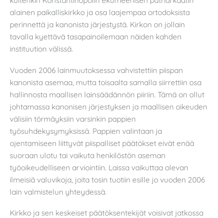
kuitenkin Konstantinopolin ekumeenisen patriarkaatin
alainen paikalliskirkko ja osa laajempaa ortodoksista
perinnettä ja kanonista järjestystä. Kirkon on jollain
tavalla kyettävä tasapainoilemaan näiden kahden
instituution välissä.
Vuoden 2006 lainmuutoksessa vahvistettiin piispan
kanonista asemaa, mutta toisaalta samalla siirrettiin osa
hallinnosta maallisen lainsäädännön piiriin. Tämä on ollut
johtamassa kanonisen järjestyksen ja maallisen oikeuden
välisiin törmäyksiin varsinkin pappien
työsuhdekysymyksissä. Pappien valintaan ja
ojentamiseen liittyvät piispalliset päätökset eivät enää
suoraan ulotu tai vaikuta henkilöstön aseman
työoikeudelliseen arviointiin. Laissa vaikuttaa olevan
ilmeisiä valuvikoja, joita tosin tuotiin esille jo vuoden 2006
lain valmistelun yhteydessä.
Kirkko ja sen keskeiset päätöksentekijät voisivat jatkossa