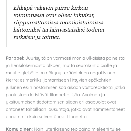
Ehkäpä vakavin piirre kirkon
toiminnassa ovat olleet lukuisat,
riippumattomissa tuomioistuimissa
laittomiksi tai lainvastaisiksi todetut
ratkaisut ja toimet.
Parppei:
Juurisyitä on varmasti monia ulkoisista paineista
ja henkilökemioista alkaen, mutta seurakuntalaisille ja
muulle yleisölle on näkynyt eräänlainen negatiivinen
kierre: esimerkiksi johtamiseen liittyvien epäkohtien
julkinen esiin nostaminen saa aikaan vastareaktioita, jotka
puolestaan kiristävät tilannetta lisää. Avoimen ja
yksituumaisen tiedottamisen sijaan eri osapuolet ovat
antaneet tahoillaan lausuntoja, jotka ovat hämmentäneet
ennemmin kuin selventäneet tilannetta.
Komulainen:
Näin luterilaisena teologina mieleeni tulee