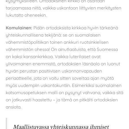
kysymyksilleen. Ortodoksinen kirkko on osaltaan
tarjoamassa niitä, vaikka uskontoon liittyvien merkitysten
lukutaito oheneekin.
Komulainen:
Pidän ortodoksista kirkkoa hyvin tärkeänä
yhteiskunnallisena tekijänä: se on suomalaisen
vähemmistöpolitiikan toinen ankkuri ruotsinkielisen
vähemmistön ohessa! On ainutlaatuista, että Suomessa
on kaksi kansankirkkoa. Vaikka luterilaiset ovat
ylivoimainen enemmistö, ortodoksien läsnäolo on luonut
hyvän perustan positiivisen uskonnonvapauden
periaatteelle, jota on voitu sitten soveltaa ajan myötä
myös uudempiin uskontokuntiin. Esimerkiksi suomalainen
katsomusopetuksen malli on pysynyt vahvana, vaikka sitä
on jatkuvasti haastettu – ja tämä on pitkälti ortodoksien
ansiota.
Maallistuvassa yhteiskunnassa ihmiset