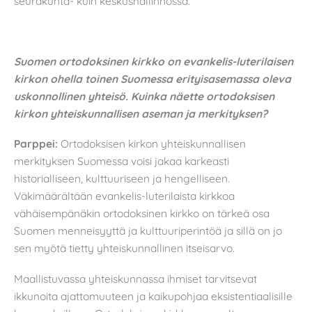
seurakunta- kuin keskushallinnossa.
Suomen ortodoksinen kirkko on evankelis-luterilaisen
kirkon ohella toinen Suomessa erityisasemassa oleva
uskonnollinen yhteisö. Kuinka näette ortodoksisen
kirkon yhteiskunnallisen aseman ja merkityksen?
Parppei:
Ortodoksisen kirkon yhteiskunnallisen
merkityksen Suomessa voisi jakaa karkeasti
historialliseen, kulttuuriseen ja hengelliseen.
Väkimäärältään evankelis-luterilaista kirkkoa
vähäisempänäkin ortodoksinen kirkko on tärkeä osa
Suomen menneisyyttä ja kulttuuriperintöä ja sillä on jo
sen myötä tietty yhteiskunnallinen itseisarvo.
Maallistuvassa yhteiskunnassa ihmiset tarvitsevat
ikkunoita ajattomuuteen ja kaikupohjaa eksistentiaalisille