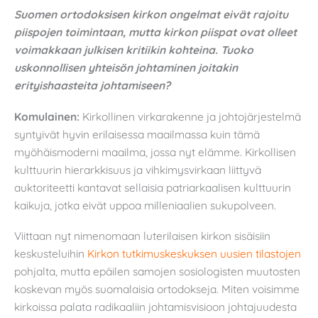
Suomen ortodoksisen kirkon ongelmat eivät rajoitu
piispojen toimintaan, mutta kirkon piispat ovat olleet
voimakkaan julkisen kritiikin kohteina. Tuoko
uskonnollisen yhteisön johtaminen joitakin
erityishaasteita johtamiseen?
Komulainen:
Kirkollinen virkarakenne ja johtojärjestelmä
syntyivät hyvin erilaisessa maailmassa kuin tämä
myöhäismoderni maailma, jossa nyt elämme. Kirkollisen
kulttuurin hierarkkisuus ja vihkimysvirkaan liittyvä
auktoriteetti kantavat sellaisia patriarkaalisen kulttuurin
kaikuja, jotka eivät uppoa milleniaalien sukupolveen.
Viittaan nyt nimenomaan luterilaisen kirkon sisäisiin
keskusteluihin
Kirkon tutkimuskeskuksen uusien tilastojen
pohjalta, mutta epäilen samojen sosiologisten muutosten
koskevan myös suomalaisia ortodokseja. Miten voisimme
kirkoissa palata radikaaliin johtamisvisioon johtajuudesta