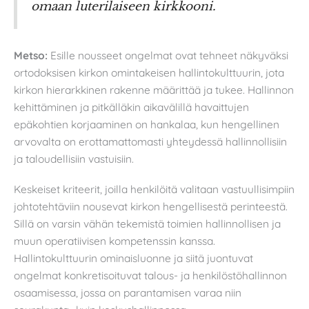
omaan luterilaiseen kirkkooni.
Metso:
Esille nousseet ongelmat ovat tehneet näkyväksi
ortodoksisen kirkon omintakeisen hallintokulttuurin, jota
kirkon hierarkkinen rakenne määrittää ja tukee. Hallinnon
kehittäminen ja pitkälläkin aikavälillä havaittujen
epäkohtien korjaaminen on hankalaa, kun hengellinen
arvovalta on erottamattomasti yhteydessä hallinnollisiin
ja taloudellisiin vastuisiin.
Keskeiset kriteerit, joilla henkilöitä valitaan vastuullisimpiin
johtotehtäviin nousevat kirkon hengellisestä perinteestä.
Sillä on varsin vähän tekemistä toimien hallinnollisen ja
muun operatiivisen kompetenssin kanssa.
Hallintokulttuurin ominaisluonne ja siitä juontuvat
ongelmat konkretisoituvat talous- ja henkilöstöhallinnon
osaamisessa, jossa on parantamisen varaa niin