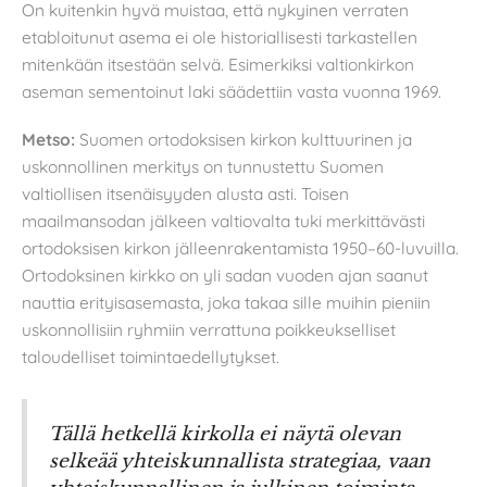
On kuitenkin hyvä muistaa, että nykyinen verraten
etabloitunut asema ei ole historiallisesti tarkastellen
mitenkään itsestään selvä. Esimerkiksi valtionkirkon
aseman sementoinut laki säädettiin vasta vuonna 1969.
Metso:
Suomen ortodoksisen kirkon kulttuurinen ja
uskonnollinen merkitys on tunnustettu Suomen
valtiollisen itsenäisyyden alusta asti. Toisen
maailmansodan jälkeen valtiovalta tuki merkittävästi
ortodoksisen kirkon jälleenrakentamista 1950–60-luvuilla.
Ortodoksinen kirkko on yli sadan vuoden ajan saanut
nauttia erityisasemasta, joka takaa sille muihin pieniin
uskonnollisiin ryhmiin verrattuna poikkeukselliset
taloudelliset toimintaedellytykset.
Tällä hetkellä kirkolla ei näytä olevan
selkeää yhteiskunnallista strategiaa, vaan