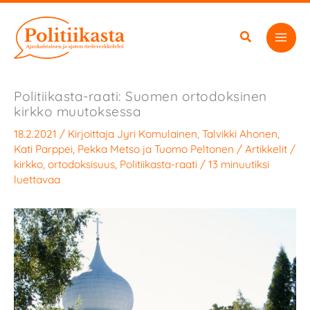
Siirry
sisältöön
Politiikasta-raati: Suomen ortodoksinen
kirkko muutoksessa
18.2.2021
/ Kirjoittaja
Jyri Komulainen
,
Talvikki Ahonen
,
Kati Parppei
,
Pekka Metso
ja
Tuomo Peltonen
/
Artikkelit
/
kirkko
,
ortodoksisuus
,
Politiikasta-raati
/
13 minuutiksi
luettavaa