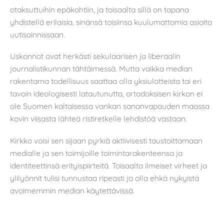
otaksuttuihin epäkohtiin, ja toisaalta sillä on tapana
yhdistellä erilaisia, sinänsä toisiinsa kuulumattomia asioita
uutisoinnissaan.
Uskonnot ovat herkästi sekulaarisen ja liberaalin
journalistikunnan tähtäimessä. Mutta vaikka median
rakentama todellisuus saattaa olla yksiulotteista tai eri
tavoin ideologisesti latautunutta, ortodoksisen kirkon ei
ole Suomen kaltaisessa vankan sananvapauden maassa
kovin viisasta lähteä ristiretkelle lehdistöä vastaan.
Kirkko voisi sen sijaan pyrkiä aktiivisesti taustoittamaan
medialle ja sen toimijoille toimintarakenteensa ja
identiteettinsä erityispiirteitä. Toisaalta ilmeiset virheet ja
ylilyönnit tulisi tunnustaa ripeasti ja olla ehkä nykyistä
avoimemmin median käytettävissä.