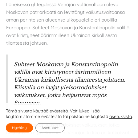
Läheisessä yhteydessä Venäjän valtiovaltaan oleva
Moskovan patriarkaatti on levittänyt vaikutusvaltaansa
oman perinteisen alueensa ulkopuolella eri puolilla
Eurooppaa. Suhteet Moskovan ja Konstantinopolin välillä
ovat kiristyneet äärimmilleen Ukrainan kirkollisesta
tilanteesta johtuen.
Suhteet Moskovan ja Konstantinopolin
välillä ovat kiristyneet äärimmilleen
Ukrainan kirkollisesta tilanteesta johtuen.
Kiistalla on laajat yleisortodoksiset
vaikutukset, jotka heijastuvat myös
Suomeen.
Tämä sivusto käyttää evästeitä. Voit lukea lisää
käyttämistämme evästeistä tai poistaa ne käytöstä
asetuksista
.
Kiistalla on laajat yleisortodoksiset vaikutukset, jotka
Hyväksy
Asetukset
heijastuvat myös Suomeen: Venäjän kirkko on katkaissut