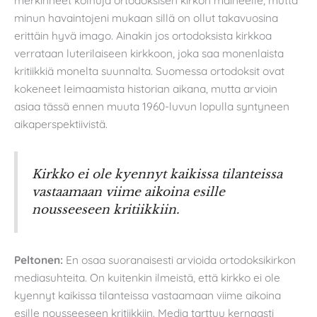
merkinneet kolhuja ortodoksisen kirkon maineelle, mutta
minun havaintojeni mukaan sillä on ollut takavuosina
erittäin hyvä imago. Ainakin jos ortodoksista kirkkoa
verrataan luterilaiseen kirkkoon, joka saa monenlaista
kritiikkiä monelta suunnalta. Suomessa ortodoksit ovat
kokeneet leimaamista historian aikana, mutta arvioin
asiaa tässä ennen muuta 1960-luvun lopulla syntyneen
aikaperspektiivistä.
Kirkko ei ole kyennyt kaikissa tilanteissa
vastaamaan viime aikoina esille
nousseeseen kritiikkiin.
Peltonen:
En osaa suoranaisesti arvioida ortodoksikirkon
mediasuhteita. On kuitenkin ilmeistä, että kirkko ei ole
kyennyt kaikissa tilanteissa vastaamaan viime aikoina
esille nousseeseen kritiikkiin. Media tarttuu kernaasti