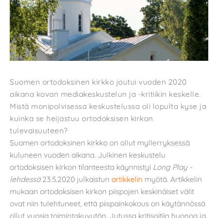
Suomen ortodoksinen kirkko joutui vuoden 2020
aikana kovan mediakeskustelun ja -kritiikin keskelle.
Mistä monipolvisessa keskustelussa oli lopulta kyse ja
kuinka se heijastuu ortodoksisen kirkon
tulevaisuuteen?
Suomen ortodoksinen kirkko on ollut myllerryksessä
kuluneen vuoden aikana. Julkinen keskustelu
ortodoksisen kirkon tilanteesta käynnistyi
Long Play -
lehdessä
23.5.2020 julkaistun
artikkelin
myötä. Artikkelin
mukaan ortodoksisen kirkon piispojen keskinäiset välit
ovat niin tulehtuneet, että piispainkokous on käytännössä
ollut vuosia toimintakyvytön. Jutussa kritisoitiin huonoa ja