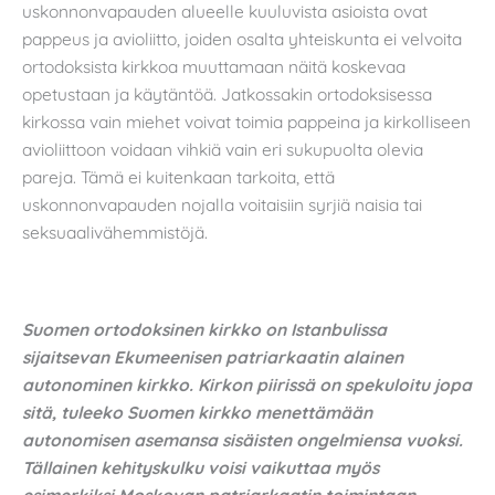
uskonnonvapauden alueelle kuuluvista asioista ovat
pappeus ja avioliitto, joiden osalta yhteiskunta ei velvoita
ortodoksista kirkkoa muuttamaan näitä koskevaa
opetustaan ja käytäntöä. Jatkossakin ortodoksisessa
kirkossa vain miehet voivat toimia pappeina ja kirkolliseen
avioliittoon voidaan vihkiä vain eri sukupuolta olevia
pareja. Tämä ei kuitenkaan tarkoita, että
uskonnonvapauden nojalla voitaisiin syrjiä naisia tai
seksuaalivähemmistöjä.
Suomen ortodoksinen kirkko on Istanbulissa
sijaitsevan Ekumeenisen patriarkaatin alainen
autonominen kirkko. Kirkon piirissä on spekuloitu jopa
sitä, tuleeko Suomen kirkko menettämään
autonomisen asemansa sisäisten ongelmiensa vuoksi.
Tällainen kehityskulku voisi vaikuttaa myös
esimerkiksi Moskovan patriarkaatin toimintaan