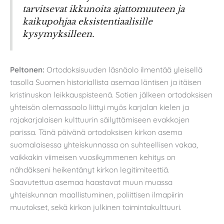
tarvitsevat ikkunoita ajattomuuteen ja
kaikupohjaa eksistentiaalisille
kysymyksilleen.
Peltonen:
Ortodoksisuuden läsnäolo ilmentää yleisellä
tasolla Suomen historiallista asemaa läntisen ja itäisen
kristinuskon leikkauspisteenä. Sotien jälkeen ortodoksisen
yhteisön olemassaolo liittyi myös karjalan kielen ja
rajakarjalaisen kulttuurin säilyttämiseen evakkojen
parissa. Tänä päivänä ortodoksisen kirkon asema
suomalaisessa yhteiskunnassa on suhteellisen vakaa,
vaikkakin viimeisen vuosikymmenen kehitys on
nähdäkseni heikentänyt kirkon legitimiteettiä.
Saavutettua asemaa haastavat muun muassa
yhteiskunnan maallistuminen, poliittisen ilmapiirin
muutokset, sekä kirkon julkinen toimintakulttuuri.