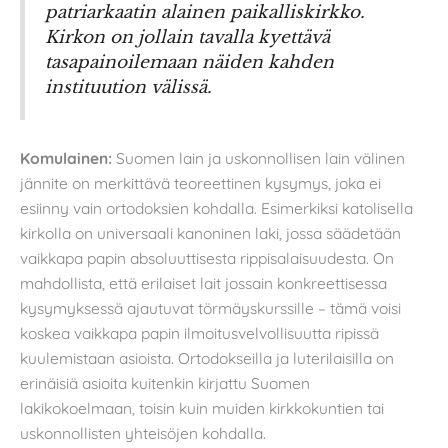
patriarkaatin alainen paikalliskirkko.
Kirkon on jollain tavalla kyettävä
tasapainoilemaan näiden kahden
instituution välissä.
Komulainen:
Suomen lain ja uskonnollisen lain välinen
jännite on merkittävä teoreettinen kysymys, joka ei
esiinny vain ortodoksien kohdalla. Esimerkiksi katolisella
kirkolla on universaali kanoninen laki, jossa säädetään
vaikkapa papin absoluuttisesta rippisalaisuudesta. On
mahdollista, että erilaiset lait jossain konkreettisessa
kysymyksessä ajautuvat törmäyskurssille – tämä voisi
koskea vaikkapa papin ilmoitusvelvollisuutta ripissä
kuulemistaan asioista. Ortodokseilla ja luterilaisilla on
erinäisiä asioita kuitenkin kirjattu Suomen
lakikokoelmaan, toisin kuin muiden kirkkokuntien tai
uskonnollisten yhteisöjen kohdalla.