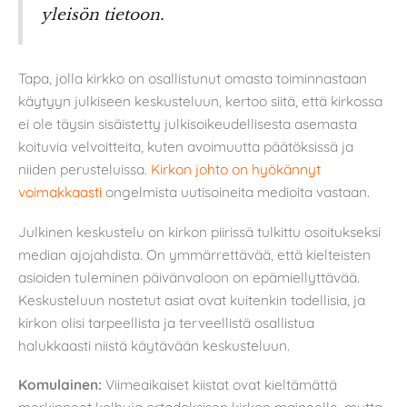
yleisön tietoon.
Tapa, jolla kirkko on osallistunut omasta toiminnastaan
käytyyn julkiseen keskusteluun, kertoo siitä, että kirkossa
ei ole täysin sisäistetty julkisoikeudellisesta asemasta
koituvia velvoitteita, kuten avoimuutta päätöksissä ja
niiden perusteluissa.
Kirkon johto on hyökännyt
voimakkaasti
ongelmista uutisoineita medioita vastaan.
Julkinen keskustelu on kirkon piirissä tulkittu osoitukseksi
median ajojahdista. On ymmärrettävää, että kielteisten
asioiden tuleminen päivänvaloon on epämiellyttävää.
Keskusteluun nostetut asiat ovat kuitenkin todellisia, ja
kirkon olisi tarpeellista ja terveellistä osallistua
halukkaasti niistä käytävään keskusteluun.
Komulainen:
Viimeaikaiset kiistat ovat kieltämättä