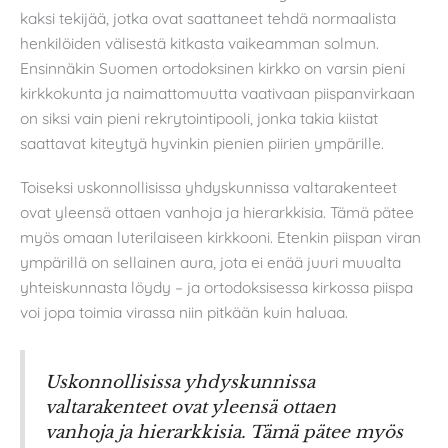
kaksi tekijää, jotka ovat saattaneet tehdä normaalista
henkilöiden välisestä kitkasta vaikeamman solmun.
Ensinnäkin Suomen ortodoksinen kirkko on varsin pieni
kirkkokunta ja naimattomuutta vaativaan piispanvirkaan
on siksi vain pieni rekrytointipooli, jonka takia kiistat
saattavat kiteytyä hyvinkin pienien piirien ympärille.
Toiseksi uskonnollisissa yhdyskunnissa valtarakenteet
ovat yleensä ottaen vanhoja ja hierarkkisia. Tämä pätee
myös omaan luterilaiseen kirkkooni. Etenkin piispan viran
ympärillä on sellainen aura, jota ei enää juuri muualta
yhteiskunnasta löydy – ja ortodoksisessa kirkossa piispa
voi jopa toimia virassa niin pitkään kuin haluaa.
Uskonnollisissa yhdyskunnissa
valtarakenteet ovat yleensä ottaen
vanhoja ja hierarkkisia. Tämä pätee myös