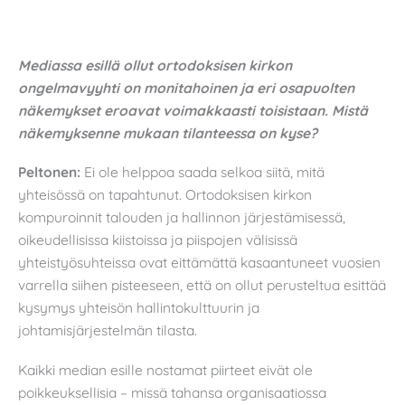
Mediassa esillä ollut ortodoksisen kirkon
ongelmavyyhti on monitahoinen ja eri osapuolten
näkemykset eroavat voimakkaasti toisistaan. Mistä
näkemyksenne mukaan tilanteessa on kyse?
Peltonen:
Ei ole helppoa saada selkoa siitä, mitä
yhteisössä on tapahtunut. Ortodoksisen kirkon
kompuroinnit talouden ja hallinnon järjestämisessä,
oikeudellisissa kiistoissa ja piispojen välisissä
yhteistyösuhteissa ovat eittämättä kasaantuneet vuosien
varrella siihen pisteeseen, että on ollut perusteltua esittää
kysymys yhteisön hallintokulttuurin ja
johtamisjärjestelmän tilasta.
Kaikki median esille nostamat piirteet eivät ole
poikkeuksellisia – missä tahansa organisaatiossa