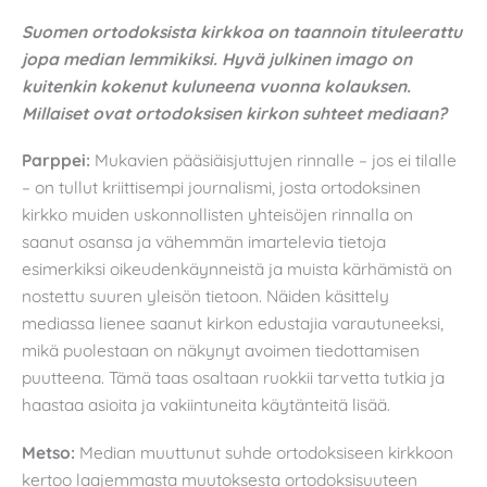
Suomen ortodoksista kirkkoa on taannoin tituleerattu
jopa median lemmikiksi. Hyvä julkinen imago on
kuitenkin kokenut kuluneena vuonna kolauksen.
Millaiset ovat ortodoksisen kirkon suhteet mediaan?
Parppei:
Mukavien pääsiäisjuttujen rinnalle – jos ei tilalle
– on tullut kriittisempi journalismi, josta ortodoksinen
kirkko muiden uskonnollisten yhteisöjen rinnalla on
saanut osansa ja vähemmän imartelevia tietoja
esimerkiksi oikeudenkäynneistä ja muista kärhämistä on
nostettu suuren yleisön tietoon. Näiden käsittely
mediassa lienee saanut kirkon edustajia varautuneeksi,
mikä puolestaan on näkynyt avoimen tiedottamisen
puutteena. Tämä taas osaltaan ruokkii tarvetta tutkia ja
haastaa asioita ja vakiintuneita käytänteitä lisää.
Metso:
Median muuttunut suhde ortodoksiseen kirkkoon
kertoo laajemmasta muutoksesta ortodoksisuuteen