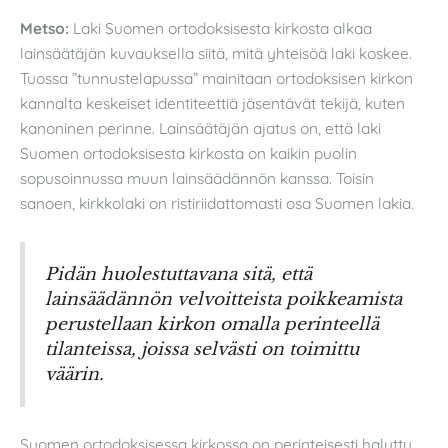
Metso:
Laki Suomen ortodoksisesta kirkosta alkaa
lainsäätäjän kuvauksella siitä, mitä yhteisöä laki koskee.
Tuossa ”tunnustelapussa” mainitaan ortodoksisen kirkon
kannalta keskeiset identiteettiä jäsentävät tekijä, kuten
kanoninen perinne. Lainsäätäjän ajatus on, että laki
Suomen ortodoksisesta kirkosta on kaikin puolin
sopusoinnussa muun lainsäädännön kanssa. Toisin
sanoen, kirkkolaki on ristiriidattomasti osa Suomen lakia.
Pidän huolestuttavana sitä, että
lainsäädännön velvoitteista poikkeamista
perustellaan kirkon omalla perinteellä
tilanteissa, joissa selvästi on toimittu
väärin.
Suomen ortodoksisessa kirkossa on perinteisesti haluttu