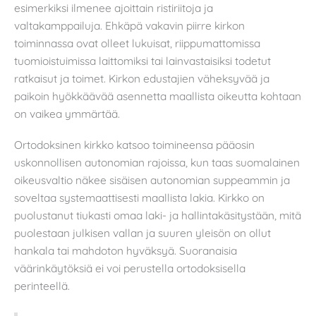
esimerkiksi ilmenee ajoittain ristiriitoja ja
valtakamppailuja. Ehkäpä vakavin piirre kirkon
toiminnassa ovat olleet lukuisat, riippumattomissa
tuomioistuimissa laittomiksi tai lainvastaisiksi todetut
ratkaisut ja toimet. Kirkon edustajien väheksyvää ja
paikoin hyökkäävää asennetta maallista oikeutta kohtaan
on vaikea ymmärtää.
Ortodoksinen kirkko katsoo toimineensa pääosin
uskonnollisen autonomian rajoissa, kun taas suomalainen
oikeusvaltio näkee sisäisen autonomian suppeammin ja
soveltaa systemaattisesti maallista lakia. Kirkko on
puolustanut tiukasti omaa laki- ja hallintakäsitystään, mitä
puolestaan julkisen vallan ja suuren yleisön on ollut
hankala tai mahdoton hyväksyä. Suoranaisia
väärinkäytöksiä ei voi perustella ortodoksisella
perinteellä.