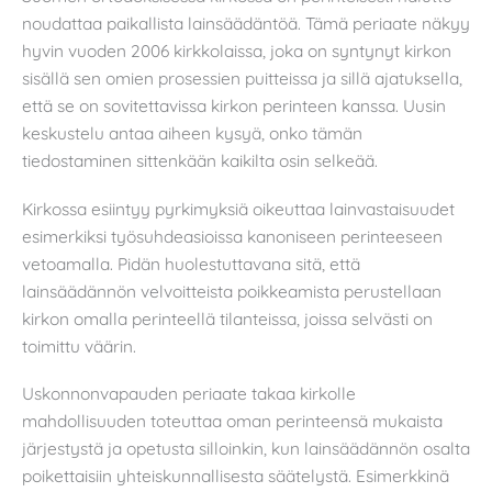
noudattaa paikallista lainsäädäntöä. Tämä periaate näkyy
hyvin vuoden 2006 kirkkolaissa, joka on syntynyt kirkon
sisällä sen omien prosessien puitteissa ja sillä ajatuksella,
että se on sovitettavissa kirkon perinteen kanssa. Uusin
keskustelu antaa aiheen kysyä, onko tämän
tiedostaminen sittenkään kaikilta osin selkeää.
Kirkossa esiintyy pyrkimyksiä oikeuttaa lainvastaisuudet
esimerkiksi työsuhdeasioissa kanoniseen perinteeseen
vetoamalla. Pidän huolestuttavana sitä, että
lainsäädännön velvoitteista poikkeamista perustellaan
kirkon omalla perinteellä tilanteissa, joissa selvästi on
toimittu väärin.
Uskonnonvapauden periaate takaa kirkolle
mahdollisuuden toteuttaa oman perinteensä mukaista
järjestystä ja opetusta silloinkin, kun lainsäädännön osalta
poikettaisiin yhteiskunnallisesta säätelystä. Esimerkkinä