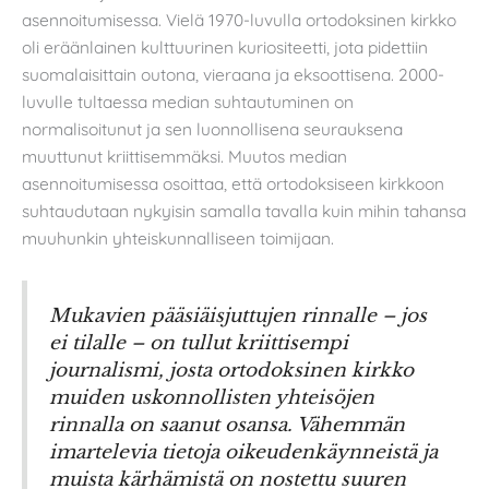
asennoitumisessa. Vielä 1970-luvulla ortodoksinen kirkko
oli eräänlainen kulttuurinen kuriositeetti, jota pidettiin
suomalaisittain outona, vieraana ja eksoottisena. 2000-
luvulle tultaessa median suhtautuminen on
normalisoitunut ja sen luonnollisena seurauksena
muuttunut kriittisemmäksi. Muutos median
asennoitumisessa osoittaa, että ortodoksiseen kirkkoon
suhtaudutaan nykyisin samalla tavalla kuin mihin tahansa
muuhunkin yhteiskunnalliseen toimijaan.
Mukavien pääsiäisjuttujen rinnalle – jos
ei tilalle – on tullut kriittisempi
journalismi, josta ortodoksinen kirkko
muiden uskonnollisten yhteisöjen
rinnalla on saanut osansa. Vähemmän
imartelevia tietoja oikeudenkäynneistä ja
muista kärhämistä on nostettu suuren