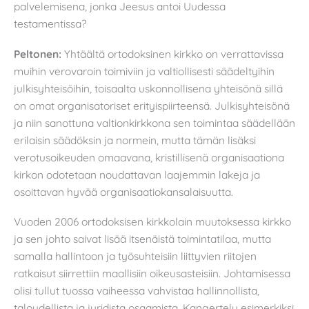
palvelemisena, jonka Jeesus antoi Uudessa
testamentissa?
Peltonen:
Yhtäältä ortodoksinen kirkko on verrattavissa
muihin verovaroin toimiviin ja valtiollisesti säädeltyihin
julkisyhteisöihin, toisaalta uskonnollisena yhteisönä sillä
on omat organisatoriset erityispiirteensä. Julkisyhteisönä
ja niin sanottuna valtionkirkkona sen toimintaa säädellään
erilaisin säädöksin ja normein, mutta tämän lisäksi
verotusoikeuden omaavana, kristillisenä organisaationa
kirkon odotetaan noudattavan laajemmin lakeja ja
osoittavan hyvää organisaatiokansalaisuutta.
Vuoden 2006 ortodoksisen kirkkolain muutoksessa kirkko
ja sen johto saivat lisää itsenäistä toimintatilaa, mutta
samalla hallintoon ja työsuhteisiin liittyvien riitojen
ratkaisut siirrettiin maallisiin oikeusasteisiin. Johtamisessa
olisi tullut tuossa vaiheessa vahvistaa hallinnollista,
taloudellista ja juridista osaamista. Kangertelu esimerkiksi