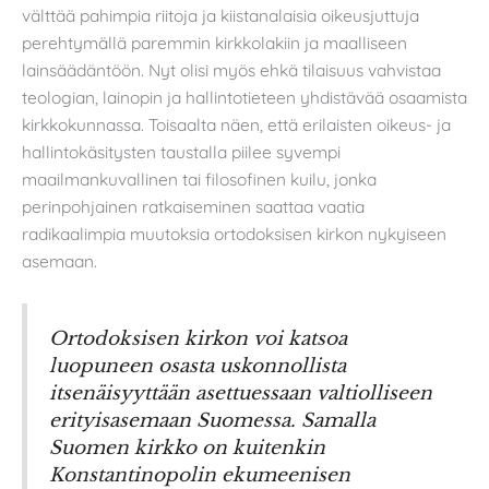
välttää pahimpia riitoja ja kiistanalaisia oikeusjuttuja
perehtymällä paremmin kirkkolakiin ja maalliseen
lainsäädäntöön. Nyt olisi myös ehkä tilaisuus vahvistaa
teologian, lainopin ja hallintotieteen yhdistävää osaamista
kirkkokunnassa. Toisaalta näen, että erilaisten oikeus- ja
hallintokäsitysten taustalla piilee syvempi
maailmankuvallinen tai filosofinen kuilu, jonka
perinpohjainen ratkaiseminen saattaa vaatia
radikaalimpia muutoksia ortodoksisen kirkon nykyiseen
asemaan.
Ortodoksisen kirkon voi katsoa
luopuneen osasta uskonnollista
itsenäisyyttään asettuessaan valtiolliseen
erityisasemaan Suomessa. Samalla
Suomen kirkko on kuitenkin
Konstantinopolin ekumeenisen