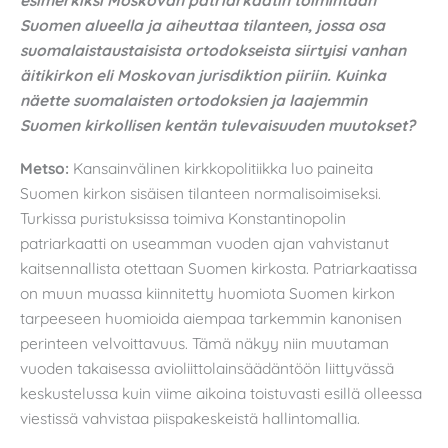
Suomen alueella ja aiheuttaa tilanteen, jossa osa
suomalaistaustaisista ortodokseista siirtyisi vanhan
äitikirkon eli Moskovan jurisdiktion piiriin. Kuinka
näette suomalaisten ortodoksien ja laajemmin
Suomen kirkollisen kentän tulevaisuuden muutokset?
Metso:
Kansainvälinen kirkkopolitiikka luo paineita
Suomen kirkon sisäisen tilanteen normalisoimiseksi.
Turkissa puristuksissa toimiva Konstantinopolin
patriarkaatti on useamman vuoden ajan vahvistanut
kaitsennallista otettaan Suomen kirkosta. Patriarkaatissa
on muun muassa kiinnitetty huomiota Suomen kirkon
tarpeeseen huomioida aiempaa tarkemmin kanonisen
perinteen velvoittavuus. Tämä näkyy niin muutaman
vuoden takaisessa avioliittolainsäädäntöön liittyvässä
keskustelussa kuin viime aikoina toistuvasti esillä olleessa
viestissä vahvistaa piispakeskeistä hallintomallia.