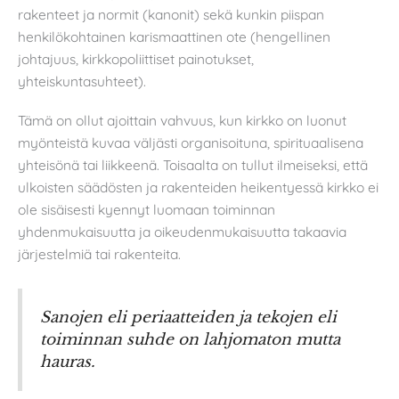
rakenteet ja normit (kanonit) sekä kunkin piispan
henkilökohtainen karismaattinen ote (hengellinen
johtajuus, kirkkopoliittiset painotukset,
yhteiskuntasuhteet).
Tämä on ollut ajoittain vahvuus, kun kirkko on luonut
myönteistä kuvaa väljästi organisoituna, spirituaalisena
yhteisönä tai liikkeenä. Toisaalta on tullut ilmeiseksi, että
ulkoisten säädösten ja rakenteiden heikentyessä kirkko ei
ole sisäisesti kyennyt luomaan toiminnan
yhdenmukaisuutta ja oikeudenmukaisuutta takaavia
järjestelmiä tai rakenteita.
Sanojen eli periaatteiden ja tekojen eli
toiminnan suhde on lahjomaton mutta
hauras.