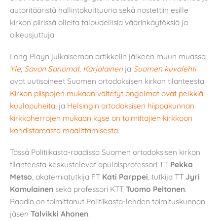
autoritääristä hallintokulttuuria sekä nostettiin esille
kirkon piirissä olleita taloudellisia väärinkäytöksiä ja
oikeusjuttuja.
Long Playn julkaiseman artikkelin jälkeen muun muassa
Yle
,
Savon Sanomat
,
Karjalainen
ja
Suomen kuvalehti
ovat uutisoineet Suomen ortodoksisen kirkon tilanteesta.
Kirkon piispojen mukaan väitetyt ongelmat ovat pelkkiä
kuulopuheita
, ja
Helsingin ortodoksisen hiippakunnan
kirkkoherrojen mukaan kyse on toimittajien kirkkoon
kohdistamasta maalittamisesta
.
Tässä Politiikasta-raadissa Suomen ortodoksisen kirkon
tilanteesta keskustelevat apulaisprofessori TT
Pekka
Metso
, akatemiatutkija FT
Kati Parppei
, tutkija TT
Jyri
Komulainen
sekä professori KTT
Tuomo Peltonen
.
Raadin on toimittanut Politiikasta-lehden toimituskunnan
jäsen
Talvikki Ahonen
.