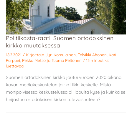
Politiikasta-raati: Suomen ortodoksinen
kirkko muutoksessa
18.2.2021
/ Kirjoittaja
Jyri Komulainen
,
Talvikki Ahonen
,
Kati
Parppei
,
Pekka Metso
ja
Tuomo Peltonen
/
13 minuutiksi
luettavaa
Suomen ortodoksinen kirkko joutui vuoden 2020 aikana
kovan mediakeskustelun ja -kritiikin keskelle. Mistä
monipolvisessa keskustelussa oli lopulta kyse ja kuinka se
heijastuu ortodoksisen kirkon tulevaisuuteen?