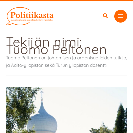
Siirry
sisältöön
Tekijän nimi:
Tuomo Peltonen
Tuomo Peltonen on johtamisen ja organisaatioiden tutkija,
ja Aalto-yliopiston sekä Turun yliopiston dosentti.