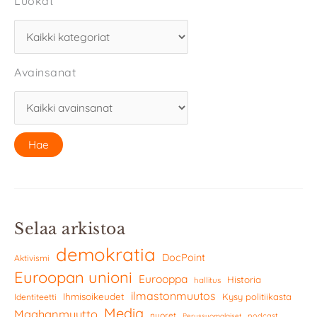
Luokat
Avainsanat
Selaa arkistoa
demokratia
DocPoint
Aktivismi
Euroopan unioni
Eurooppa
Historia
hallitus
ilmastonmuutos
Ihmisoikeudet
Kysy politiikasta
Identiteetti
Media
Maahanmuutto
nuoret
podcast
Perussuomalaiset