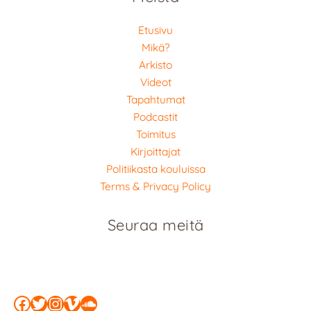
Etusivu
Mikä?
Arkisto
Videot
Tapahtumat
Podcastit
Toimitus
Kirjoittajat
Politiikasta kouluissa
Terms & Privacy Policy
Seuraa meitä
Facebook
Twitter
Instagram
Vimeo
SoundCloud