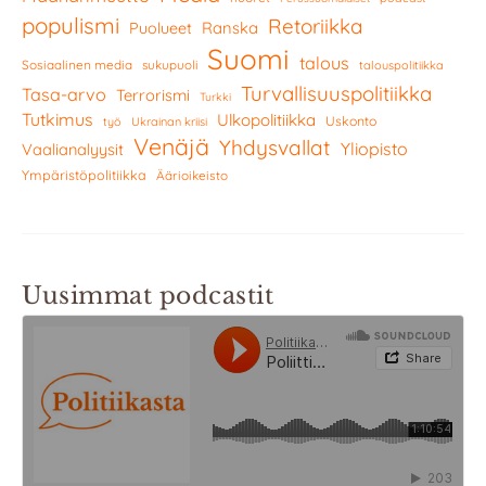
populismi
Retoriikka
Ranska
Puolueet
Suomi
talous
Sosiaalinen media
sukupuoli
talouspolitiikka
Turvallisuuspolitiikka
Tasa-arvo
Terrorismi
Turkki
Tutkimus
Ulkopolitiikka
Uskonto
työ
Ukrainan kriisi
Venäjä
Yhdysvallat
Yliopisto
Vaalianalyysit
Ympäristöpolitiikka
Äärioikeisto
Uusimmat podcastit