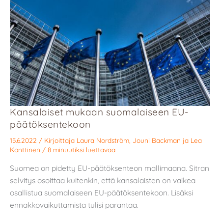
Kansalaiset mukaan suomalaiseen EU-
päätöksentekoon
15.6.2022
/ Kirjoittaja
Laura Nordström
,
Jouni Backman
ja
Lea
Konttinen
/
8 minuutiksi luettavaa
Suomea on pidetty EU-päätöksenteon mallimaana. Sitran
selvitys osoittaa kuitenkin, että kansalaisten on vaikea
osallistua suomalaiseen EU-päätöksentekoon. Lisäksi
ennakkovaikuttamista tulisi parantaa.