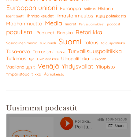
Euroopan unioni
Eurooppa
Historia
hallitus
ilmastonmuutos
Ihmisoikeudet
Kysy politiikasta
Identiteetti
Media
Maahanmuutto
nuoret
podcast
Perussuomalaiset
populismi
Retoriikka
Ranska
Puolueet
Suomi
talous
Sosiaalinen media
sukupuoli
talouspolitiikka
Turvallisuuspolitiikka
Tasa-arvo
Terrorismi
Turkki
Tutkimus
Ulkopolitiikka
Uskonto
työ
Ukrainan kriisi
Venäjä
Yhdysvallat
Yliopisto
Vaalianalyysit
Ympäristöpolitiikka
Äärioikeisto
Uusimmat podcastit