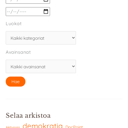
Luokat
Avainsanat
Selaa arkistoa
demokratia
DocPoint
Aktivismi