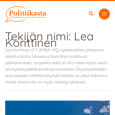
Siirry
sisältöön
Tekijän nimi: Lea
Konttinen
Lea Konttinen (FT, EMBA, MQ) työskentelee johtavana
asiantuntijana Sitrassa ja koordinoi Uudistuva
päätöksenteko -projektia sekä on ollut tekemässä useita
selvityksiä päätöksentekoprosesseista. Organisaatioiden
ja prosessien kehittämistyöstä hänellä on pitkä kokemus,
minkä ohella hän on myös väitellyt aiheesta.