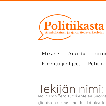
Siirry
sisältöön
Mikä?
Arkisto
Juttu
Kirjoittajaohjeet
Politii
Tekijän nimi
Maija Dahlberg työskentelee Suome
yliopiston oikeustieteiden laitoksella