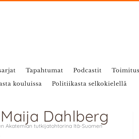
sarjat
Tapahtumat
Podcastit
Toimitu
kasta kouluissa
Politiikasta selkokielellä
: Maija Dahlberg
n Akatemian tutkijatohtorina Itä-Suomen
.