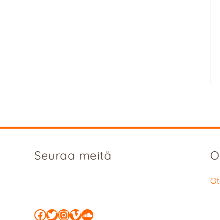
Seuraa meitä
O
Ot
Facebook
Twitter
Instagram
Vimeo
SoundCloud