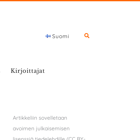
Suomi
s
Kirjoittajat
Artikkeliin sovelletaan
avoimen julkaisemisen
lisenssiä tiedelehdille (CC BY-