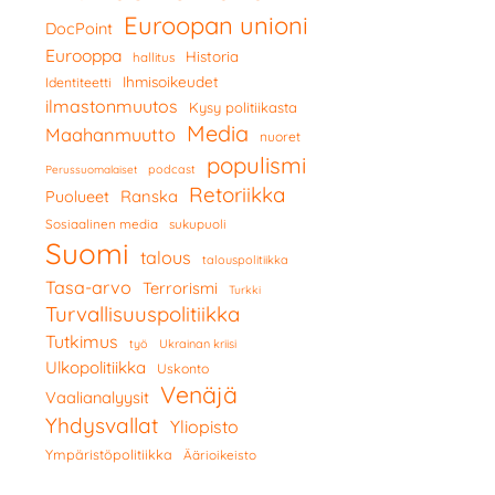
Euroopan unioni
DocPoint
Eurooppa
Historia
hallitus
Ihmisoikeudet
Identiteetti
ilmastonmuutos
Kysy politiikasta
Media
Maahanmuutto
nuoret
populismi
podcast
Perussuomalaiset
Retoriikka
Ranska
Puolueet
Sosiaalinen media
sukupuoli
Suomi
talous
talouspolitiikka
Tasa-arvo
Terrorismi
Turkki
Turvallisuuspolitiikka
Tutkimus
työ
Ukrainan kriisi
Ulkopolitiikka
Uskonto
Venäjä
Vaalianalyysit
Yhdysvallat
Yliopisto
Ympäristöpolitiikka
Äärioikeisto