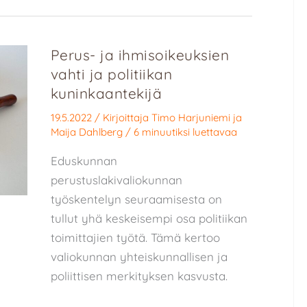
Perus- ja ihmisoikeuksien
vahti ja politiikan
kuninkaantekijä
19.5.2022
/ Kirjoittaja
Timo Harjuniemi
ja
Maija Dahlberg
/
6 minuutiksi luettavaa
Eduskunnan
perustuslakivaliokunnan
työskentelyn seuraamisesta on
tullut yhä keskeisempi osa politiikan
toimittajien työtä. Tämä kertoo
valiokunnan yhteiskunnallisen ja
poliittisen merkityksen kasvusta.