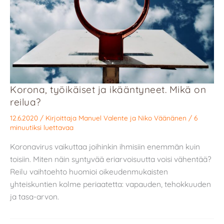
Korona, työikäiset ja ikääntyneet. Mikä on
reilua?
12.6.2020
/ Kirjoittaja
Manuel Valente
ja
Niko Väänänen
/
6
minuutiksi luettavaa
Koronavirus vaikuttaa joihinkin ihmisiin enemmän kuin
toisiin. Miten näin syntyvää eriarvoisuutta voisi vähentää?
Reilu vaihtoehto huomioi oikeudenmukaisten
yhteiskuntien kolme periaatetta: vapauden, tehokkuuden
ja tasa-arvon.