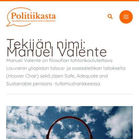
Siirry
sisältöön
Tekijän nimi:
Manuel Valente
Manuel Valente on filosofian tohtorikoulutettava
Louvainin yliopiston talous- ja sosiaalietiikan laitoksella
(Hoover Chair) sekä jäsen Safe, Adequate and
Sustainable pensions -tutkimushankkeessa.