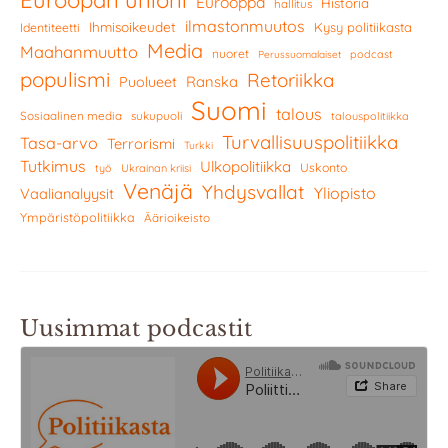
Euroopan unioni
Eurooppa
Historia
hallitus
ilmastonmuutos
Ihmisoikeudet
Kysy politiikasta
Identiteetti
Media
Maahanmuutto
nuoret
podcast
Perussuomalaiset
populismi
Retoriikka
Ranska
Puolueet
Suomi
talous
Sosiaalinen media
sukupuoli
talouspolitiikka
Turvallisuuspolitiikka
Tasa-arvo
Terrorismi
Turkki
Tutkimus
Ulkopolitiikka
Uskonto
työ
Ukrainan kriisi
Venäjä
Yhdysvallat
Yliopisto
Vaalianalyysit
Ympäristöpolitiikka
Äärioikeisto
Uusimmat podcastit