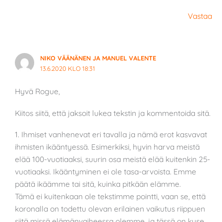
Vastaa
NIKO VÄÄNÄNEN JA MANUEL VALENTE
13.6.2020 KLO 18:31
Hyvä Rogue,
Kiitos siitä, että jaksoit lukea tekstin ja kommentoida sitä.
1. Ihmiset vanhenevat eri tavalla ja nämä erot kasvavat
ihmisten ikääntyessä. Esimerkiksi, hyvin harva meistä
elää 100-vuotiaaksi, suurin osa meistä elää kuitenkin 25-
vuotiaaksi. Ikääntyminen ei ole tasa-arvoista. Emme
päätä ikäämme tai sitä, kuinka pitkään elämme.
Tämä ei kuitenkaan ole tekstimme pointti, vaan se, että
koronalla on todettu olevan erilainen vaikutus riippuen
siitä missä elämänvaiheessa olemme, ja tässä on kyse