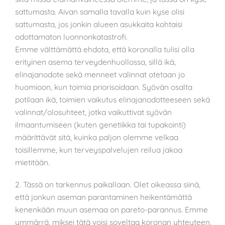
sattumasta. Aivan samalla tavalla kuin kyse olisi
sattumasta, jos jonkin alueen asukkaita kohtaisi
odottamaton luonnonkatastrofi.
Emme välttämättä ehdota, että koronalla tulisi olla
erityinen asema terveydenhuollossa, sillä ikä,
elinajanodote sekä menneet valinnat otetaan jo
huomioon, kun toimia priorisoidaan. Syövän osalta
potilaan ikä, toimien vaikutus elinajanodotteeseen sekä
valinnat/olosuhteet, jotka vaikuttivat syövän
ilmaantumiseen (kuten genetiikka tai tupakointi)
määrittävät sitä, kuinka paljon olemme velkaa
toisillemme, kun terveyspalvelujen reilua jakoa
mietitään.
2. Tässä on tarkennus paikallaan. Olet oikeassa siinä,
että jonkun aseman parantaminen heikentämättä
kenenkään muun asemaa on pareto-parannus. Emme
ymmärrä, miksei tätä voisi soveltaa koronan yhteyteen.