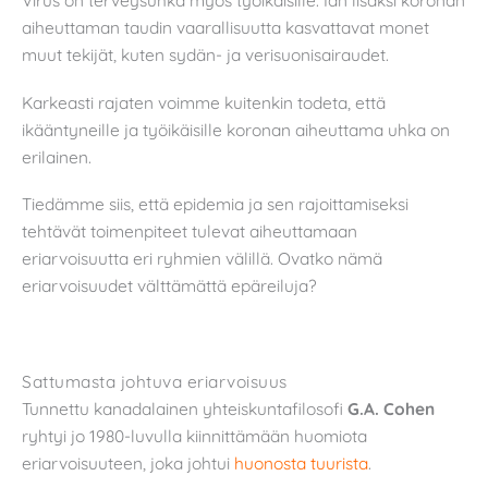
Virus on terveysuhka myös työikäisille. Iän lisäksi koronan
aiheuttaman taudin vaarallisuutta kasvattavat monet
muut tekijät, kuten sydän- ja verisuonisairaudet.
Karkeasti rajaten voimme kuitenkin todeta, että
ikääntyneille ja työikäisille koronan aiheuttama uhka on
erilainen.
Tiedämme siis, että epidemia ja sen rajoittamiseksi
tehtävät toimenpiteet tulevat aiheuttamaan
eriarvoisuutta eri ryhmien välillä. Ovatko nämä
eriarvoisuudet välttämättä epäreiluja?
Sattumasta johtuva eriarvoisuus
Tunnettu kanadalainen yhteiskuntafilosofi
G.A. Cohen
ryhtyi jo 1980-luvulla kiinnittämään huomiota
eriarvoisuuteen, joka johtui
huonosta tuurista
.