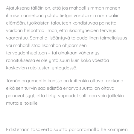
Ajatuksena tällöin on, että jos mahdollisimman monen
ihmisen annetaan palata tietyin varotoimin normaaliin
elämään, työikäisten talouteen kohdistuvaa painetta
voidaan helpottaa ilman, että ikääntyneiden terveys
vaarantuu. Samalla lisääntyvä taloudellinen toimeliaisuus
voi mahdollistaa lisärahan ohjaamisen
terveydenhuoltoon – tai ainakaan vähennys
rahoituksessa ei ole yhtä suuri kuin koko väestöä
koskevien rajoitusten yhteydessä.
Tämän argumentin kanssa on kuitenkin oltava tarkkana
eikä sen turvin saa edistää eriarvoisuutta; on oltava
painavat syyt, että tietyt vapaudet sallitaan vain joillekin
mutta ei toisille.
Edistetään tasavertaisuutta parantamalla heikoimpien