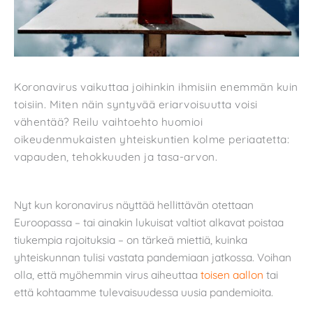
Koronavirus vaikuttaa joihinkin ihmisiin enemmän kuin
toisiin. Miten näin syntyvää eriarvoisuutta voisi
vähentää? Reilu vaihtoehto huomioi
oikeudenmukaisten yhteiskuntien kolme periaatetta:
vapauden, tehokkuuden ja tasa-arvon.
Nyt kun koronavirus näyttää hellittävän otettaan
Euroopassa – tai ainakin lukuisat valtiot alkavat poistaa
tiukempia rajoituksia – on tärkeä miettiä, kuinka
yhteiskunnan tulisi vastata pandemiaan jatkossa. Voihan
olla, että myöhemmin virus aiheuttaa
toisen aallon
tai
että kohtaamme tulevaisuudessa uusia pandemioita.