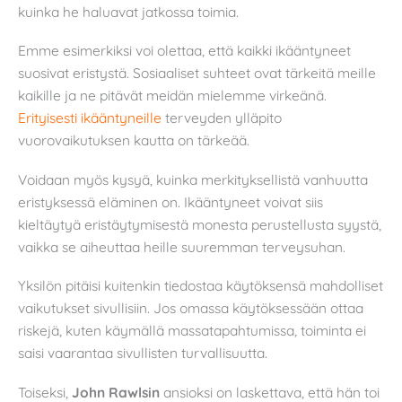
kuinka he haluavat jatkossa toimia.
Emme esimerkiksi voi olettaa, että kaikki ikääntyneet
suosivat eristystä. Sosiaaliset suhteet ovat tärkeitä meille
kaikille ja ne pitävät meidän mielemme virkeänä.
Erityisesti ikääntyneille
terveyden ylläpito
vuorovaikutuksen kautta on tärkeää.
Voidaan myös kysyä, kuinka merkityksellistä vanhuutta
eristyksessä eläminen on. Ikääntyneet voivat siis
kieltäytyä eristäytymisestä monesta perustellusta syystä,
vaikka se aiheuttaa heille suuremman terveysuhan.
Yksilön pitäisi kuitenkin tiedostaa käytöksensä mahdolliset
vaikutukset sivullisiin. Jos omassa käytöksessään ottaa
riskejä, kuten käymällä massatapahtumissa, toiminta ei
saisi vaarantaa sivullisten turvallisuutta.
Toiseksi,
John Rawlsin
ansioksi on laskettava, että hän toi