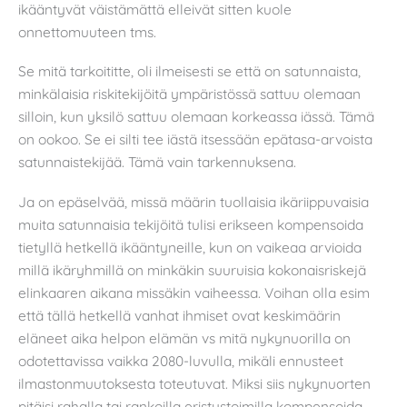
ikääntyvät väistämättä elleivät sitten kuole
onnettomuuteen tms.
Se mitä tarkoititte, oli ilmeisesti se että on satunnaista,
minkälaisia riskitekijöitä ympäristössä sattuu olemaan
silloin, kun yksilö sattuu olemaan korkeassa iässä. Tämä
on ookoo. Se ei silti tee iästä itsessään epätasa-arvoista
satunnaistekijää. Tämä vain tarkennuksena.
Ja on epäselvää, missä määrin tuollaisia ikäriippuvaisia
muita satunnaisia tekijöitä tulisi erikseen kompensoida
tietyllä hetkellä ikääntyneille, kun on vaikeaa arvioida
millä ikäryhmillä on minkäkin suuruisia kokonaisriskejä
elinkaaren aikana missäkin vaiheessa. Voihan olla esim
että tällä hetkellä vanhat ihmiset ovat keskimäärin
eläneet aika helpon elämän vs mitä nykynuorilla on
odotettavissa vaikka 2080-luvulla, mikäli ennusteet
ilmastonmuutoksesta toteutuvat. Miksi siis nykynuorten
pitäisi rahalla tai rankoilla eristystoimilla kompensoida