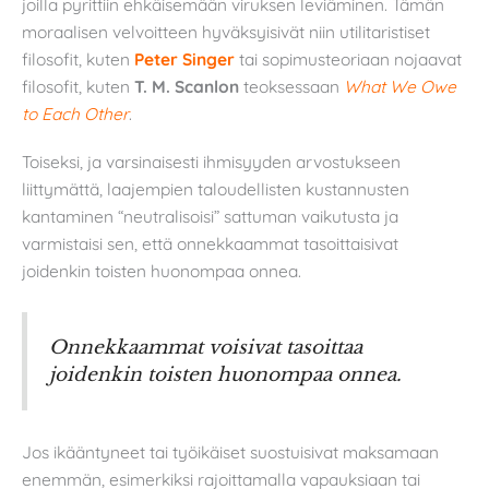
joilla pyrittiin ehkäisemään viruksen leviäminen. Tämän
moraalisen velvoitteen hyväksyisivät niin utilitaristiset
filosofit, kuten
Peter Singer
tai sopimusteoriaan nojaavat
filosofit, kuten
T. M. Scanlon
teoksessaan
What We Owe
to Each Other
.
Toiseksi, ja varsinaisesti ihmisyyden arvostukseen
liittymättä, laajempien taloudellisten kustannusten
kantaminen “neutralisoisi” sattuman vaikutusta ja
varmistaisi sen, että onnekkaammat tasoittaisivat
joidenkin toisten huonompaa onnea.
Onnekkaammat voisivat tasoittaa
joidenkin toisten huonompaa onnea.
Jos ikääntyneet tai työikäiset suostuisivat maksamaan
enemmän, esimerkiksi rajoittamalla vapauksiaan tai