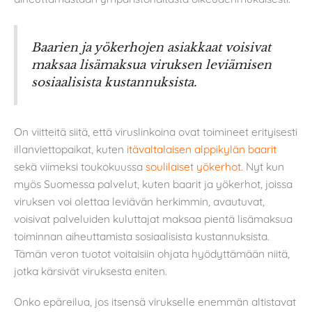
Baarien ja yökerhojen asiakkaat voisivat
maksaa lisämaksua viruksen leviämisen
sosiaalisista kustannuksista.
On viitteitä siitä, että viruslinkoina ovat toimineet erityisesti
illanviettopaikat, kuten
itävaltalaisen alppikylän baarit
sekä viimeksi toukokuussa
soulilaiset yökerhot
. Nyt kun
myös Suomessa palvelut, kuten baarit ja yökerhot, joissa
viruksen voi olettaa leviävän herkimmin, avautuvat,
voisivat palveluiden kuluttajat maksaa pientä lisämaksua
toiminnan aiheuttamista sosiaalisista kustannuksista.
Tämän veron tuotot voitaisiin ohjata hyödyttämään niitä,
jotka kärsivät viruksesta eniten.
Onko epäreilua, jos itsensä virukselle enemmän altistavat