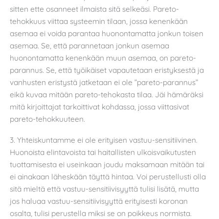
sitten ette osanneet ilmaista sitä selkeäsi. Pareto-
tehokkuus viittaa systeemin tilaan, jossa kenenkään
asemaa ei voida parantaa huonontamatta jonkun toisen
asemaa. Se, että parannetaan jonkun asemaa
huonontamatta kenenkään muun asemaa, on pareto-
parannus. Se, että työikäiset vapautetaan eristyksestä ja
vanhusten eristystä jatketaan ei ole ”pareto-parannus”
eikä kuvaa mitään pareto-tehokasta tilaa. Jäi hämäräksi
mitä kirjoittajat tarkoittivat kohdassa, jossa viittasivat
pareto-tehokkuuteen.
3. Yhteiskuntamme ei ole erityisen vastuu-sensitiivinen.
Huonoista elintavoista tai haitallisten ulkoisvaikutusten
tuottamisesta ei useinkaan joudu maksamaan mitään tai
ei ainakaan läheskään täyttä hintaa. Voi perustellusti olla
sitä mieltä että vastuu-sensitiivisyyttä tulisi lisätä, mutta
jos haluaa vastuu-sensitiivisyyttä erityisesti koronan
osalta, tulisi perustella miksi se on poikkeus normista.