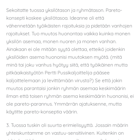
Sekoitatte tuossa yksilötason ja ryhmätason. Pareto-
konsepti koskee yksilötasoa. Ideanne oli että
vähennetään työikäisten rajoituksia ja pidetään vanhojen
rajoitukset. Tuo muutos huonontaa vaikka kuinka monen
yksilön asemaa, monen nuoren ja monen vanhan.
Ainakaan ei ole mitään syytä olettaa, etteikö joidenkin
yksilöiden asema huononisi muutoksen myötä. (mitä
minä tai joku vanhus hyötyy siitä, että työikäinen mutta
pitkäaikaistyötön Pertti Pussikaljoittelija pääsee
kaljoittelemaan ja levittämään virusta?) Se että jokin
muutos parantaisi jonkin ryhmän asemaa keskimäärin
ilman että toisen ryhmän asema keskimäärin huononisi, ei
ole pareto-parannus. Ymmärrän ajatuksenne, mutta
käytitte pareto-konseptia väärin.
3. Tuossa tuskin oli suurta erimielisyyttä. Jossain määrin
yhteiskuntamme on vastuu-sensitiivinen. Kuitenkin on