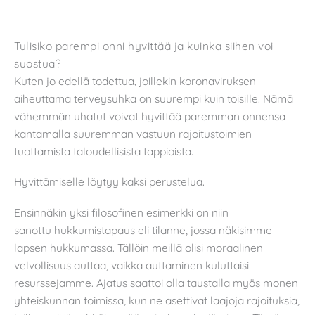
Tulisiko parempi onni hyvittää ja kuinka siihen voi
suostua?
Kuten jo edellä todettua, joillekin koronaviruksen
aiheuttama terveysuhka on suurempi kuin toisille. Nämä
vähemmän uhatut voivat hyvittää paremman onnensa
kantamalla suuremman vastuun rajoitustoimien
tuottamista taloudellisista tappioista.
Hyvittämiselle löytyy kaksi perustelua.
Ensinnäkin yksi filosofinen esimerkki on niin
sanottu hukkumistapaus eli tilanne, jossa näkisimme
lapsen hukkumassa. Tällöin meillä olisi moraalinen
velvollisuus auttaa, vaikka auttaminen kuluttaisi
resurssejamme. Ajatus saattoi olla taustalla myös monen
yhteiskunnan toimissa, kun ne asettivat laajoja rajoituksia,