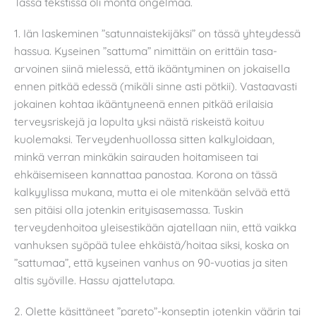
Tässä tekstissä oli monta ongelmaa.
1. Iän laskeminen ”satunnaistekijäksi” on tässä yhteydessä
hassua. Kyseinen ”sattuma” nimittäin on erittäin tasa-
arvoinen siinä mielessä, että ikääntyminen on jokaisella
ennen pitkää edessä (mikäli sinne asti pötkii). Vastaavasti
jokainen kohtaa ikääntyneenä ennen pitkää erilaisia
terveysriskejä ja lopulta yksi näistä riskeistä koituu
kuolemaksi. Terveydenhuollossa sitten kalkyloidaan,
minkä verran minkäkin sairauden hoitamiseen tai
ehkäisemiseen kannattaa panostaa. Korona on tässä
kalkyylissa mukana, mutta ei ole mitenkään selvää että
sen pitäisi olla jotenkin erityisasemassa. Tuskin
terveydenhoitoa yleisestikään ajatellaan niin, että vaikka
vanhuksen syöpää tulee ehkäistä/hoitaa siksi, koska on
”sattumaa”, että kyseinen vanhus on 90-vuotias ja siten
altis syöville. Hassu ajattelutapa.
2. Olette käsittäneet ”pareto”-konseptin jotenkin väärin tai