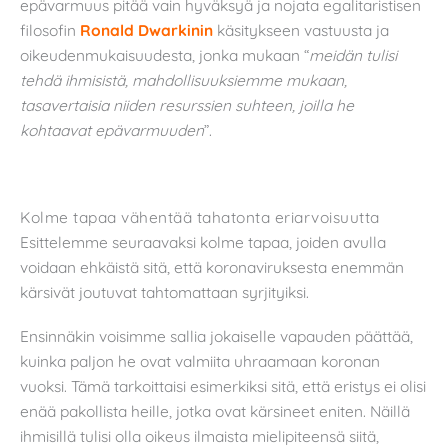
epävarmuus pitää vain hyväksyä ja nojata egalitaristisen
filosofin
Ronald Dwarkinin
käsitykseen vastuusta ja
oikeudenmukaisuudesta, jonka mukaan “
meidän tulisi
tehdä ihmisistä, mahdollisuuksiemme mukaan,
tasavertaisia niiden resurssien suhteen, joilla he
kohtaavat epävarmuuden
”.
Kolme tapaa vähentää tahatonta eriarvoisuutta
Esittelemme seuraavaksi kolme tapaa, joiden avulla
voidaan ehkäistä sitä, että koronaviruksesta enemmän
kärsivät joutuvat tahtomattaan syrjityiksi.
Ensinnäkin voisimme sallia jokaiselle vapauden päättää,
kuinka paljon he ovat valmiita uhraamaan koronan
vuoksi. Tämä tarkoittaisi esimerkiksi sitä, että eristys ei olisi
enää pakollista heille, jotka ovat kärsineet eniten. Näillä
ihmisillä tulisi olla oikeus ilmaista mielipiteensä siitä,