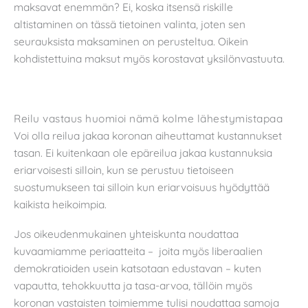
maksavat enemmän? Ei, koska itsensä riskille
altistaminen on tässä tietoinen valinta, joten sen
seurauksista maksaminen on perusteltua. Oikein
kohdistettuina maksut myös korostavat yksilönvastuuta.
Reilu vastaus huomioi nämä kolme lähestymistapaa
Voi olla reilua jakaa koronan aiheuttamat kustannukset
tasan. Ei kuitenkaan ole epäreilua jakaa kustannuksia
eriarvoisesti silloin, kun se perustuu tietoiseen
suostumukseen tai silloin kun eriarvoisuus hyödyttää
kaikista heikoimpia.
Jos oikeudenmukainen yhteiskunta noudattaa
kuvaamiamme periaatteita – joita myös liberaalien
demokratioiden usein katsotaan edustavan – kuten
vapautta, tehokkuutta ja tasa-arvoa, tällöin myös
koronan vastaisten toimiemme tulisi noudattaa samoja