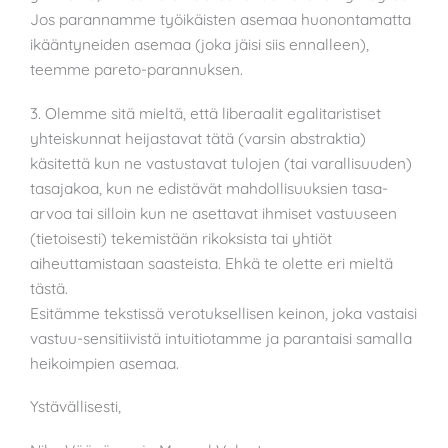
Jos parannamme työikäisten asemaa huonontamatta
ikääntyneiden asemaa (joka jäisi siis ennalleen),
teemme pareto-parannuksen.
3. Olemme sitä mieltä, että liberaalit egalitaristiset
yhteiskunnat heijastavat tätä (varsin abstraktia)
käsitettä kun ne vastustavat tulojen (tai varallisuuden)
tasajakoa, kun ne edistävät mahdollisuuksien tasa-
arvoa tai silloin kun ne asettavat ihmiset vastuuseen
(tietoisesti) tekemistään rikoksista tai yhtiöt
aiheuttamistaan saasteista. Ehkä te olette eri mieltä
tästä.
Esitämme tekstissä verotuksellisen keinon, joka vastaisi
vastuu-sensitiivistä intuitiotamme ja parantaisi samalla
heikoimpien asemaa.
Ystävällisesti,