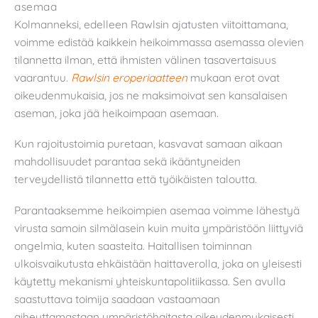
asemaa
Kolmanneksi, edelleen Rawlsin ajatusten viitoittamana,
voimme edistää kaikkein heikoimmassa asemassa olevien
tilannetta ilman, että ihmisten välinen tasavertaisuus
vaarantuu.
Rawlsin eroperiaatteen
mukaan erot ovat
oikeudenmukaisia, jos ne maksimoivat sen kansalaisen
aseman, joka jää heikoimpaan asemaan.
Kun rajoitustoimia puretaan, kasvavat samaan aikaan
mahdollisuudet parantaa sekä ikääntyneiden
terveydellistä tilannetta että työikäisten taloutta.
Parantaaksemme heikoimpien asemaa voimme lähestyä
virusta samoin silmälasein kuin muita ympäristöön liittyviä
ongelmia, kuten saasteita. Haitallisen toiminnan
ulkoisvaikutusta ehkäistään haittaverolla, joka on yleisesti
käytetty mekanismi yhteiskuntapolitiikassa. Sen avulla
saastuttava toimija saadaan vastaamaan
aiheuttamastaan ympäristöhaitasta oikeudenmukaisesti.