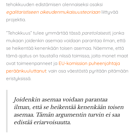
tehokkuuden edistämisen olennaiseksi osaksi
egalitaristiseen oikeudenmukaisuusteoriaan
liittyvää
projektia.
”Tehokkuus” tulee ymmärtää tässä
paretolaise
sti
, jonka
mukaan joidenkin asemaa voidaan parantaa ilman, että
se heikentää kenenkään toisen asemaa. Näemme, että
tämä ajatus on taustalla niissä toimissa, joita monet maat
ovat toimeenpanneet ja
EU-komission puheenjohtaja
peräänkuuluttanut
: vain osa väestöstä pyritään pitämään
eristyksissä.
Joidenkin asemaa voidaan parantaa
ilman, että se heikentää kenenkään toisen
asemaa. Tämän argumentin turvin ei saa
edistää eriarvoisuutta.