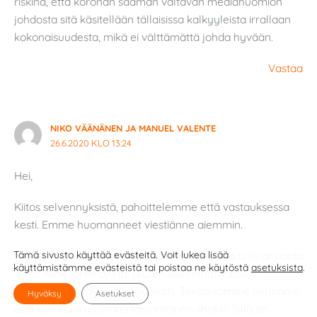
riskinä, että koronan saaman valtavan mediahuomion
johdosta sitä käsitellään tällaisissa kalkyyleista irrallaan
kokonaisuudesta, mikä ei välttämättä johda hyvään.
Vastaa
NIKO VÄÄNÄNEN JA MANUEL VALENTE
26.6.2020 KLO 13:24
Hei,
Kiitos selvennyksistä, pahoittelemme että vastauksessa
kesti. Emme huomanneet viestiänne aiemmin.
1. Olemme samaa mieltä, että eriarvoisuutta tulisi arvioida
Tämä sivusto käyttää evästeitä. Voit lukea lisää
käyttämistämme evästeistä tai poistaa ne käytöstä
asetuksista
.
’koko elinkaaren ajalta’ (kuten useimmat vastuu-
sensitiiviset egalitaristit tekisivät). Tekstissämme oletimme,
Hyväksy
Asetukset
että koronavirus on kertaluontoinen shokki. Sillä on