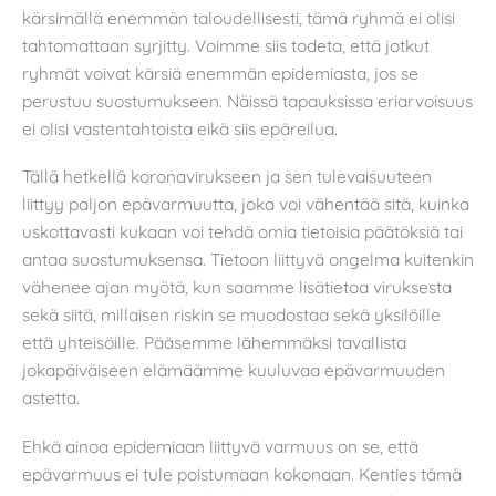
kärsimällä enemmän taloudellisesti, tämä ryhmä ei olisi
tahtomattaan syrjitty. Voimme siis todeta, että jotkut
ryhmät voivat kärsiä enemmän epidemiasta, jos se
perustuu suostumukseen. Näissä tapauksissa eriarvoisuus
ei olisi vastentahtoista eikä siis epäreilua.
Tällä hetkellä koronavirukseen ja sen tulevaisuuteen
liittyy paljon epävarmuutta, joka voi vähentää sitä, kuinka
uskottavasti kukaan voi tehdä omia tietoisia päätöksiä tai
antaa suostumuksensa. Tietoon liittyvä ongelma kuitenkin
vähenee ajan myötä, kun saamme lisätietoa viruksesta
sekä siitä, millaisen riskin se muodostaa sekä yksilöille
että yhteisöille. Pääsemme lähemmäksi tavallista
jokapäiväiseen elämäämme kuuluvaa epävarmuuden
astetta.
Ehkä ainoa epidemiaan liittyvä varmuus on se, että
epävarmuus ei tule poistumaan kokonaan. Kenties tämä