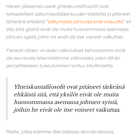
Hänen jälkeensä useat yhteiskuntafilosofit ovat
tarkastelleet
sattumasolidaarisuuden
käsitettä ja pitäneet
tärkeänä ehkäistä “
sattumasta johtuvaa eriarvoisuutta
” eli
sitä, että yksilöt eivät ole muita huonommassa asemassa
johtuen syistä, joihin he eivät ole itse voineet vaikuttaa.
Yleisesti ottaen viruksen vaikutukset kehossamme eivät
ole seurausta tekemistämme valinnoista, joten tähän
periaatteeseen tukeutuminen tuntuu intuitiiviselta.
Yhteiskuntafilosofit ovat pitäneet tärkeänä
ehkäistä sitä, että yksilöt eivät ole muita
huonommassa asemassa johtuen syistä,
joihin he eivät ole itse voineet vaikuttaa.
Meille, jotka elämme liberaaleissa demokratioissa,