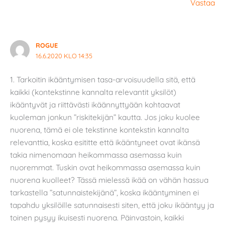
Vastaa
ROGUE
16.6.2020 KLO 14:35
1. Tarkoitin ikääntymisen tasa-arvoisuudella sitä, että
kaikki (kontekstinne kannalta relevantit yksilöt)
ikääntyvät ja riittävästi ikäännyttyään kohtaavat
kuoleman jonkun ”riskitekijän” kautta. Jos joku kuolee
nuorena, tämä ei ole tekstinne kontekstin kannalta
relevanttia, koska esititte että ikääntyneet ovat ikänsä
takia nimenomaan heikommassa asemassa kuin
nuoremmat. Tuskin ovat heikommassa asemassa kuin
nuorena kuolleet? Tässä mielessä ikää on vähän hassua
tarkastella ”satunnaistekijänä”, koska ikääntyminen ei
tapahdu yksilöille satunnaisesti siten, että joku ikääntyy ja
toinen pysyy ikuisesti nuorena. Päinvastoin, kaikki