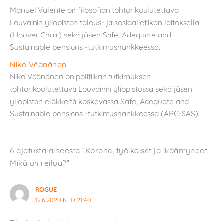
Manuel Valente on filosofian tohtorikoulutettava
Louvainin yliopiston talous- ja sosiaalietiikan laitoksella
(Hoover Chair) sekä jäsen Safe, Adequate and
Sustainable pensions -tutkimushankkeessa.
Niko Väänänen
Niko Väänänen on politiikan tutkimuksen
tohtorikoulutettava Louvainin yliopistossa sekä jäsen
yliopiston eläkkeitä koskevassa Safe, Adequate and
Sustainable pensions -tutkimushankkeessa (ARC-SAS).
6 ajatusta aiheesta “Korona, työikäiset ja ikääntyneet.
Mikä on reilua?”
ROGUE
12.6.2020 KLO 21:40