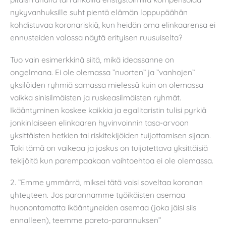
nykyvanhuksille suht pientä elämän loppupäähän
kohdistuvaa koronariskiä, kun heidän oma elinkaarensa ei
ennusteiden valossa näytä erityisen ruusuiselta?
Tuo vain esimerkkinä siitä, mikä ideassanne on
ongelmana. Ei ole olemassa ”nuorten” ja ”vanhojen”
yksilöiden ryhmiä samassa mielessä kuin on olemassa
vaikka sinisilmäisten ja ruskeasilmäisten ryhmät.
Ikääntyminen koskee kaikkia ja egalitaristin tulisi pyrkiä
jonkinlaiseen elinkaaren hyvinvoinnin tasa-arvoon
yksittäisten hetkien tai riskitekijöiden tuijottamisen sijaan.
Toki tämä on vaikeaa ja joskus on tuijotettava yksittäisiä
tekijöitä kun parempaakaan vaihtoehtoa ei ole olemassa.
2. ”Emme ymmärrä, miksei tätä voisi soveltaa koronan
yhteyteen. Jos parannamme työikäisten asemaa
huonontamatta ikääntyneiden asemaa (joka jäisi siis
ennalleen), teemme pareto-parannuksen”