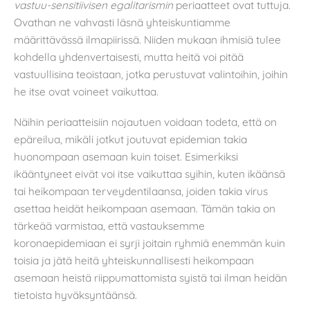
vastuu-sensitiivisen egalitarismin
periaatteet ovat tuttuja.
Ovathan ne vahvasti läsnä yhteiskuntiamme
määrittävässä ilmapiirissä. Niiden mukaan ihmisiä tulee
kohdella yhdenvertaisesti, mutta heitä voi pitää
vastuullisina teoistaan, jotka perustuvat valintoihin, joihin
he itse ovat voineet vaikuttaa.
Näihin periaatteisiin nojautuen voidaan todeta, että on
epäreilua, mikäli jotkut joutuvat epidemian takia
huonompaan asemaan kuin toiset. Esimerkiksi
ikääntyneet eivät voi itse vaikuttaa syihin, kuten ikäänsä
tai heikompaan terveydentilaansa, joiden takia virus
asettaa heidät heikompaan asemaan. Tämän takia on
tärkeää varmistaa, että vastauksemme
koronaepidemiaan ei syrji joitain ryhmiä enemmän kuin
toisia ja jätä heitä yhteiskunnallisesti heikompaan
asemaan heistä riippumattomista syistä tai ilman heidän
tietoista hyväksyntäänsä.