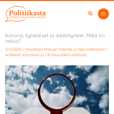
Siirry
sisältöön
Korona, työikäiset ja ikääntyneet. Mikä on
reilua?
12.6.2020
/ Kirjoittaja
Manuel Valente
ja
Niko Väänänen
/
Artikkelit
,
koronavirus
/
6 minuutiksi luettavaa