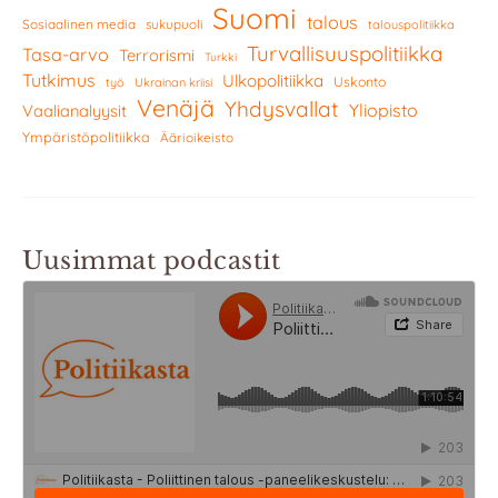
Suomi
talous
Sosiaalinen media
sukupuoli
talouspolitiikka
Turvallisuuspolitiikka
Tasa-arvo
Terrorismi
Turkki
Tutkimus
Ulkopolitiikka
Uskonto
työ
Ukrainan kriisi
Venäjä
Yhdysvallat
Yliopisto
Vaalianalyysit
Ympäristöpolitiikka
Äärioikeisto
Uusimmat podcastit