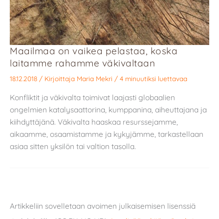
Maailmaa on vaikea pelastaa, koska
laitamme rahamme väkivaltaan
18.12.2018
/ Kirjoittaja
Maria Mekri
/
4 minuutiksi luettavaa
Konfliktit ja väkivalta toimivat laajasti globaalien
ongelmien katalysaattorina, kumppanina, aiheuttajana ja
kiihdyttäjänä. Väkivalta haaskaa resurssejamme,
aikaamme, osaamistamme ja kykyjämme, tarkastellaan
asiaa sitten yksilön tai valtion tasolla.
Artikkeliin sovelletaan avoimen julkaisemisen lisenssiä