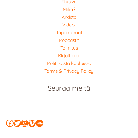
Etusivu
Mikä?
Arkisto
Videot
Tapahtumat
Podcastit
Toimitus
Kirjoittajat
Politiikasta kouluissa
Terms & Privacy Policy
Seuraa meitä
Facebook
Twitter
Instagram
Vimeo
SoundCloud