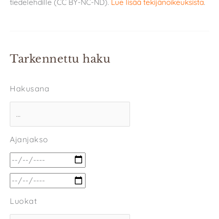
tiedelehdille (CC BY-NC-ND).
Lue lisää tekijänoikeuksista
.
Tarkennettu haku
Hakusana
Ajanjakso
Luokat