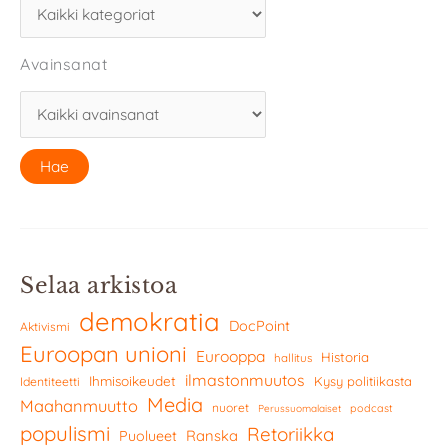
Avainsanat
Selaa arkistoa
demokratia
DocPoint
Aktivismi
Euroopan unioni
Eurooppa
Historia
hallitus
ilmastonmuutos
Ihmisoikeudet
Kysy politiikasta
Identiteetti
Media
Maahanmuutto
nuoret
podcast
Perussuomalaiset
populismi
Retoriikka
Ranska
Puolueet