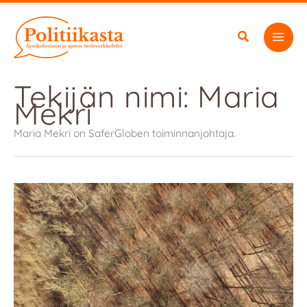
Siirry
sisältöön
Tekijän nimi: Maria
Mekri
Maria Mekri on SaferGloben toiminnanjohtaja.