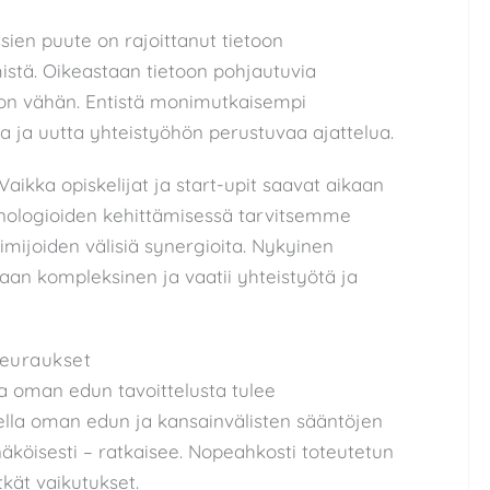
ssien puute on rajoittanut tietoon
istä. Oikeastaan tietoon pohjautuvia
n on vähän. Entistä monimutkaisempi
 ja uutta yhteistyöhön perustuvaa ajattelua.
Vaikka opiskelijat ja start-upit saavat aikaan
nologioiden kehittämisessä tarvitsemme
toimijoiden välisiä synergioita. Nykyinen
n kompleksinen ja vaatii yhteistyötä ja
seuraukset
a oman edun tavoittelusta tulee
lla oman edun ja kansainvälisten sääntöjen
näköisesti – ratkaisee. Nopeahkosti toteutetun
kät vaikutukset.