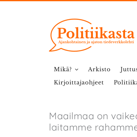
Siirry
sisältöön
Mikä?
Arkisto
Juttu
Kirjoittajaohjeet
Politii
Maailmaa on vaikea
laitamme rahamme