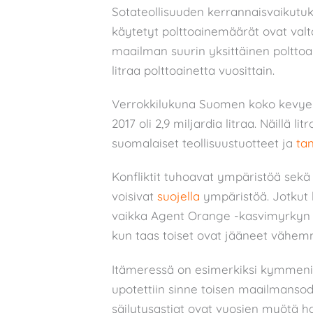
Sotateollisuuden kerrannaisvaikutuk
käytetyt polttoainemäärät ovat valt
maailman suurin yksittäinen polttoa
litraa polttoainetta vuosittain.
Verrokkilukuna Suomen koko kevyen 
2017 oli 2,9 miljardia litraa. Näillä litr
suomalaiset teollisuustuotteet ja
tan
Konfliktit tuhoavat ympäristöä sekä
voisivat
suojella
ympäristöä. Jotkut k
vaikka Agent Orange -kasvimyrkyn k
kun taas toiset ovat jääneet vähem
Itämeressä on esimerkiksi kymmeniä 
upotettiin sinne toisen maailmansod
säilytysastiat ovat vuosien myötä 