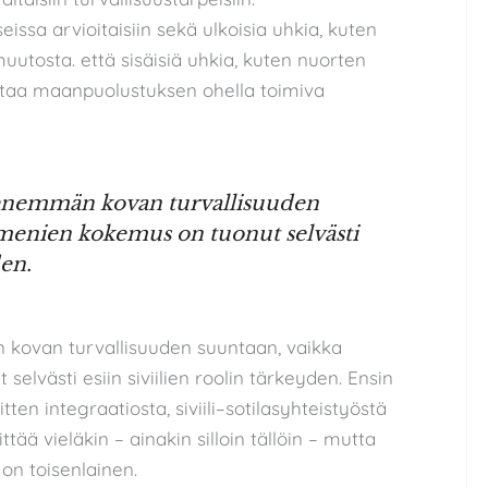
issa arvioitaisiin sekä ulkoisia uhkia, kuten
muutosta. että sisäisiä uhkia, kuten nuorten
istaa maanpuolustuksen ohella toimiva
 enemmän kovan turvallisuuden
menien kokemus on tuonut selvästi
den.
 kovan turvallisuuden suuntaan, vaikka
lvästi esiin siviilien roolin tärkeyden. Ensin
tten integraatiosta, siviili–sotilasyhteistyöstä
tää vieläkin – ainakin silloin tällöin – mutta
on toisenlainen.