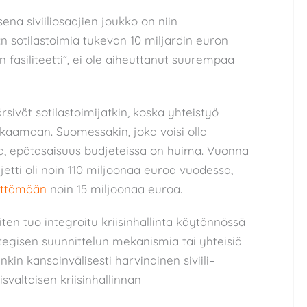
ena siviiliosaajien joukko on niin
:n sotilastoimia tukevan 10 miljardin euron
 fasiliteetti”, ei ole aiheuttanut suurempaa
rsivät sotilastoimijatkin, koska yhteistyö
kaamaan. Suomessakin, joka voisi olla
aa, epätasaisuus budjeteissa on huima. Vuonna
djetti oli noin 110 miljoonaa euroa vuodessa,
yttämään
noin 15 miljoonaa euroa.
ten tuo integroitu kriisinhallinta käytännössä
ategisen suunnittelun mekanismia tai yhteisiä
kin kansainvälisesti harvinainen siviili–
svaltaisen kriisinhallinnan