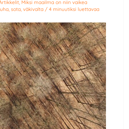
Artikkelit
,
Miksi maailma on niin vaikea
auha
,
sota
,
väkivalta
/
4 minuutiksi luettavaa