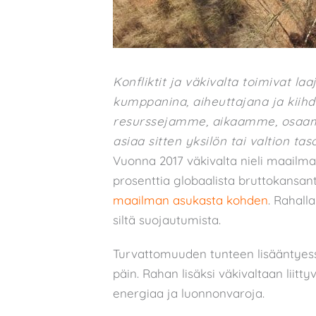
Konfliktit ja väkivalta toimivat la
kumppanina, aiheuttajana ja kiihd
resurssejamme, aikaamme, osaam
asiaa sitten yksilön tai valtion taso
Vuonna 2017 väkivalta nieli maailmanl
prosenttia globaalista bruttokansan
maailman asukasta kohden
. Rahall
siltä suojautumista.
Turvattomuuden tunteen lisääntyes
päin. Rahan lisäksi väkivaltaan liitty
energiaa ja luonnonvaroja.