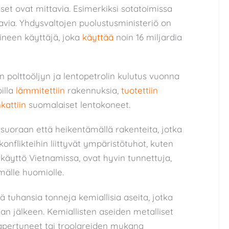
set ovat mittavia. Esimerkiksi sotatoimissa
avia. Yhdysvaltojen puolustusministeriö on
ineen käyttäjä, joka
käyttää
noin 16 miljardia
polttoöljyn ja lentopetrolin kulutus vuonna
oilla
lämmitettiin
rakennuksia,
tuotettiin
kattiin
suomalaiset lentokoneet.
 suoraan että heikentämällä rakenteita, jotka
onflikteihin liittyvät ympäristötuhot, kuten
äyttö Vietnamissa, ovat hyvin tunnettuja,
mälle huomiolle.
tuhansia tonneja kemiallisia aseita, jotka
an jälkeen. Kemiallisten aseiden metalliset
hapertuneet tai troolareiden mukana