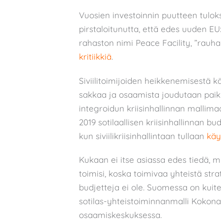
Vuosien investoinnin puutteen tuloks
pirstaloitunutta, että edes uuden EU
rahaston nimi Peace Facility, ”rauhan
kritiikkiä
.
Siviilitoimijoiden heikkenemisestä kä
sakkaa ja osaamista joudutaan paik
integroidun kriisinhallinnan mallim
2019 sotilaallisen kriisinhallinnan bu
kun siviilikriisinhallintaan tullaan
kä
Kukaan ei itse asiassa edes tiedä, mi
toimisi, koska toimivaa yhteistä str
budjetteja ei ole. Suomessa on kuiten
sotilas-yhteistoiminnanmalli Kokonai
osaamiskeskuksessa.