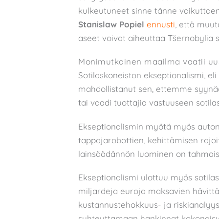
kulkeutuneet sinne tänne vaikuttaen
Stanislaw Popiel
ennusti
, että muu
aseet voivat aiheuttaa Tšernobyli
Monimutkainen maailma vaatii uus
Sotilaskoneiston ekseptionalismi, eli
mahdollistanut sen, ettemme syynää
tai vaadi tuottajia vastuuseen sotil
Ekseptionalismin myötä myös autono
tappajarobottien, kehittämisen rajoit
lainsäädännön luominen on tahmais
Ekseptionalismi ulottuu myös sotila
miljardeja euroja maksavien hävittä
kustannustehokkuus- ja riskianalyysej
suhteuttamaan hankinnat kokonaisvalt