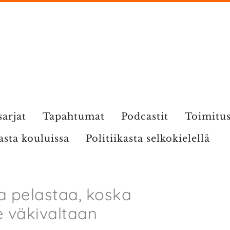
sarjat
Tapahtumat
Podcastit
Toimitu
kasta kouluissa
Politiikasta selkokielellä
 pelastaa, koska
 väkivaltaan