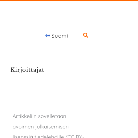
Suomi
s
Kirjoittajat
Artikkeliin sovelletaan
avoimen julkaisemisen
lisenssiä tiedelehdille (CC BY-