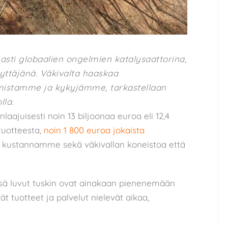
ajasti globaalien ongelmien katalysaattorina,
yttäjänä. Väkivalta haaskaa
istamme ja kykyjämme, tarkastellaan
lla.
aajuisesti noin 13 biljoonaa euroa eli 12,4
tuotteesta,
noin 1 800 euroa jokaista
a kustannamme sekä väkivallan koneistoa että
sä luvut tuskin ovat ainakaan pienenemään
vät tuotteet ja palvelut nielevät aikaa,