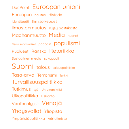
Euroopan unioni
DocPoint
Eurooppa
Historia
hallitus
Ihmisoikeudet
Identiteetti
ilmastonmuutos
Kysy politiikasta
Media
Maahanmuutto
nuoret
populismi
podcast
Perussuomalaiset
Retoriikka
Ranska
Puolueet
Sosiaalinen media
sukupuoli
Suomi
talous
talouspolitiikka
Tasa-arvo
Terrorismi
Turkki
Turvallisuuspolitiikka
Tutkimus
työ
Ukrainan kriisi
Ulkopolitiikka
Uskonto
Venäjä
Vaalianalyysit
Yhdysvallat
Yliopisto
Ympäristöpolitiikka
Äärioikeisto