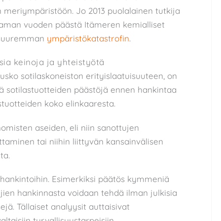
 meriympäristöön. Jo 2013 puolalainen tutkija
taman vuoden päästä Itämeren kemialliset
a suuremman
ympäristökatastrofin
.
ia keinoja ja yhteistyötä
 usko sotilaskoneiston erityislaatuisuuteen, on
 sotilastuotteiden päästöjä ennen hankintaa
astuotteiden koko elinkaaresta.
misten aseiden, eli niin sanottujen
taminen tai niihin liittyvän kansainvälisen
ta.
shankintoihin. Esimerkiksi päätös kymmeniä
jien hankinnasta voidaan tehdä ilman julkisia
ä. Tällaiset analyysit auttaisivat
aisiin turvallisuustarpeisiin.