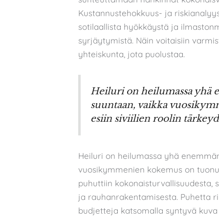
Kustannustehokkuus- ja riskianalyyse
sotilaallista hyökkäystä ja ilmaston
syrjäytymistä. Näin voitaisiin varm
yhteiskunta, jota puolustaa.
Heiluri on heilumassa yhä
suuntaan, vaikka vuosikym
esiin siviilien roolin tärkey
Heiluri on heilumassa yhä enemmän
vuosikymmenien kokemus on tuonut se
puhuttiin kokonaisturvallisuudesta, si
ja rauhanrakentamisesta. Puhetta riit
budjetteja katsomalla syntyvä kuva 