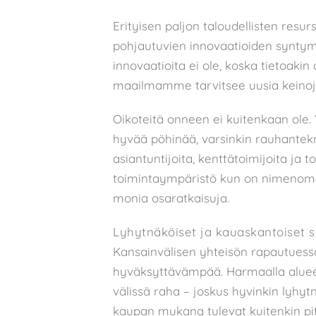
Erityisen paljon taloudellisten resur
pohjautuvien innovaatioiden syntym
innovaatioita ei ole, koska tietoaki
maailmamme tarvitsee uusia keinoja
Oikoteitä onneen ei kuitenkaan ole. 
hyvää pöhinää, varsinkin rauhantek
asiantuntijoita, kenttätoimijoita ja 
toimintaympäristö kun on nimenomaa
monia osaratkaisuja.
Lyhytnäköiset ja kauaskantoiset 
Kansainvälisen yhteisön rapautuess
hyväksyttävämpää. Harmaalla aluee
välissä raha – joskus hyvinkin lyhyt
kaupan mukana tulevat kuitenkin pit