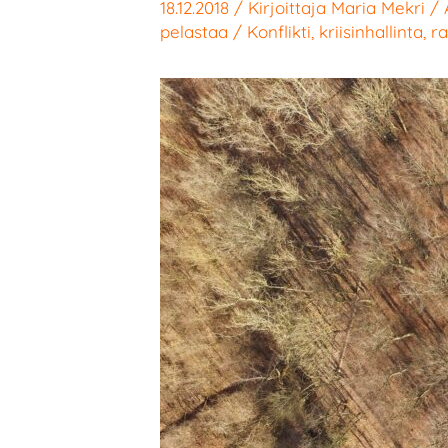
18.12.2018
/ Kirjoittaja
Maria Mekri
/
pelastaa
/
Konflikti
,
kriisinhallinta
,
r