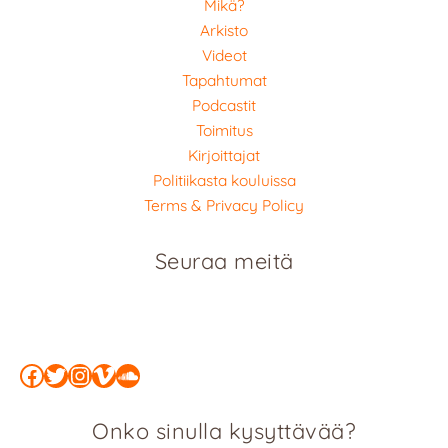
Mikä?
Arkisto
Videot
Tapahtumat
Podcastit
Toimitus
Kirjoittajat
Politiikasta kouluissa
Terms & Privacy Policy
Seuraa meitä
Facebook
Twitter
Instagram
Vimeo
SoundCloud
Onko sinulla kysyttävää?