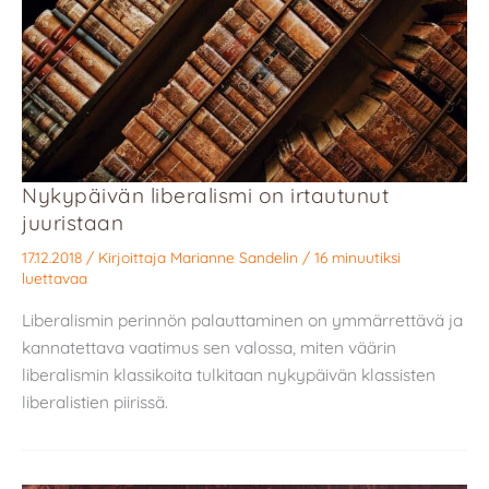
Nykypäivän liberalismi on irtautunut
juuristaan
17.12.2018
/ Kirjoittaja
Marianne Sandelin
/
16 minuutiksi
luettavaa
Liberalismin perinnön palauttaminen on ymmärrettävä ja
kannatettava vaatimus sen valossa, miten väärin
liberalismin klassikoita tulkitaan nykypäivän klassisten
liberalistien piirissä.