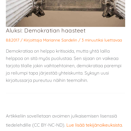
Aluksi: Demokratian haasteet
8.8.2017
/ Kirjoittaja
Marianne Sandelin
/
3 minuutiksi luettavaa
Demokratiaa on helppo kritisoida, mutta yhtä lailla
helppoa on sitä myös puolustaa. Sen sijaan on vaikeaa
tarjota tilalle jokin vaihtoehtoinen, demokratiaa parempi
ja reilumpi tapa järjestää yhteiskunta. Syksyn uusi
kirjoitussarja pureutuu näihin teemoihin.
Artikkeliin sovelletaan avoimen julkaisemisen lisenssiä
tiedelehdille (CC BY-NC-ND).
Lue lisää tekijänoikeuksista
.