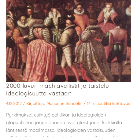
2000-luvun machiavellistit ja taistelu
ideologisuutta vastaan
4.12.2017
/ Kirjoittaja
Marianne Sandelin
/
14 minuutiksi luettavaa
Pyrkimykset esiintyä politiikan ja ideologioiden
yläpuolisena järjen äänenä ovat yleistyneet kaikkialla
läntisessä maailmassa. Ideologioiden vastaisuuden