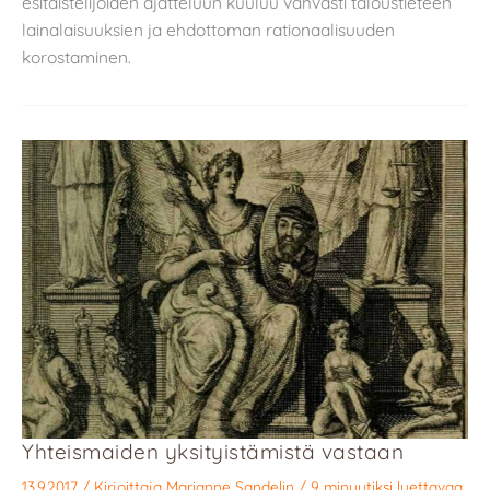
esitaistelijoiden ajatteluun kuuluu vahvasti taloustieteen
lainalaisuuksien ja ehdottoman rationaalisuuden
korostaminen.
Yhteismaiden yksityistämistä vastaan
13.9.2017
/ Kirjoittaja
Marianne Sandelin
/
9 minuutiksi luettavaa