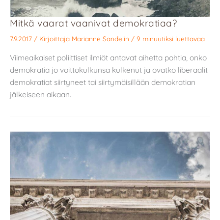
Mitkä vaarat vaanivat demokratiaa?
7.9.2017
/ Kirjoittaja
Marianne Sandelin
/
9 minuutiksi luettavaa
Viimeaikaiset poliittiset ilmiöt antavat aihetta pohtia, onko
demokratia jo voittokulkunsa kulkenut ja ovatko liberaalit
demokratiat siirtyneet tai siirtymäisillään demokratian
jälkeiseen aikaan.