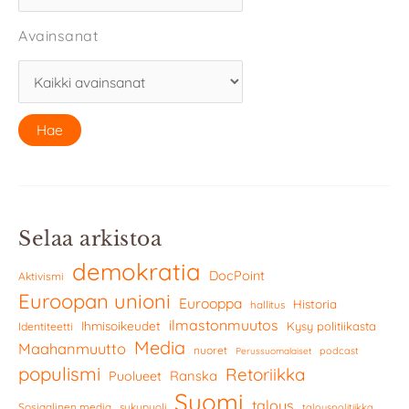
Avainsanat
Selaa arkistoa
demokratia
DocPoint
Aktivismi
Euroopan unioni
Eurooppa
Historia
hallitus
ilmastonmuutos
Ihmisoikeudet
Kysy politiikasta
Identiteetti
Media
Maahanmuutto
nuoret
podcast
Perussuomalaiset
populismi
Retoriikka
Ranska
Puolueet
Suomi
talous
Sosiaalinen media
sukupuoli
talouspolitiikka