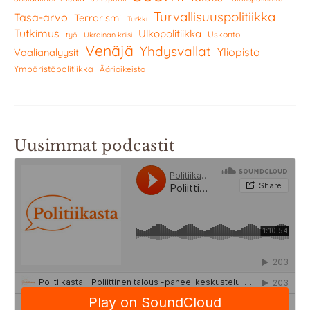
Turvallisuuspolitiikka
Tasa-arvo
Terrorismi
Turkki
Tutkimus
Ulkopolitiikka
Uskonto
työ
Ukrainan kriisi
Venäjä
Yhdysvallat
Yliopisto
Vaalianalyysit
Ympäristöpolitiikka
Äärioikeisto
Uusimmat podcastit