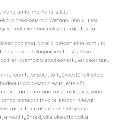
antilismia, merkantilistista
sekä protektionismia vastaan. Hän kritisoi
lle kuuluvia erioikeuksia ja rajoituksia.
yisesti papistoa, aatelia, virkamiehiä ja muita
totesi elävän talonpoikien työstä. Näin hän
npoikien asemasta etuoikeutettujen asemaan.
en mukaan talonpojat ja työväestö tuli pitää
Chydenius päinvastoin esitti, etteivät
tää pakottaa tekemään valtio rikkaaksi, vaan
na omaa onneaan tavoitellessaan tulevat
än vastusti tiukasti myös hintojen ja
a vaati työntekijöille oikeutta valita