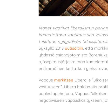
Monet vaativat liberalismin peri
kannatettava vaatimus sen valossa,
tulkitaan nykypäivän ”klassisten lib
Syksyllä 2018
uutisoitiin
, että markk
yhdessä asianajotoimisto Boreniuk
työsopimusjärjestelmän kantelemall
ensimmäinen kerta, kun yleissitovuu
Vapaus
merkitsee
Liberalle ”ulkoise
vastuuseen”. Libera haluaa siis prof
puolestapuhujana. Vapaus ”ulkoisen 
negatiiviseen vapauskäsitykseen, jota