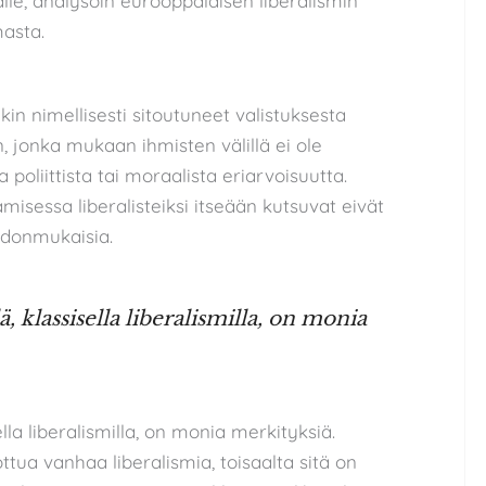
lle, analysoin eurooppalaisen liberalismin
masta.
in nimellisesti sitoutuneet valistuksesta
 jonka mukaan ihmisten välillä ei ole
poliittista tai moraalista eriarvoisuutta.
misessa liberalisteiksi itseään kutsuvat eivät
hdonmukaisia.
ä, klassisella liberalismilla, on monia
ella liberalismilla, on monia merkityksiä.
ottua vanhaa liberalismia, toisaalta sitä on