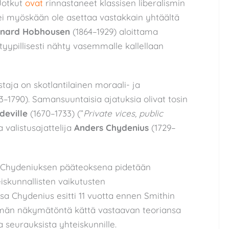
 Jotkut
ovat
rinnastaneet klassisen liberalismin
 ei myöskään ole asettaa vastakkain yhtäältä
nard Hobhousen
(1864–1929) aloittama
 tyypillisesti nähty vasemmalle kallellaan
staja on skotlantilainen moraali- ja
3–1790). Samansuuntaisia ajatuksia olivat tosin
eville
(1670–1733) (”
Private vices, public
 valistusajattelija
Anders Chydenius
(1729–
n Chydeniuksen pääteoksena pidetään
eiskunnallisten vaikutusten
ssa Chydenius esitti 11 vuotta ennen Smithin
ämän näkymätöntä kättä vastaavan teoriansa
a seurauksista yhteiskunnille.