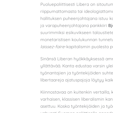
Puoluepoliittisesti Libera on sitoutum
riippumattomasta tai ideologiattom
hallituksen puheenjohtajana istuu
ja varapuheenjohtajana pankkiiri
Bj
suurimmiksi esikuvikseen taloustie
monetaristisen koulukunnan tunne
laissez-faire
-kapitalismin puolesta pu
Sinänsä Liberan hyökkäyksessä amma
yllättävää. Kanta edustaa varsin ylei
työnantajien ja työntekijöiden suhtee
libertaareja ajatuspajoja löytyy kai
Kiinnostavaa on kuitenkin vertailla, 
varhaisen, klassisen liberalismin ka
asettuu. Koska työntekijöiden ja ty