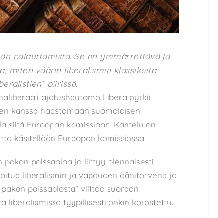
nnön palauttamista. Se on ymmärrettävä ja
 miten väärin liberalismin klassikoita
eralistien” piirissä.
inaliberaali ajatushautomo Libera pyrkii
sen kanssa haastamaan suomalaisen
a siitä Euroopan komissioon. Kantelu on
tta käsitellään Euroopan komissiossa.
n pakon poissaoloa ja liittyy olennaisesti
iloitua liberalismin ja vapauden äänitorvena ja
pakon poissaolosta” viittaa suoraan
 liberalismissa tyypillisesti onkin korostettu.