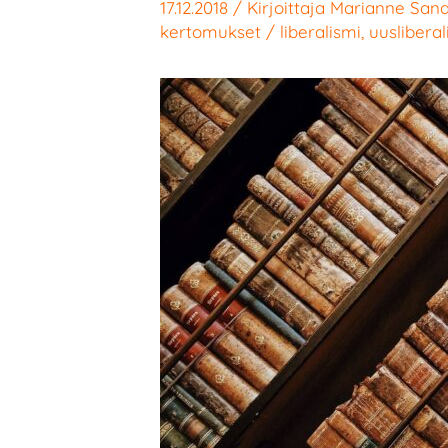
17.12.2018
/ Kirjoittaja
Marianne Sand
kertomukset
/
liberalismi
,
uusliberal