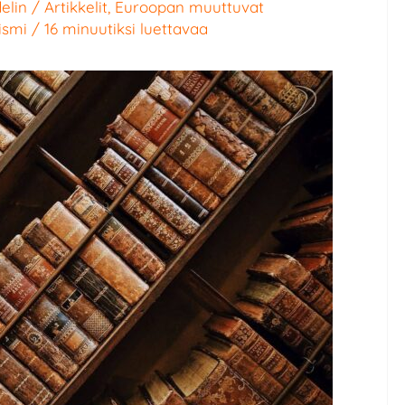
elin
/
Artikkelit
,
Euroopan muuttuvat
ismi
/
16 minuutiksi luettavaa