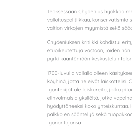
Teoksessaan Chydenius hyökkää merk
valloituspolitiikkaa, konservatismia 
valtion virkojen myymistä sekä säädyi
Chydeniuksen kritiikki kohdistui erit
etuoikeutettuja vastaan, joiden hän 
pyrki kääntämään keskustelun talo
1700-luvulla vallalla olleen käsityks
köyhinä, jotta he eivät laiskottelisi. 
työntekijät ole laiskureita, jotka pi
elinvoimaisia yksilöitä, jotka vapai
hyödyttäneeksi koko yhteiskuntaa. H
palkkojen sääntelyä sekä työpakkoa j
työnantajansa.