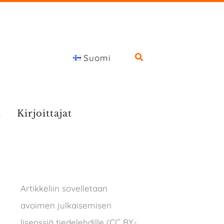
Suomi
s
Kirjoittajat
Artikkeliin sovelletaan
avoimen julkaisemisen
lisenssiä tiedelehdille (CC BY-