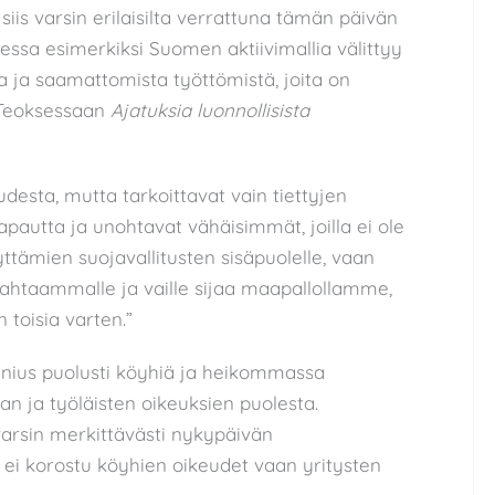
iis varsin erilaisilta verrattuna tämän päivän
aessa esimerkiksi Suomen aktiivimallia välittyy
ta ja saamattomista työttömistä, joita on
 Teoksessaan
Ajatuksia luonnollisista
udesta, mutta tarkoittavat vain tiettyjen
apautta ja unohtavat vähäisimmät, joilla ei ole
ttämien suojavallitusten sisäpuolelle, vaan
in ahtaammalle ja vaille sijaa maapallollamme,
 toisia varten.”
denius puolusti köyhiä ja heikommassa
n ja työläisten oikeuksien puolesta.
varsin merkittävästi nykypäivän
sa ei korostu köyhien oikeudet vaan yritysten