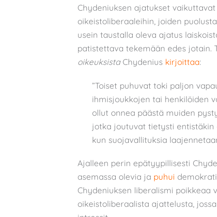
Chydeniuksen ajatukset vaikuttavat s
oikeistoliberaaleihin, joiden puolust
usein taustalla oleva ajatus laiskois
patistettava tekemään edes jotain.
oikeuksista
Chydenius
kirjoittaa
:
”Toiset puhuvat toki paljon vapa
ihmisjoukkojen tai henkilöiden v
ollut onnea päästä muiden pysty
jotka joutuvat tietysti entistäk
kun suojavallituksia laajennetaan
Ajalleen perin epätyypillisesti Chy
asemassa olevia ja
puhui
demokratia
Chydeniuksen liberalismi poikkeaa 
oikeistoliberaalista ajattelusta, jos