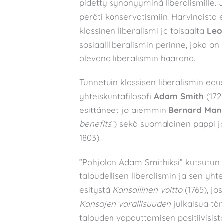
pidetty synonyyminä liberalismille.
peräti konservatismiin. Harvinaista
klassinen liberalismi ja toisaalta
Leo
sosiaaliliberalismin perinne, joka on
olevana liberalismin haarana.
Tunnetuin klassisen liberalismin edu
yhteiskuntafilosofi
Adam Smith
(172
esittäneet jo aiemmin
Bernard Mand
benefits
”) sekä suomalainen pappi ja
1803).
”Pohjolan Adam Smithiksi” kutsutu
taloudellisen liberalismin ja sen yht
esitystä
Kansallinen voitto
(1765), jo
Kansojen varallisuuden
julkaisua t
talouden vapauttamisen positiivisist