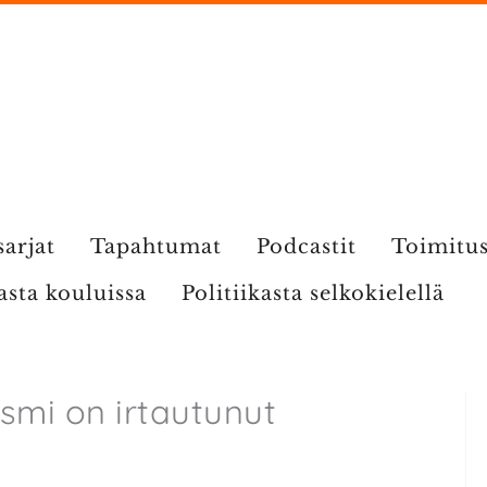
sarjat
Tapahtumat
Podcastit
Toimitu
kasta kouluissa
Politiikasta selkokielellä
smi on irtautunut