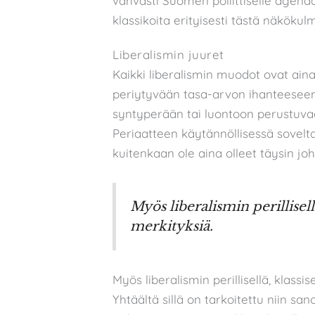
vahvasti Suomen poliittiselle agenda
klassikoita erityisesti tästä näkökul
Liberalismin juuret
Kaikki liberalismin muodot ovat ainak
periytyvään tasa-arvon ihanteeseen,
syntyperään tai luontoon perustuvaa 
Periaatteen käytännöllisessä sovelta
kuitenkaan ole aina olleet täysin jo
Myös liberalismin perillisell
merkityksiä.
Myös liberalismin perillisellä, klassis
Yhtäältä sillä on tarkoitettu niin san