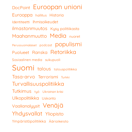
Euroopan unioni
DocPoint
Eurooppa
Historia
hallitus
Ihmisoikeudet
Identiteetti
ilmastonmuutos
Kysy politiikasta
Media
Maahanmuutto
nuoret
populismi
podcast
Perussuomalaiset
Retoriikka
Ranska
Puolueet
Sosiaalinen media
sukupuoli
Suomi
talous
talouspolitiikka
Tasa-arvo
Terrorismi
Turkki
Turvallisuuspolitiikka
Tutkimus
työ
Ukrainan kriisi
Ulkopolitiikka
Uskonto
Venäjä
Vaalianalyysit
Yhdysvallat
Yliopisto
Ympäristöpolitiikka
Äärioikeisto