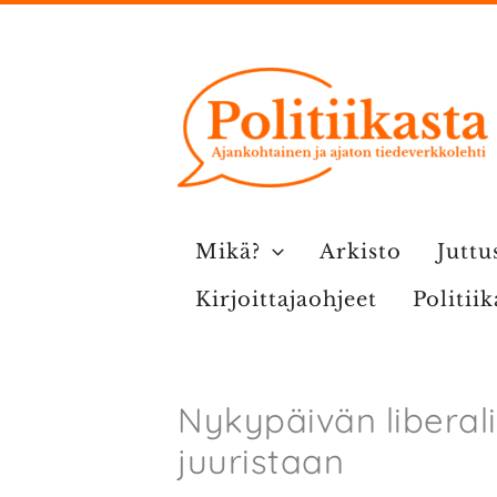
Siirry
sisältöön
Mikä?
Arkisto
Juttu
Kirjoittajaohjeet
Politii
Nykypäivän liberali
juuristaan