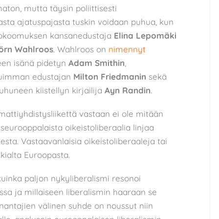
aton, mutta täysin poliittisesti
asta ajatuspajasta tuskin voidaan puhua, kun
 kokoomuksen kansanedustaja
Elina Lepomäki
örn Wahlroos
. Wahlroos on
nimennyt
teen isänä pidetyn
Adam Smithin
,
tuimman edustajan
Milton Friedmanin
sekä
huneen kiistellyn kirjailija
Ayn Randin
.
ttiyhdistysliikettä vastaan ei ole mitään
seurooppalaista oikeistoliberaalia linjaa
sta. Vastaavanlaisia oikeistoliberaaleja tai
kkialta Euroopasta.
kuinka paljon nykyliberalismi resonoi
nssa ja millaiseen liberalismin haaraan se
önantajien välinen suhde on noussut niin