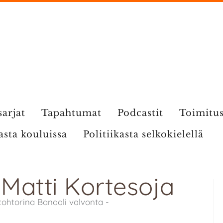
sarjat
Tapahtumat
Podcastit
Toimitu
kasta kouluissa
Politiikasta selkokielellä
 Matti Kortesoja
tohtorina Banaali valvonta -