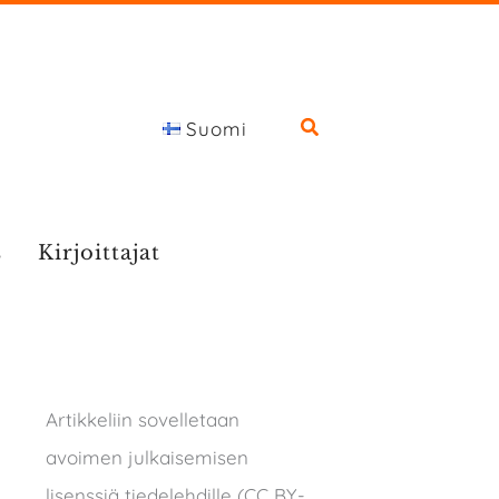
Suomi
s
Kirjoittajat
Artikkeliin sovelletaan
avoimen julkaisemisen
lisenssiä tiedelehdille (CC BY-