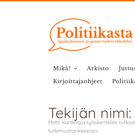
Siirry
sisältöön
Mikä?
Arkisto
Juttu
Kirjoittajaohjeet
Politii
Tekijän nimi:
Matti Kortesoja työskentelee tutkija
tutkimushankkeessa.