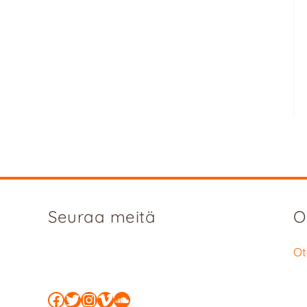
Seuraa meitä
O
Ot
Facebook
Twitter
Instagram
Vimeo
SoundCloud