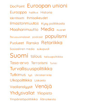
Euroopan unioni
DocPoint
Eurooppa
Historia
hallitus
Ihmisoikeudet
Identiteetti
ilmastonmuutos
Kysy politiikasta
Media
Maahanmuutto
nuoret
populismi
podcast
Perussuomalaiset
Retoriikka
Ranska
Puolueet
Sosiaalinen media
sukupuoli
Suomi
talous
talouspolitiikka
Tasa-arvo
Terrorismi
Turkki
Turvallisuuspolitiikka
Tutkimus
työ
Ukrainan kriisi
Ulkopolitiikka
Uskonto
Venäjä
Vaalianalyysit
Yhdysvallat
Yliopisto
Ympäristöpolitiikka
Äärioikeisto