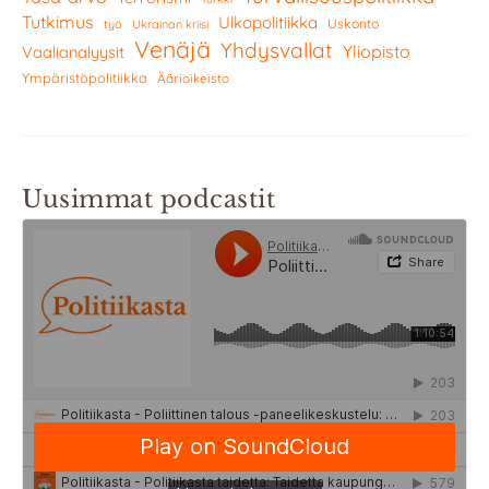
Tutkimus
Ulkopolitiikka
Uskonto
työ
Ukrainan kriisi
Venäjä
Yhdysvallat
Yliopisto
Vaalianalyysit
Ympäristöpolitiikka
Äärioikeisto
Uusimmat podcastit