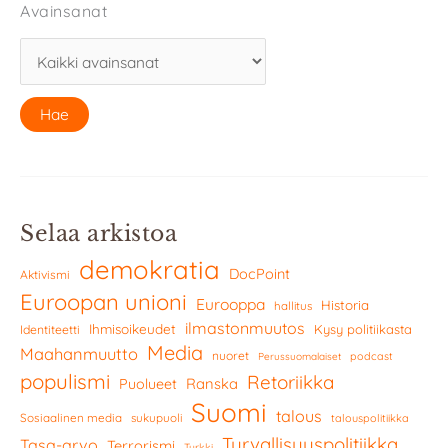
Avainsanat
Selaa arkistoa
demokratia
DocPoint
Aktivismi
Euroopan unioni
Eurooppa
Historia
hallitus
ilmastonmuutos
Ihmisoikeudet
Kysy politiikasta
Identiteetti
Media
Maahanmuutto
nuoret
podcast
Perussuomalaiset
populismi
Retoriikka
Ranska
Puolueet
Suomi
talous
Sosiaalinen media
sukupuoli
talouspolitiikka
Turvallisuuspolitiikka
Tasa-arvo
Terrorismi
Turkki