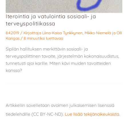
Iterointia ja vatulointia sosiaali- ja
terveyspolitiikassa
8.4.2019
/ Kirjoittaja
Liina-Kaisa Tynkkynen
,
Mikko Niemelä
ja
Olli
Kangas
/
8 minuutiksi luettavaa
Sipilän hallituksen merkittävin sosiaali- ja
terveyspoliittinen tavoite, järjestelmän kokonaisuudistus,
tunnetusti ajoi karille. Miten kävi muiden tavoitteiden
kanssa?
Artikkeliin sovelletaan avoimen julkaisemisen lisenssiä
tiedelehdille (CC BY-NC-ND).
Lue lisää tekijänoikeuksista
.