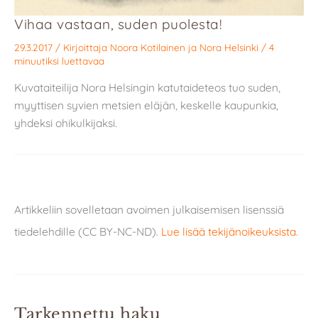
Vihaa vastaan, suden puolesta!
29.3.2017
/ Kirjoittaja
Noora Kotilainen
ja
Nora Helsinki
/
4
minuutiksi luettavaa
Kuvataiteilija Nora Helsingin katutaideteos tuo suden,
myyttisen syvien metsien eläjän, keskelle kaupunkia,
yhdeksi ohikulkijaksi.
Artikkeliin sovelletaan avoimen julkaisemisen lisenssiä
tiedelehdille (CC BY-NC-ND).
Lue lisää tekijänoikeuksista
.
Tarkennettu haku