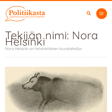
Siirry
sisältöön
Tekijän nimi: Nora
Helsinki
Nora Helsinki on helsinkiläinen kuvataiteilija.