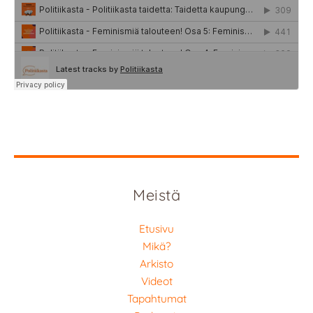
Meistä
Etusivu
Mikä?
Arkisto
Videot
Tapahtumat