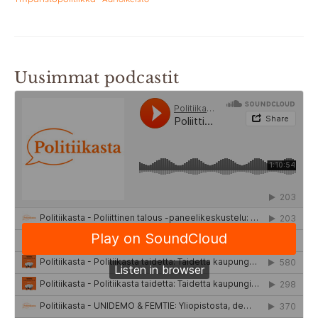
Uusimmat podcastit