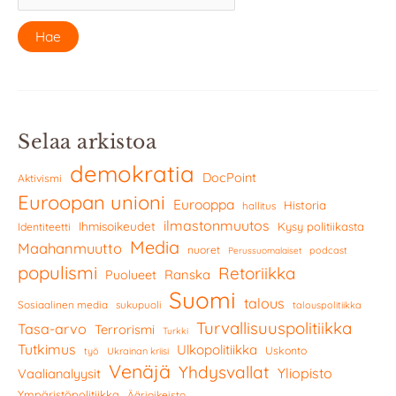
Selaa arkistoa
demokratia
DocPoint
Aktivismi
Euroopan unioni
Eurooppa
Historia
hallitus
ilmastonmuutos
Ihmisoikeudet
Kysy politiikasta
Identiteetti
Media
Maahanmuutto
nuoret
podcast
Perussuomalaiset
populismi
Retoriikka
Ranska
Puolueet
Suomi
talous
Sosiaalinen media
sukupuoli
talouspolitiikka
Turvallisuuspolitiikka
Tasa-arvo
Terrorismi
Turkki
Tutkimus
Ulkopolitiikka
Uskonto
työ
Ukrainan kriisi
Venäjä
Yhdysvallat
Yliopisto
Vaalianalyysit
Ympäristöpolitiikka
Äärioikeisto