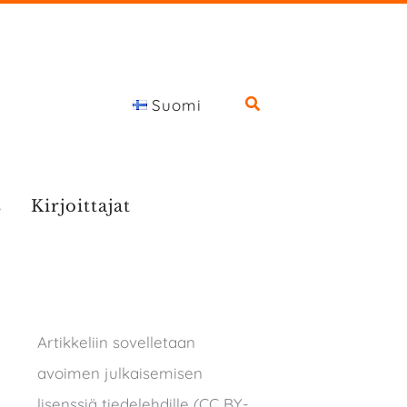
Suomi
s
Kirjoittajat
Artikkeliin sovelletaan
avoimen julkaisemisen
lisenssiä tiedelehdille (CC BY-