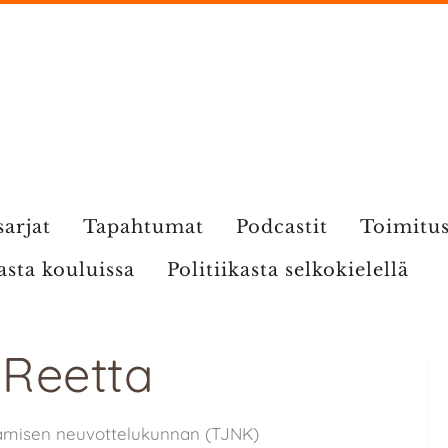
sarjat
Tapahtumat
Podcastit
Toimitu
kasta kouluissa
Politiikasta selkokielellä
 Reetta
stamisen neuvottelukunnan (TJNK)