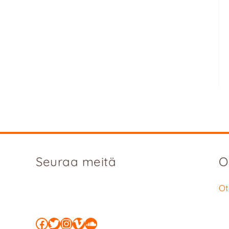
Seuraa meitä
O
Ot
Facebook
Twitter
Instagram
Vimeo
SoundCloud