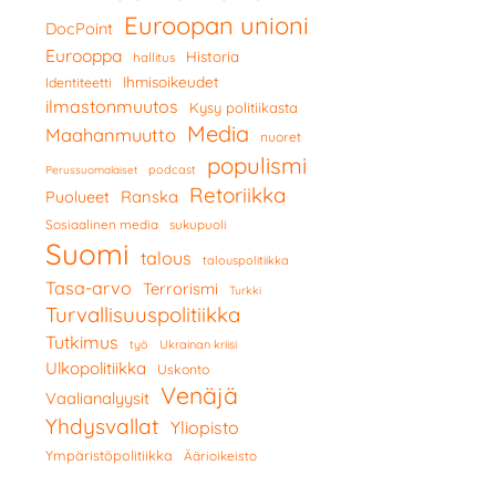
Euroopan unioni
DocPoint
Eurooppa
Historia
hallitus
Ihmisoikeudet
Identiteetti
ilmastonmuutos
Kysy politiikasta
Media
Maahanmuutto
nuoret
populismi
podcast
Perussuomalaiset
Retoriikka
Ranska
Puolueet
Sosiaalinen media
sukupuoli
Suomi
talous
talouspolitiikka
Tasa-arvo
Terrorismi
Turkki
Turvallisuuspolitiikka
Tutkimus
työ
Ukrainan kriisi
Ulkopolitiikka
Uskonto
Venäjä
Vaalianalyysit
Yhdysvallat
Yliopisto
Ympäristöpolitiikka
Äärioikeisto