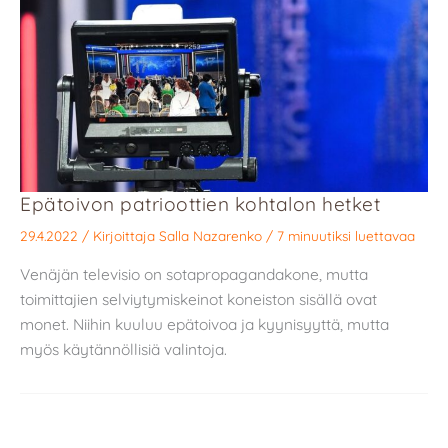
Epätoivon patrioottien kohtalon hetket
29.4.2022
/ Kirjoittaja
Salla Nazarenko
/
7 minuutiksi luettavaa
Venäjän televisio on sotapropagandakone, mutta
toimittajien selviytymiskeinot koneiston sisällä ovat
monet. Niihin kuuluu epätoivoa ja kyynisyyttä, mutta
myös käytännöllisiä valintoja.