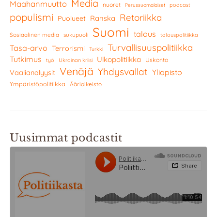
Media
Maahanmuutto
nuoret
podcast
Perussuomalaiset
populismi
Retoriikka
Ranska
Puolueet
Suomi
talous
Sosiaalinen media
sukupuoli
talouspolitiikka
Turvallisuuspolitiikka
Tasa-arvo
Terrorismi
Turkki
Tutkimus
Ulkopolitiikka
Uskonto
työ
Ukrainan kriisi
Venäjä
Yhdysvallat
Yliopisto
Vaalianalyysit
Ympäristöpolitiikka
Äärioikeisto
Uusimmat podcastit