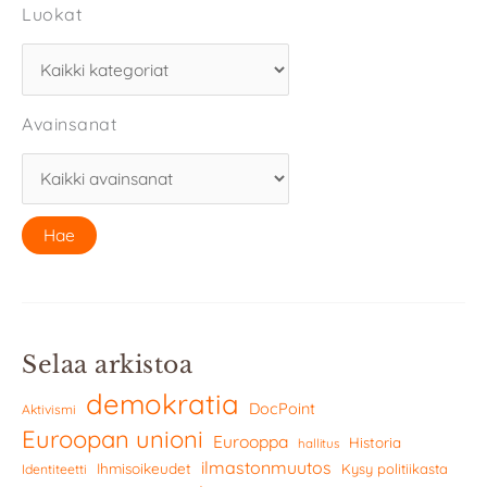
Luokat
Avainsanat
Selaa arkistoa
demokratia
DocPoint
Aktivismi
Euroopan unioni
Eurooppa
Historia
hallitus
ilmastonmuutos
Ihmisoikeudet
Kysy politiikasta
Identiteetti