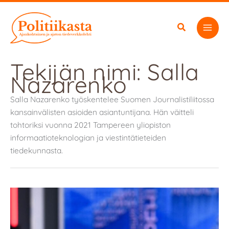
Siirry
sisältöön
Tekijän nimi: Salla
Nazarenko
Salla Nazarenko työskentelee Suomen Journalistiliitossa
kansainvälisten asioiden asiantuntijana. Hän väitteli
tohtoriksi vuonna 2021 Tampereen yliopiston
informaatioteknologian ja viestintätieteiden
tiedekunnasta.