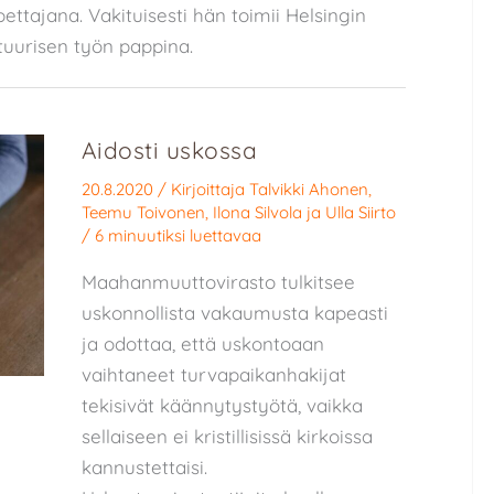
ettajana. Vakituisesti hän toimii Helsingin
uurisen työn pappina.
Aidosti uskossa
20.8.2020
/ Kirjoittaja
Talvikki Ahonen
,
Teemu Toivonen
,
Ilona Silvola
ja
Ulla Siirto
/
6 minuutiksi luettavaa
Maahanmuuttovirasto tulkitsee
uskonnollista vakaumusta kapeasti
ja odottaa, että uskontoaan
vaihtaneet turvapaikanhakijat
tekisivät käännytystyötä, vaikka
sellaiseen ei kristillisissä kirkoissa
kannustettaisi.