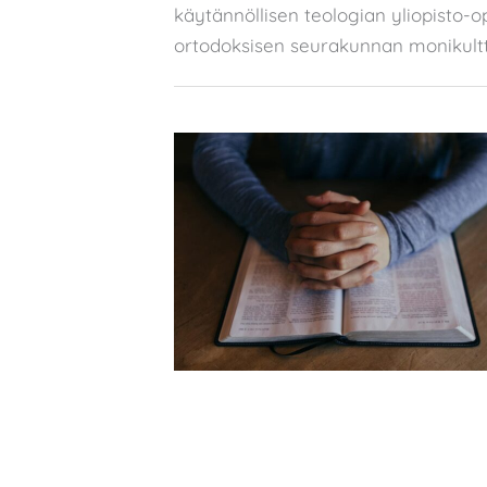
käytännöllisen teologian yliopisto-op
ortodoksisen seurakunnan monikultt