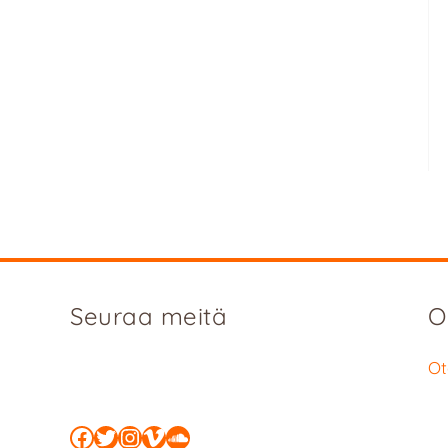
Seuraa meitä
O
Ot
Facebook
Twitter
Instagram
Vimeo
SoundCloud