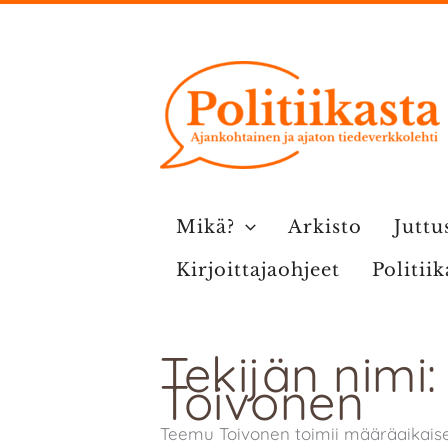
Siirry
sisältöön
Mikä?
Arkisto
Juttu
Kirjoittajaohjeet
Politii
Tekijän nimi
Toivonen
Teemu Toivonen toimii määräaikaise