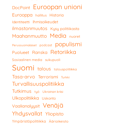
Euroopan unioni
DocPoint
Eurooppa
Historia
hallitus
Ihmisoikeudet
Identiteetti
ilmastonmuutos
Kysy politiikasta
Media
Maahanmuutto
nuoret
populismi
podcast
Perussuomalaiset
Retoriikka
Ranska
Puolueet
Sosiaalinen media
sukupuoli
Suomi
talous
talouspolitiikka
Tasa-arvo
Terrorismi
Turkki
Turvallisuuspolitiikka
Tutkimus
työ
Ukrainan kriisi
Ulkopolitiikka
Uskonto
Venäjä
Vaalianalyysit
Yhdysvallat
Yliopisto
Ympäristöpolitiikka
Äärioikeisto