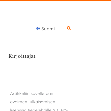
Suomi
s
Kirjoittajat
Artikkeliin sovelletaan
avoimen julkaisemisen
lisenssiä tiedelehdille (CC BY-