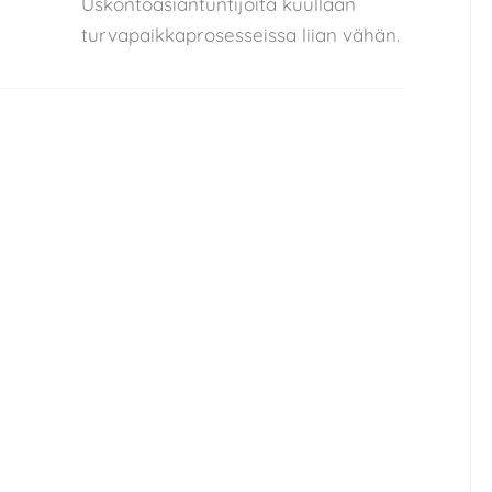
Uskontoasiantuntijoita kuullaan
turvapaikkaprosesseissa liian vähän.