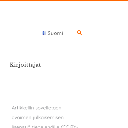
Suomi
s
Kirjoittajat
Artikkeliin sovelletaan
avoimen julkaisemisen
lisenssiä tiedelehdille (CC BY-