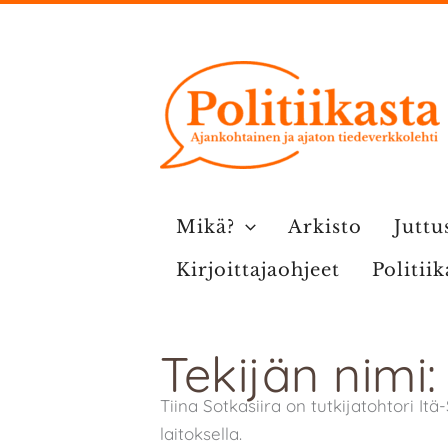
Siirry
sisältöön
Mikä?
Arkisto
Juttu
Kirjoittajaohjeet
Politii
Tekijän nimi:
Tiina Sotkasiira on tutkijatohtori I
laitoksella.