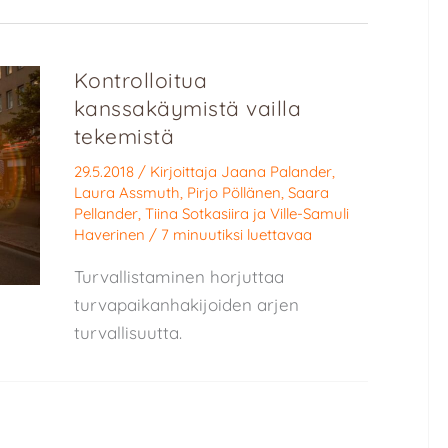
Kontrolloitua
kanssakäymistä vailla
tekemistä
29.5.2018
/ Kirjoittaja
Jaana Palander
,
Laura Assmuth
,
Pirjo Pöllänen
,
Saara
Pellander
,
Tiina Sotkasiira
ja
Ville-Samuli
Haverinen
/
7 minuutiksi luettavaa
Turvallistaminen horjuttaa
turvapaikanhakijoiden arjen
turvallisuutta.