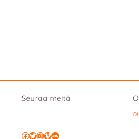
Seuraa meitä
O
Ot
Facebook
Twitter
Instagram
Vimeo
SoundCloud