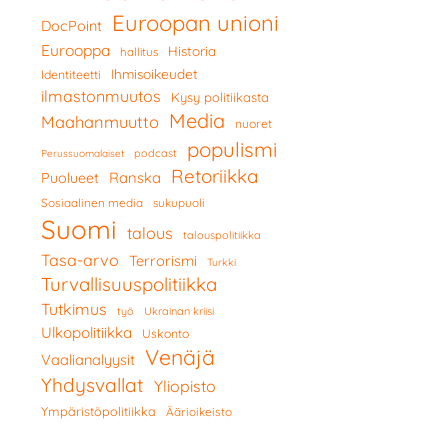
Euroopan unioni
DocPoint
Eurooppa
Historia
hallitus
Ihmisoikeudet
Identiteetti
ilmastonmuutos
Kysy politiikasta
Media
Maahanmuutto
nuoret
populismi
podcast
Perussuomalaiset
Retoriikka
Ranska
Puolueet
Sosiaalinen media
sukupuoli
Suomi
talous
talouspolitiikka
Tasa-arvo
Terrorismi
Turkki
Turvallisuuspolitiikka
Tutkimus
työ
Ukrainan kriisi
Ulkopolitiikka
Uskonto
Venäjä
Vaalianalyysit
Yhdysvallat
Yliopisto
Ympäristöpolitiikka
Äärioikeisto