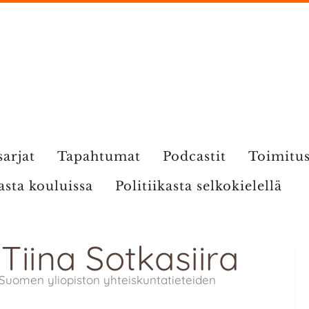
sarjat
Tapahtumat
Podcastit
Toimitu
kasta kouluissa
Politiikasta selkokielellä
 Tiina Sotkasiira
tä-Suomen yliopiston yhteiskuntatieteiden