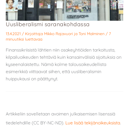
Uusliberalismi saranakohdassa
13.4.2021
/ Kirjoittaja
Mikko Rajavuori
ja
Toni Malminen
/
7
minuutiksi luettavaa
Finanssikriisistä lähtien niin osakeyhtiöiden tarkoitusta,
kilpailuoikeuden tehtäviä kuin kansainvälisiä sijoituksia on
kyseenalaistettu. Nämä kolme talousoikeudellista
esimerkkiä viittaavat siihen, että uusliberalismin
huippukausi on päättynyt.
Artikkeliin sovelletaan avoimen julkaisemisen lisenssiä
tiedelehdille (CC BY-NC-ND).
Lue lisää tekijänoikeuksista
.