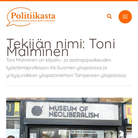
Siirry
sisältöön
Tekijän nimi: Toni
Malminen
Toni Malminen on kilpailu- ja asianajajaoikeuden
työelämäprofessori Itä-Suomen yliopistossa ja
yritysjuridiikan yliopistonlehtori Tampereen yliopistossa.