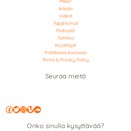
Mikä?
Arkisto
Videot
Tapahtumat
Podcastit
Toimitus
Kirjoittajat
Politiikasta kouluissa
Terms & Privacy Policy
Seuraa meitä
Facebook
Twitter
Instagram
Vimeo
SoundCloud
Onko sinulla kysyttävää?