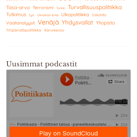
Turvallisuuspolitiikka
Tasa-arvo
Terrorismi
Turkki
Tutkimus
Ulkopolitiikka
Uskonto
työ
Ukrainan kriisi
Venäjä
Yhdysvallat
Yliopisto
Vaalianalyysit
Ympäristöpolitiikka
Äärioikeisto
Uusimmat podcastit