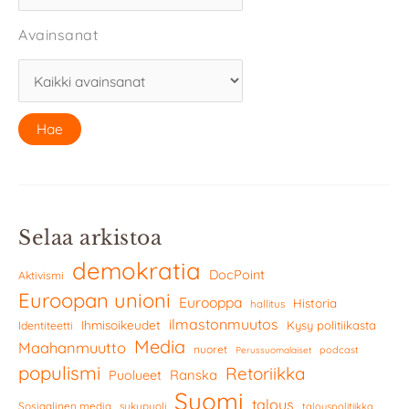
Avainsanat
Selaa arkistoa
demokratia
DocPoint
Aktivismi
Euroopan unioni
Eurooppa
Historia
hallitus
ilmastonmuutos
Ihmisoikeudet
Kysy politiikasta
Identiteetti
Media
Maahanmuutto
nuoret
podcast
Perussuomalaiset
populismi
Retoriikka
Ranska
Puolueet
Suomi
talous
Sosiaalinen media
sukupuoli
talouspolitiikka