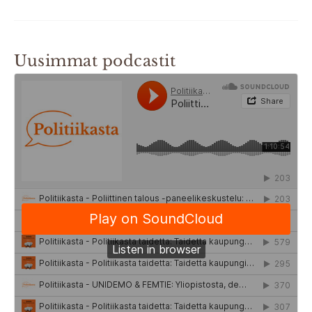
Uusimmat podcastit