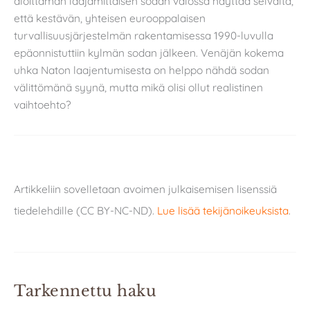
aloittaman laajamittaisen sodan valossa näyttää selvältä,
että kestävän, yhteisen eurooppalaisen
turvallisuusjärjestelmän rakentamisessa 1990-luvulla
epäonnistuttiin kylmän sodan jälkeen. Venäjän kokema
uhka Naton laajentumisesta on helppo nähdä sodan
välittömänä syynä, mutta mikä olisi ollut realistinen
vaihtoehto?
Artikkeliin sovelletaan avoimen julkaisemisen lisenssiä
tiedelehdille (CC BY-NC-ND).
Lue lisää tekijänoikeuksista
.
Tarkennettu haku