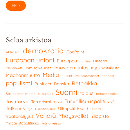
Selaa arkistoa
demokratia
DocPoint
Aktivismi
Euroopan unioni
Eurooppa
Historia
hallitus
ilmastonmuutos
Ihmisoikeudet
Kysy politiikasta
Identiteetti
Media
Maahanmuutto
nuoret
podcast
Perussuomalaiset
populismi
Retoriikka
Ranska
Puolueet
Suomi
talous
Sosiaalinen media
sukupuoli
talouspolitiikka
Turvallisuuspolitiikka
Tasa-arvo
Terrorismi
Turkki
Tutkimus
Ulkopolitiikka
Uskonto
työ
Ukrainan kriisi
Venäjä
Yhdysvallat
Yliopisto
Vaalianalyysit
Ympäristöpolitiikka
Äärioikeisto