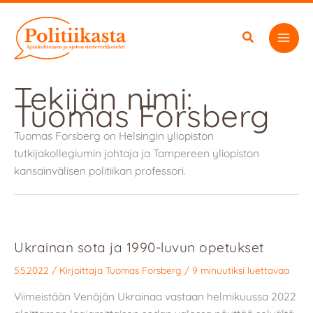
Siirry
sisältöön
Tekijän nimi:
Tuomas Forsberg
Tuomas Forsberg on Helsingin yliopiston
tutkijakollegiumin johtaja ja Tampereen yliopiston
kansainvälisen politiikan professori.
Ukrainan sota ja 1990-luvun opetukset
5.5.2022
/ Kirjoittaja
Tuomas Forsberg
/
9 minuutiksi luettavaa
Viimeistään Venäjän Ukrainaa vastaan helmikuussa 2022