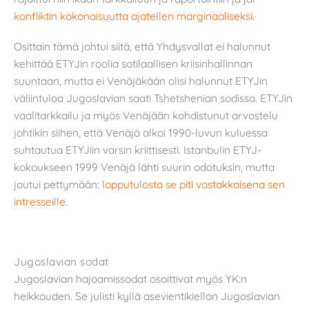
konfliktin kokonaisuutta ajatellen marginaaliseksi
.
Osittain tämä johtui siitä, että Yhdysvallat ei halunnut
kehittää ETYJin roolia sotilaallisen kriisinhallinnan
suuntaan, mutta ei Venäjäkään olisi halunnut ETYJin
väliintuloa Jugoslavian saati Tshetshenian sodissa. ETYJin
vaalitarkkailu ja myös Venäjään kohdistunut arvostelu
johtikin siihen, että Venäjä alkoi 1990-luvun kuluessa
suhtautua ETYJiin varsin kriittisesti. Istanbulin ETYJ-
kokoukseen 1999 Venäjä lähti suurin odotuksin, mutta
joutui pettymään:
lopputulosta se piti vastakkaisena sen
intresseille
.
Jugoslavian sodat
Jugoslavian hajoamissodat osoittivat myös YK:n
heikkouden. Se julisti kyllä asevientikiellon Jugoslavian