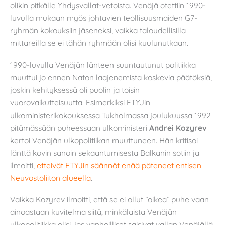
olikin pitkälle Yhdysvallat-vetoista. Venäjä otettiin 1990-
luvulla mukaan myös johtavien teollisuusmaiden G7-
ryhmän kokouksiin jäseneksi, vaikka taloudellisilla
mittareilla se ei tähän ryhmään olisi kuulunutkaan.
1990-luvulla Venäjän länteen suuntautunut politiikka
muuttui jo ennen Naton laajenemista koskevia päätöksiä,
joskin kehityksessä oli puolin ja toisin
vuorovaikutteisuutta. Esimerkiksi ETYJin
ulkoministerikokouksessa Tukholmassa joulukuussa 1992
pitämässään puheessaan ulkoministeri
Andrei Kozyrev
kertoi Venäjän ulkopolitiikan muuttuneen. Hän kritisoi
länttä kovin sanoin sekaantumisesta Balkanin sotiin ja
ilmoitti,
etteivät ETYJin säännöt enää päteneet entisen
Neuvostoliiton alueella
.
Vaikka Kozyrev ilmoitti, että se ei ollut ”oikea” puhe vaan
ainoastaan kuvitelma siitä, minkälaista Venäjän
ulkopolitiikka olisi, jos vanhoilliset saisivat vallan Venäjällä,