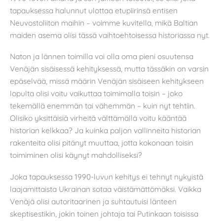
tapauksessa halunnut ulottaa etupiirinsä entisen
Neuvostoliiton maihin – voimme kuvitella, mikä Baltian
maiden asema olisi tässä vaihtoehtoisessa historiassa nyt.
Naton ja lännen toimilla voi olla oma pieni osuutensa
Venäjän sisäisessä kehityksessä, mutta tässäkin on varsin
epäselvää, missä määrin Venäjän sisäiseen kehitykseen
lopulta olisi voitu vaikuttaa toimimalla toisin – joko
tekemällä enemmän tai vähemmän – kuin nyt tehtiin.
Olisiko yksittäisiä virheitä välttämällä voitu kääntää
historian kelkkaa? Ja kuinka paljon vallinneita historian
rakenteita olisi pitänyt muuttaa, jotta kokonaan toisin
toimiminen olisi käynyt mahdolliseksi?
Joka tapauksessa 1990-luvun kehitys ei tehnyt nykyistä
laajamittaista Ukrainan sotaa väistämättömäksi. Vaikka
Venäjä olisi autoritaarinen ja suhtautuisi länteen
skeptisestikin, jokin toinen johtaja tai Putinkaan toisissa