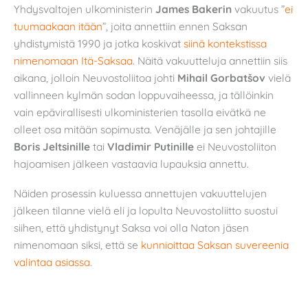
Yhdysvaltojen ulkoministerin
James Bakerin
vakuutus ”
ei
tuumaakaan itään
”, joita annettiin ennen Saksan
yhdistymistä 1990 ja jotka koskivat
siinä kontekstissa
nimenomaan Itä-Saksaa
. Näitä vakuutteluja annettiin siis
aikana, jolloin Neuvostoliitoa johti
Mihail Gorbatšov
vielä
vallinneen kylmän sodan loppuvaiheessa, ja tällöinkin
vain epävirallisesti ulkoministerien tasolla eivätkä ne
olleet osa mitään sopimusta. Venäjälle ja sen johtajille
Boris Jeltsinille
tai
Vladimir Putinille
ei Neuvostoliiton
hajoamisen jälkeen vastaavia lupauksia annettu.
Näiden prosessin kuluessa annettujen vakuuttelujen
jälkeen tilanne vielä eli ja lopulta Neuvostoliitto suostui
siihen, että yhdistynyt Saksa voi olla Naton jäsen
nimenomaan siksi, että se
kunnioittaa Saksan suvereenia
valintaa asiassa
.