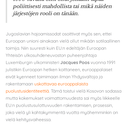
poliittisesti mahdollista tai mikä näiden
järjestöjen rooli on tänään.
Jugoslavian hajoamissodat osoittivat myös sen, ettei
Euroopan unioni ainakaan vielä ollut mikään sotilaallinen
toimija. Niin suuresti kuin EU:n edeltäjän Euroopan
Yhteisön ulkosuhdeneuvoston puheenjohtaja
Luxemburgin ulkoministeri
Jacques Poos
vuonna 1991
julistikin Euroopan hetken koittaneen, eurooppalaiset
eivät kyenneet toimimaan ilman Yhdysvaltoja ja
rakentamaan
uskottavaa eurooppalaista
puolustusidentiteettiä
. Tämä toistui vielä Kosovon sodassa
mutta kokemukset voimattomuudesta sai myös liikkeelle
EU:n puolustusulottuvuuden rakentamisen, prosessin,
joka vielä yli kahtakymmentä vuotta myöhemminkin on
vielä kehitysvaiheessa.