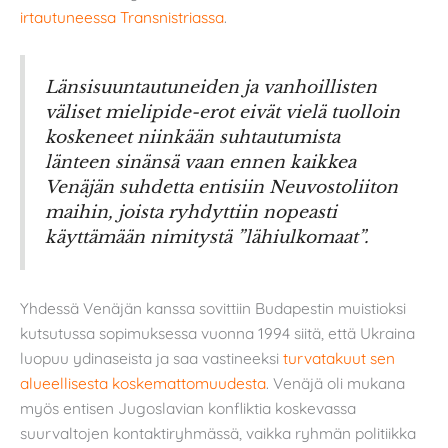
irtautuneessa Transnistriassa
.
Länsisuuntautuneiden ja vanhoillisten
väliset mielipide-erot eivät vielä tuolloin
koskeneet niinkään suhtautumista
länteen sinänsä vaan ennen kaikkea
Venäjän suhdetta entisiin Neuvostoliiton
maihin, joista ryhdyttiin nopeasti
käyttämään nimitystä ”lähiulkomaat”.
Yhdessä Venäjän kanssa sovittiin Budapestin muistioksi
kutsutussa sopimuksessa vuonna 1994 siitä, että Ukraina
luopuu ydinaseista ja saa vastineeksi
turvatakuut sen
alueellisesta koskemattomuudesta
. Venäjä oli mukana
myös entisen Jugoslavian konfliktia koskevassa
suurvaltojen kontaktiryhmässä, vaikka ryhmän politiikka