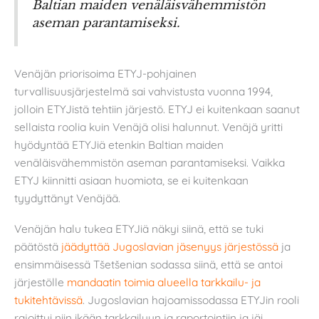
Baltian maiden venäläisvähemmistön
aseman parantamiseksi.
Venäjän priorisoima ETYJ-pohjainen
turvallisuusjärjestelmä sai vahvistusta vuonna 1994,
jolloin ETYJistä tehtiin järjestö. ETYJ ei kuitenkaan saanut
sellaista roolia kuin Venäjä olisi halunnut. Venäjä yritti
hyödyntää ETYJiä etenkin Baltian maiden
venäläisvähemmistön aseman parantamiseksi. Vaikka
ETYJ kiinnitti asiaan huomiota, se ei kuitenkaan
tyydyttänyt Venäjää.
Venäjän halu tukea ETYJiä näkyi siinä, että se tuki
päätöstä
jäädyttää Jugoslavian jäsenyys järjestössä
ja
ensimmäisessä Tšetšenian sodassa siinä, että se antoi
järjestölle
mandaatin toimia alueella tarkkailu- ja
tukitehtävissä
. Jugoslavian hajoamissodassa ETYJin rooli
rajoittui niin ikään tarkkailuun ja raportointiin ja jäi