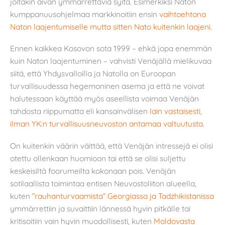
joitakin aivan ymmärrettäviä syitä. Esimerkiksi Naton
kumppanuusohjelmaa markkinoitiin ensin
vaihtoehtona
Naton laajentumiselle mutta sitten Nato kuitenkin laajeni
.
Ennen kaikkea Kosovon sota 1999 – ehkä jopa enemmän
kuin Naton laajentuminen – vahvisti Venäjällä mielikuvaa
siitä, että Yhdysvalloilla ja Natolla on Euroopan
turvallisuudessa hegemoninen asema ja että ne voivat
halutessaan käyttää myös aseellista voimaa Venäjän
tahdosta riippumatta eli kansainvälisen
lain vastaisesti,
ilman YK:n turvallisuusneuvoston antamaa valtuutusta
.
On kuitenkin väärin väittää, että Venäjän intressejä ei olisi
otettu ollenkaan huomioon tai että se olisi suljettu
keskeisiltä foorumeilta kokonaan pois. Venäjän
sotilaallista toimintaa entisen Neuvostoliiton alueella,
kuten
”rauhanturvaamista” Georgiassa ja Tadzhikistanissa
ymmärrettiin ja suvaittiin lännessä hyvin pitkälle tai
kritisoitiin vain hyvin muodollisesti, kuten
Moldovasta