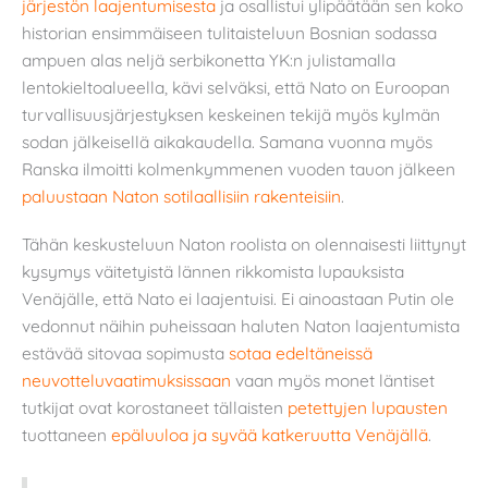
järjestön laajentumisesta
ja osallistui ylipäätään sen koko
historian ensimmäiseen tulitaisteluun Bosnian sodassa
ampuen alas neljä serbikonetta YK:n julistamalla
lentokieltoalueella, kävi selväksi, että Nato on Euroopan
turvallisuusjärjestyksen keskeinen tekijä myös kylmän
sodan jälkeisellä aikakaudella. Samana vuonna myös
Ranska ilmoitti kolmenkymmenen vuoden tauon jälkeen
paluustaan Naton sotilaallisiin rakenteisiin
.
Tähän keskusteluun Naton roolista on olennaisesti liittynyt
kysymys väitetyistä lännen rikkomista lupauksista
Venäjälle, että Nato ei laajentuisi. Ei ainoastaan Putin ole
vedonnut näihin puheissaan haluten Naton laajentumista
estävää sitovaa sopimusta
sotaa edeltäneissä
neuvotteluvaatimuksissaan
vaan myös monet läntiset
tutkijat ovat korostaneet tällaisten
petettyjen lupausten
tuottaneen
epäluuloa ja syvää katkeruutta Venäjällä
.