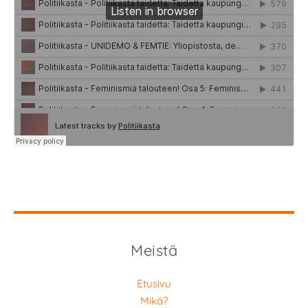
Meistä
Etusivu
Mikä?