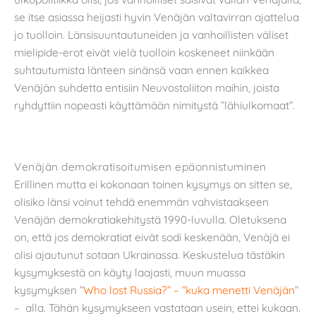
se itse asiassa heijasti hyvin Venäjän valtavirran ajattelua
jo tuolloin. Länsisuuntautuneiden ja vanhoillisten väliset
mielipide-erot eivät vielä tuolloin koskeneet niinkään
suhtautumista länteen sinänsä vaan ennen kaikkea
Venäjän suhdetta entisiin Neuvostoliiton maihin, joista
ryhdyttiin nopeasti käyttämään nimitystä ”lähiulkomaat”.
Venäjän demokratisoitumisen epäonnistuminen
Erillinen mutta ei kokonaan toinen kysymys on sitten se,
olisiko länsi voinut tehdä enemmän vahvistaakseen
Venäjän demokratiakehitystä 1990-luvulla. Oletuksena
on, että jos demokratiat eivät sodi keskenään, Venäjä ei
olisi ajautunut sotaan Ukrainassa. Keskustelua tästäkin
kysymyksestä on käyty laajasti, muun muassa
kysymyksen ”
Who lost Russia?” – ”kuka menetti Venäjän
”
– alla. Tähän kysymykseen vastataan usein, ettei kukaan.