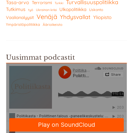
Turvallisuuspolitiikka
Tasa-arvo
Terrorismi
Turkki
Tutkimus
Ulkopolitiikka
Uskonto
työ
Ukrainan kriisi
Venäjä
Yhdysvallat
Yliopisto
Vaalianalyysit
Ympäristöpolitiikka
Äärioikeisto
Uusimmat podcastit