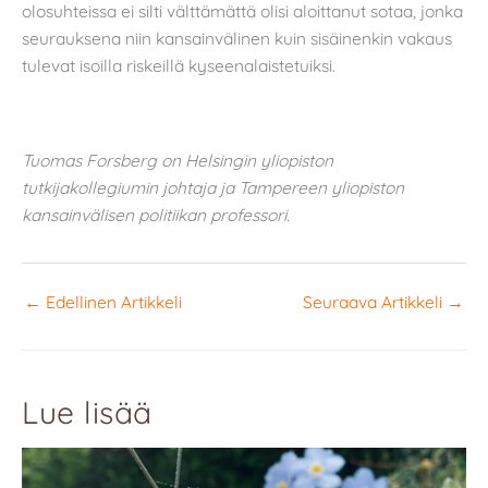
olosuhteissa ei silti välttämättä olisi aloittanut sotaa, jonka
seurauksena niin kansainvälinen kuin sisäinenkin vakaus
tulevat isoilla riskeillä kyseenalaistetuiksi.
Tuomas Forsberg on Helsingin yliopiston
tutkijakollegiumin johtaja ja Tampereen yliopiston
kansainvälisen politiikan professori.
←
Edellinen Artikkeli
Seuraava Artikkeli
→
Lue lisää