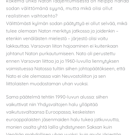
kokema uhka Naton laajentumisesta on helppo nähdä
sodan välittömänä syynä, mutta mikä olisi ollut
realistinen vaihtoehto?
Välittömästi kylmän sodan päätyttyä ei ollut selvää, mikä
tulee olemaan Naton merkitys jatkossa ja joidenkin –
etenkin venäläisten mielestä – järjestö olisi voitu
lakkauttaa. Varsovan liiton hajoaminen ei kuitenkaan
johtanut Naton purkautumiseen. Nato oli perustettu
ennen Varsovan liittoa ja jo 1960-luvulla liennytyksen
voimistuessa Natossa tultiin siihen johtopäätökseen, että
Nato ei ole olemassa vain Neuvostoliiton ja sen
liittolaisten muodostaman uhan vuoksi.
Sama päätelmä tehtiin 1990-luvun alussa: siihen
vaikuttivat niin Yhdysvaltojen halu ylläpitää
vaikutusvaltaansa Euroopassa, keskeisten
eurooppalaisten jäsenmaiden halu tukea jatkuvuutta,
monien osalta yhtä lailla yhdistyneen Saksan kuin
Venäjän mahdollisen uhan vuoksi, kuin myös järjestön