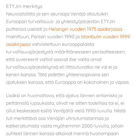
ETYJin merkitys
Neuvostoliitto ja sen seuraaja Venäjä sitoutuikin
Euroopan turvallisuus- ja yhteistyöjärjestön ETYJin
puitteissa useasti jo
Helsingin vuoden 1975 asiakirjassa
mainittuun, Pariisin vuoden 1990 ja
Istanbulin vuoden 1999
asiakirjassa
vahvistettuun eurooppalaista
turvallisuusjärjestystä määrittäneeseen periaatteeseen,
että suvereenit valtiot saavat itse valita omat
turvallisuusjärjestelynsä eli liittoutuvatko ne vai ei ja
kenen kanssa. Tätä pidettiin yhteensopivana sen
ajatuksen kanssa, että Eurooppa on kokonainen ja vapaa.
Lisäksi on huomattava, että ajatus lännen antamista ja
pettämistä lupauksista, olivat ne sitten todellisia tai ei, ei
ollut keskeisesti esillä Venäjällä vielä 1990-luvulla. Niistä
tuli merkittävä osa Venäjän uhriutumistarinaa ja
katkeroitumista vasta myöhemmin 2000-luvulla, jolloin
suhteet lännen kanssa alkoivat mennä huonompaan