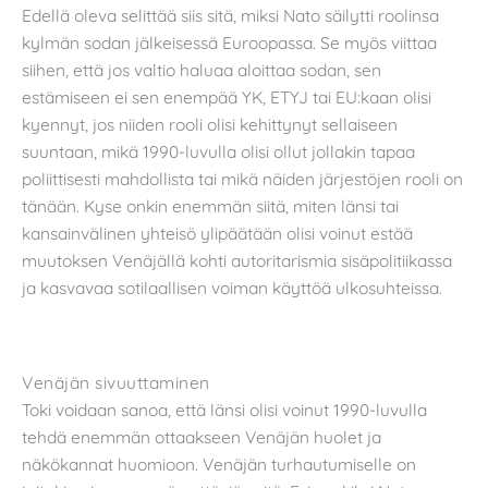
Edellä oleva selittää siis sitä, miksi Nato säilytti roolinsa
kylmän sodan jälkeisessä Euroopassa. Se myös viittaa
siihen, että jos valtio haluaa aloittaa sodan, sen
estämiseen ei sen enempää YK, ETYJ tai EU:kaan olisi
kyennyt, jos niiden rooli olisi kehittynyt sellaiseen
suuntaan, mikä 1990-luvulla olisi ollut jollakin tapaa
poliittisesti mahdollista tai mikä näiden järjestöjen rooli on
tänään. Kyse onkin enemmän siitä, miten länsi tai
kansainvälinen yhteisö ylipäätään olisi voinut estää
muutoksen Venäjällä kohti autoritarismia sisäpolitiikassa
ja kasvavaa sotilaallisen voiman käyttöä ulkosuhteissa.
Venäjän sivuuttaminen
Toki voidaan sanoa, että länsi olisi voinut 1990-luvulla
tehdä enemmän ottaakseen Venäjän huolet ja
näkökannat huomioon. Venäjän turhautumiselle on