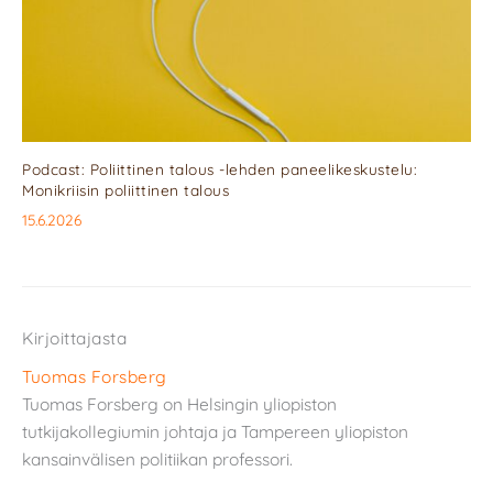
Podcast: Poliittinen talous -lehden paneelikeskustelu:
Monikriisin poliittinen talous
15.6.2026
Kirjoittajasta
Tuomas Forsberg
Tuomas Forsberg on Helsingin yliopiston
tutkijakollegiumin johtaja ja Tampereen yliopiston
kansainvälisen politiikan professori.