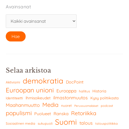
Avainsanat
Selaa arkistoa
demokratia
DocPoint
Aktivismi
Euroopan unioni
Eurooppa
Historia
hallitus
ilmastonmuutos
Ihmisoikeudet
Kysy politiikasta
Identiteetti
Media
Maahanmuutto
nuoret
podcast
Perussuomalaiset
populismi
Retoriikka
Ranska
Puolueet
Suomi
talous
Sosiaalinen media
sukupuoli
talouspolitiikka