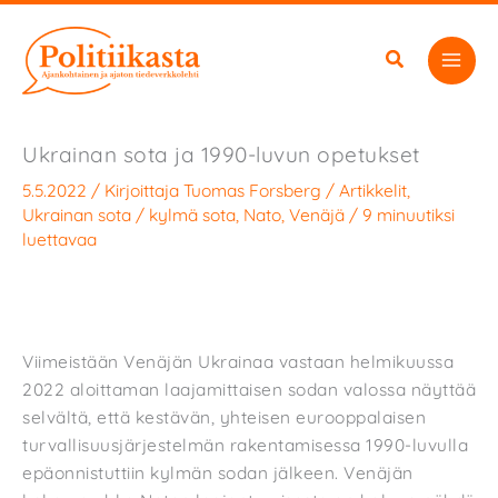
Siirry
sisältöön
Ukrainan sota ja 1990-luvun opetukset
5.5.2022
/ Kirjoittaja
Tuomas Forsberg
/
Artikkelit
,
Ukrainan sota
/
kylmä sota
,
Nato
,
Venäjä
/
9 minuutiksi
luettavaa
Viimeistään Venäjän Ukrainaa vastaan helmikuussa
2022 aloittaman laajamittaisen sodan valossa näyttää
selvältä, että kestävän, yhteisen eurooppalaisen
turvallisuusjärjestelmän rakentamisessa 1990-luvulla
epäonnistuttiin kylmän sodan jälkeen. Venäjän