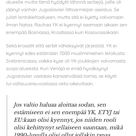
alueelle mutta tämä hyödytti lähinnä serbejä, joille oli
jäänyt vanhan Jugoslavian liittoarmeijan aseistus. Se
julisti lentokieltoalueen, mutta sitä ei kyetty valvomaan
ilman Natoa. Rauhaa YK ei kyennyt saamaan aikaan sen
enempää Bosniassa, Kroatiassa kuin Kosovossakaan.
Sekä kroaatit että serbit väheksyivät järjestöä. YK ei
kyennyt edes estämään 7000 muslimimiehen teloitusta
Srebrenicassa, vaikka kyse oli YK-joukkojen valvomasta
suoja-alueesta. Kun Venäjä ei enää hyväksynyt
Jugoslavian vastaisia kansainvälisiä toimia, se käytti
turvallisuusneuvostossa veto-oikeuttaan.
Jos valtio haluaa aloittaa sodan, sen
estämiseen ei sen enempää YK, ETYJ tai
EU:kaan olisi kyennyt, jos niiden rooli
olisi kehittynyt sellaiseen suuntaan, mikä
1990-luvulla olisi ollut jollakin tapaa