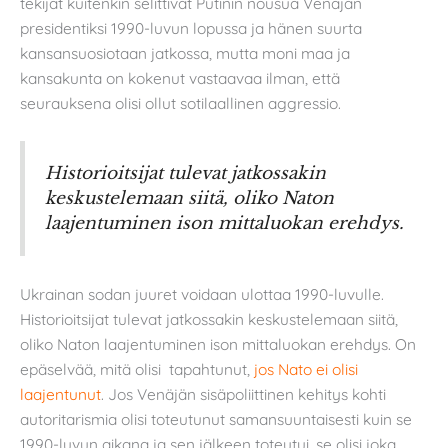
tekijät kuitenkin selittivät Putinin nousua Venäjän
presidentiksi 1990-luvun lopussa ja hänen suurta
kansansuosiotaan jatkossa, mutta moni maa ja
kansakunta on kokenut vastaavaa ilman, että
seurauksena olisi ollut sotilaallinen aggressio.
Historioitsijat tulevat jatkossakin
keskustelemaan siitä, oliko Naton
laajentuminen ison mittaluokan erehdys.
Ukrainan sodan juuret voidaan ulottaa 1990-luvulle.
Historioitsijat tulevat jatkossakin keskustelemaan siitä,
oliko Naton laajentuminen ison mittaluokan erehdys. On
epäselvää, mitä olisi tapahtunut,
jos Nato ei olisi
laajentunut
. Jos Venäjän sisäpoliittinen kehitys kohti
autoritarismia olisi toteutunut samansuuntaisesti kuin se
1990-luvun aikana ja sen jälkeen toteutui, se olisi joka