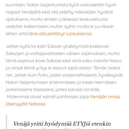
suuntaan. Naton laajentumista kyllä vastustettiin hyvin
laajasti Venäjällä eikä sitä pidetty mitenkään hyvänä
ajatuksena, mutta ainakin julkisessa keskustelussa
vedottiin kaikenlaisiin muihin syihin mutta ei juurikaan
siihen, että
länsi olisi pettänyt lupauksensa
.
Jeltsin kyllä toi esiin Saksan yhdistymistä koskevan
Saksojen ja voittajavaltioiden välisen sopimuksen, mutta
tämä sopimus koski Saksaa eikä siinä edes mainita Natoa
ja niinpä tämä yritys ei saanut siipiä alleen. Tämän lisäksi
niin Jeltsin kuin Putin, joskin vastentahtoisesti, hyväksyivät
Naton laajentumisen ensimmäisen ja toisen kierroksen
jonkinlaisena tosiasiana, jonka kanssa voi elää.
Molemmat olivat valmiit pohtimaan jopa
Venäjän omaa
jäsenyyttä Natossa
.
Venäjä yritti hyödyntää ETYJiä etenkin