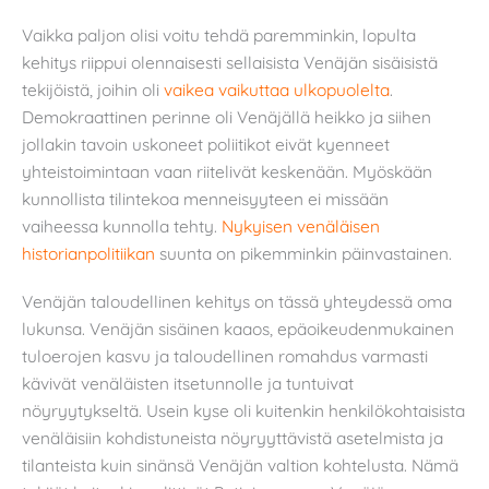
Vaikka paljon olisi voitu tehdä paremminkin, lopulta
kehitys riippui olennaisesti sellaisista Venäjän sisäisistä
tekijöistä, joihin oli
vaikea vaikuttaa ulkopuolelta
.
Demokraattinen perinne oli Venäjällä heikko ja siihen
jollakin tavoin uskoneet poliitikot eivät kyenneet
yhteistoimintaan vaan riitelivät keskenään. Myöskään
kunnollista tilintekoa menneisyyteen ei missään
vaiheessa kunnolla tehty.
Nykyisen venäläisen
historianpolitiikan
suunta on pikemminkin päinvastainen.
Venäjän taloudellinen kehitys on tässä yhteydessä oma
lukunsa. Venäjän sisäinen kaaos, epäoikeudenmukainen
tuloerojen kasvu ja taloudellinen romahdus varmasti
kävivät venäläisten itsetunnolle ja tuntuivat
nöyryytykseltä. Usein kyse oli kuitenkin henkilökohtaisista
venäläisiin kohdistuneista nöyryyttävistä asetelmista ja
tilanteista kuin sinänsä Venäjän valtion kohtelusta. Nämä