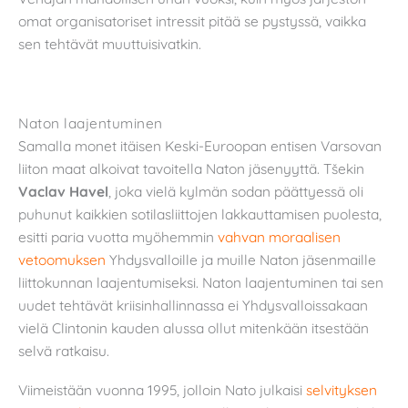
omat organisatoriset intressit pitää se pystyssä, vaikka
sen tehtävät muuttuisivatkin.
Naton laajentuminen
Samalla monet itäisen Keski-Euroopan entisen Varsovan
liiton maat alkoivat tavoitella Naton jäsenyyttä. Tšekin
Vaclav Havel
, joka vielä kylmän sodan päättyessä oli
puhunut kaikkien sotilasliittojen lakkauttamisen puolesta,
esitti paria vuotta myöhemmin
vahvan moraalisen
vetoomuksen
Yhdysvalloille ja muille Naton jäsenmaille
liittokunnan laajentumiseksi. Naton laajentuminen tai sen
uudet tehtävät kriisinhallinnassa ei Yhdysvalloissakaan
vielä Clintonin kauden alussa ollut mitenkään itsestään
selvä ratkaisu.
Viimeistään vuonna 1995, jolloin Nato julkaisi
selvityksen