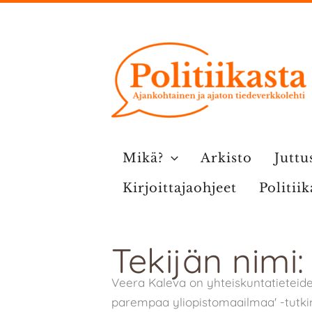
Siirry
sisältöön
Mikä?
Arkisto
Juttu
Kirjoittajaohjeet
Politii
Tekijän nimi
Veera Kaleva on yhteiskuntatieteide
parempaa yliopistomaailmaa' -tutk