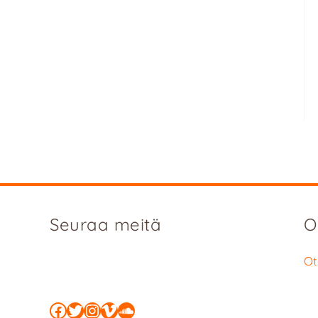
Seuraa meitä
O
Ot
Facebook
Twitter
Instagram
Vimeo
SoundCloud