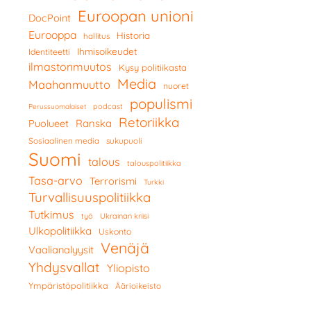
Euroopan unioni
DocPoint
Eurooppa
Historia
hallitus
Ihmisoikeudet
Identiteetti
ilmastonmuutos
Kysy politiikasta
Media
Maahanmuutto
nuoret
populismi
podcast
Perussuomalaiset
Retoriikka
Ranska
Puolueet
Sosiaalinen media
sukupuoli
Suomi
talous
talouspolitiikka
Tasa-arvo
Terrorismi
Turkki
Turvallisuuspolitiikka
Tutkimus
työ
Ukrainan kriisi
Ulkopolitiikka
Uskonto
Venäjä
Vaalianalyysit
Yhdysvallat
Yliopisto
Ympäristöpolitiikka
Äärioikeisto