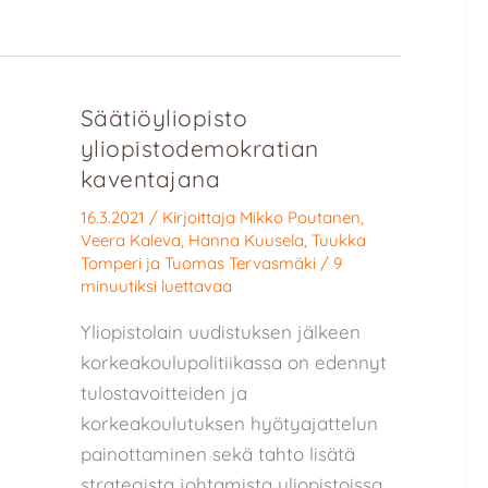
Säätiöyliopisto
yliopistodemokratian
kaventajana
16.3.2021
/ Kirjoittaja
Mikko Poutanen
,
Veera Kaleva
,
Hanna Kuusela
,
Tuukka
Tomperi
ja
Tuomas Tervasmäki
/
9
minuutiksi luettavaa
Yliopistolain uudistuksen jälkeen
korkeakoulupolitiikassa on edennyt
tulostavoitteiden ja
korkeakoulutuksen hyötyajattelun
painottaminen sekä tahto lisätä
strategista johtamista yliopistoissa.