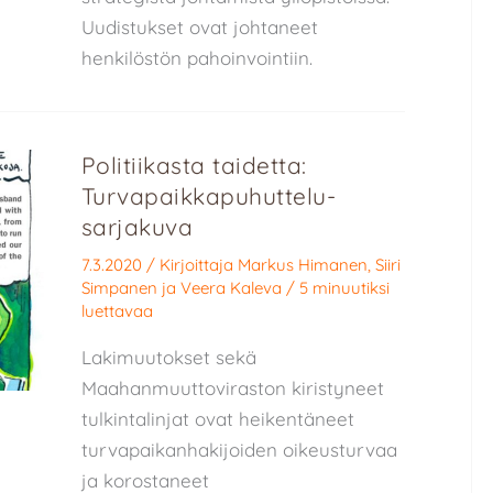
Uudistukset ovat johtaneet
henkilöstön pahoinvointiin.
Politiikasta taidetta:
Turvapaikkapuhuttelu-
sarjakuva
7.3.2020
/ Kirjoittaja
Markus Himanen
,
Siiri
Simpanen
ja
Veera Kaleva
/
5 minuutiksi
luettavaa
Lakimuutokset sekä
Maahanmuuttoviraston kiristyneet
tulkintalinjat ovat heikentäneet
turvapaikanhakijoiden oikeusturvaa
ja korostaneet