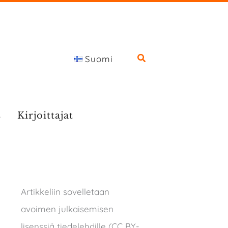
Suomi
s
Kirjoittajat
Artikkeliin sovelletaan
avoimen julkaisemisen
lisenssiä tiedelehdille (CC BY-